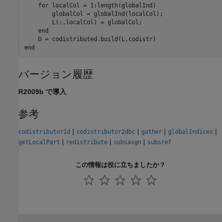
for
 localCol = 1:length(globalInd)

        globalCol = globalInd(localCol);

        L(:,localCol) = globalCol;

end
end
バージョン履歴
R2009b で導入
参考
|
|
|
|
codistributor1d
codistributor2dbc
gather
globalIndices
|
|
|
getLocalPart
redistribute
subsasgn
subsref
この情報は役に立ちましたか？