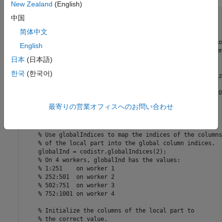
New Zealand
(English)
spmd
中国
    N = 1001;

简体中文
    globalSize = [N,N];

% Distribute the matrix over the second dimension (co
English
% and let the codistributor derive the partition from
% global size.
日本
(日本語)
    codistr = codistributor1d(2, 
...
한국
(한국어)
                 codistributor1d.unsetPartition,globalSize
% On 4 workers, codistr.Partition equals [251,250,250
% Allocate storage for the local part.
最寄りの営業オフィスへのお問い合わせ
    localSize = [N, codistr.Partition(spmdIndex)];

    L = zeros(localSize);

% Use globalIndices to map the indices of the columns
% of the local part into the global column indices.
    globalInd = codistr.globalIndices(2); 

% On 4 workers, globalInd has the values:
% 1:251    on worker 1
% 252:501  on worker 2
% 502:751  on worker 3
% 752:1001 on worker 4
% Initialize the columns of the local part to 
% the correct value.