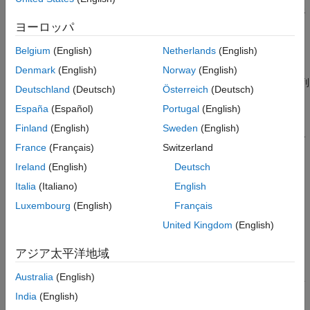
散スキームに準拠することが確認されます。対話型分散オブジェ
クトの作成の詳細については、
および
codistributor1d
ヨーロッパ
のリファレンス ページを参照してください。
codistributor2dbc
Belgium
(English)
Netherlands
(English)
は、エ
D = codistributed.build(L,codist,'noCommunication')
Denmark
(English)
Norway
(English)
ラー チェック用のワーカー間の通信を実行せずに対話型分散配列
Deutschland
(Deutsch)
Österreich
(Deutsch)
を作成します。
España
(Español)
Portugal
(English)
は完全でなければなりません。それをチェックするには、
codist
Finland
(English)
Sweden
(English)
を呼び出します。ローカル部分
のサイズ
codist.isComplete()
L
France
(Français)
Switzerland
および構造に関する要件は
のクラスによって異なりま
codist
Ireland
(English)
Deutsch
す。1 次元および 2 次元ブロックサイクリック対話型分散の場
合、
のクラスとスパース性はすべてのワーカーで同じでなけれ
L
Italia
(Italiano)
English
ばなりません。また、ローカル部分 L は
の
codist
Luxembourg
(English)
Français
メソッドで記述されている領域を表さなければな
globalIndices
United Kingdom
(English)
りません。
アジア太平洋地域
例
Australia
(English)
列
に値
が含まれるように、サイズが 1001 行 1001 列の対
ii
ii
India
(English)
話型分散配列を作成します。