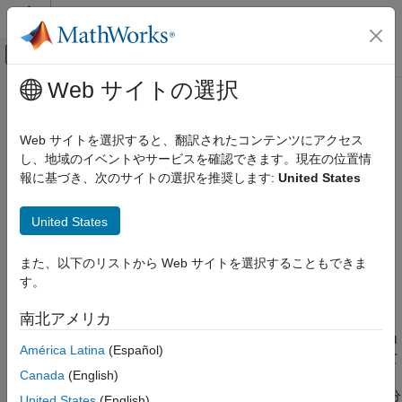
コンテンツへスキップ
MATLAB ヘルプ センター
オフキャンバス ナビゲーション メ
メインコンテンツ
Web サイトの選択
ドキュメンテーションのホーム
codistributed.build
並列計算
Web サイトを選択すると、翻訳されたコンテンツにアクセス
分散データから対話型分散配列を作成する
し、地域のイベントやサービスを確認できます。現在の位置情
Parallel Computing Toolbox
報に基づき、次のサイトの選択を推奨します:
United States
ビッグ データの処理
構文
分散配列
United States
D = codistributed.build(L,codist)
codistributed.build
D = codistributed.build(L,codist,'noCommunication')
また、以下のリストから Web サイトを選択することもできま
項目一覧
す。
説明
構文
説明
南北アメリカ
は
を
D = codistributed.build(L,codist)
getLocalPart(D) = L
例
使用して対話型分散配列を形成します。対話型分散配列
は、ロ
D
América Latina
(Español)
バージョン履歴
ーカル配列
のコピーをすべて結合した場合と等価なものとして
L
参考
Canada
(English)
作成されます。分散スキームは
により指定されます。グ
codist
ローバルなエラー チェックにより、ローカル部分が指定された分
United States
(English)