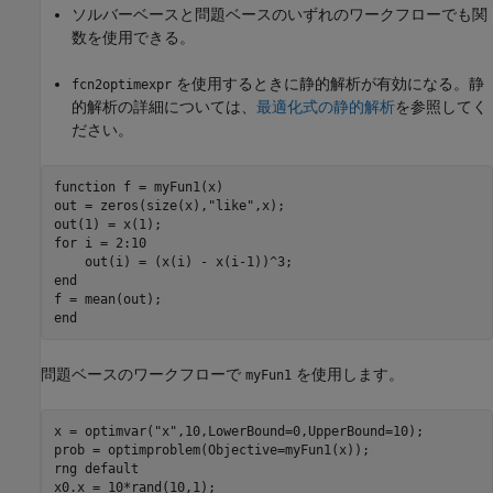
ソルバーベースと問題ベースのいずれのワークフローでも関
数を使用できる。
を使用するときに静的解析が有効になる。静
fcn2optimexpr
的解析の詳細については、
最適化式の静的解析
を参照してく
ださい。
function
 f = myFun1(x)

out = zeros(size(x),
"like"
,x);

for
 i = 2:10

end
end
問題ベースのワークフローで
を使用します。
myFun1
x = optimvar(
"x"
,10,LowerBound=0,UpperBound=10);

prob = optimproblem(Objective=myFun1(x));

rng 
default
x0.x = 10*rand(10,1);
