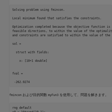
Solving problem using fmincon.

Local minimum found that satisfies the constraints.

Optimization completed because the objective function is 
feasible directions, to within the value of the optimalit
and constraints are satisfied to within the value of the 
sol = 

  struct with fields:

    x: [10×1 double]

fval =

 -262.9274
および目的関数
を使用して、問題を解きます。
fmincon
myFun3
rng 
default
x0 = 10*rand(10,1);
