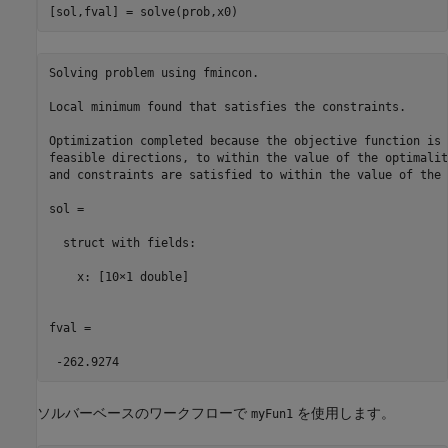
[sol,fval] = solve(prob,x0)
Solving problem using fmincon.

Local minimum found that satisfies the constraints.

Optimization completed because the objective function is 
feasible directions, to within the value of the optimalit
and constraints are satisfied to within the value of the 
sol = 

  struct with fields:

    x: [10×1 double]

fval =

 -262.9274
ソルバーベースのワークフローで
を使用します。
myFun1