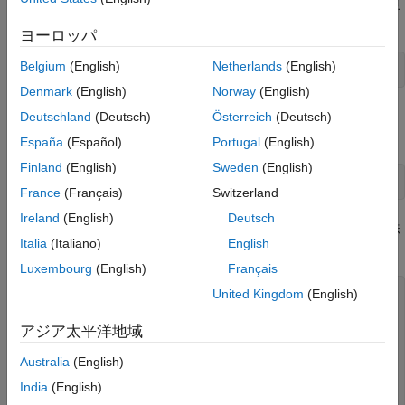
ことに起因しています。通常、変数
は、次のようにゼロの配列
F
を宣言して標準ループ内で初期化します。
ヨーロッパ
Belgium
(English)
Netherlands
(English)
F = zeros(N,1);
Denmark
(English)
Norway
(English)
しかし、
が最適化式の場合は、
を使用して初期化す
Deutschland
(Deutsch)
Österreich
(Deutsch)
F
optimexpr
る必要があります。
España
(Español)
Portugal
(English)
Finland
(English)
Sweden
(English)
F = optimexpr(N,1);
France
(Français)
Switzerland
Ireland
(English)
Deutsch
このトピックでは、適切な初期化方法の例を示します。どの方法
Italia
(Italiano)
English
も、内部ループを使用する関数の同じ例に基づいています。
Luxembourg
(English)
Français
United Kingdom
(English)
function
 f = myFun(x)

out = zeros(size(x));

アジア太平洋地域
for
 i = 2:10

Australia
(English)
end
India
(English)
end