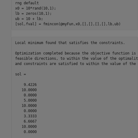
rng 
default
x0 = 10*rand(10,1);

lb = zeros(10,1);

ub = 10 + lb;

[sol,fval] = fmincon(@myFun,x0,[],[],[],[],lb,ub)
Local minimum found that satisfies the constraints.

Optimization completed because the objective function is 
feasible directions, to within the value of the optimalit
and constraints are satisfied to within the value of the 
sol =

    9.4226

   10.0000

    0.0000

    5.0000

   10.0000

    0.0000

    3.3333

    6.6667

   10.0000

    0.0000
