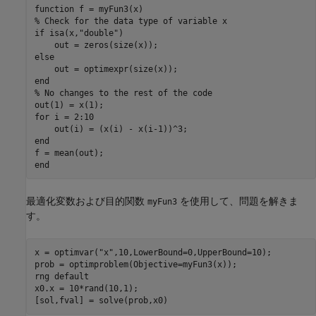
function
% Check for the data type of variable x
if
 isa(x,
"double"
)

else
end
% No changes to the rest of the code
for
 i = 2:10

end
end
最適化変数および目的関数
を使用して、問題を解きま
myFun3
す。
x = optimvar(
"x"
,10,LowerBound=0,UpperBound=10);

prob = optimproblem(Objective=myFun3(x));

rng 
default
x0.x = 10*rand(10,1);

[sol,fval] = solve(prob,x0)