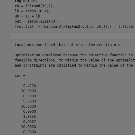
rng 
default
x0 = 10*rand(10,1);

lb = zeros(10,1);

ub = 10 + lb;

out = zeros(size(x0));

[sol,fval] = fmincon(@(x)myFun2(out,x),x0,[],[],[],[],lb,
Local minimum found that satisfies the constraints.

Optimization completed because the objective function is 
feasible directions, to within the value of the optimalit
and constraints are satisfied to within the value of the 
sol =

    9.4226

   10.0000

    0.0000

    5.0000

   10.0000

    0.0000

    3.3333

    6.6667

   10.0000

    0.0000
