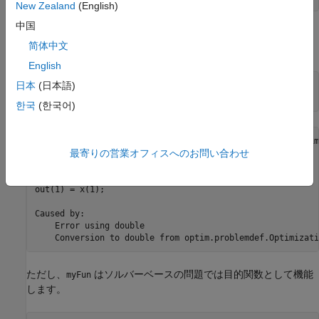
New Zealand
(English)
中国
最適化変数
の目的関数として
を使用しようとする
x
myFun(x)
简体中文
と、次のようなエラーが発生します。
English
日本
(日本語)
x = optimvar(
"x"
,10,LowerBound=0,UpperBound=10);

prob = optimproblem(Objective=myFun(x));
한국
(한국어)
Unable to perform assignment because value of type 'optim
最寄りの営業オフィスへのお問い合わせ
to 'double'.

Error in myFun (line 3)

out(1) = x(1);

Caused by:

    Error using double

    Conversion to double from optim.problemdef.Optimizati
ただし、
はソルバーベースの問題では目的関数として機能
myFun
します。