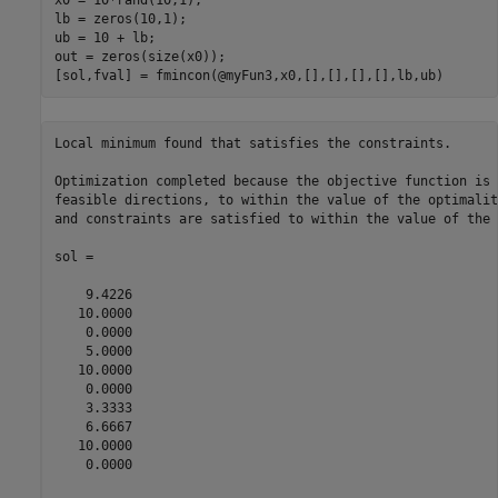
lb = zeros(10,1);

ub = 10 + lb;

out = zeros(size(x0));

[sol,fval] = fmincon(@myFun3,x0,[],[],[],[],lb,ub)
Local minimum found that satisfies the constraints.

Optimization completed because the objective function is 
feasible directions, to within the value of the optimalit
and constraints are satisfied to within the value of the 
sol =

    9.4226

   10.0000

    0.0000

    5.0000

   10.0000

    0.0000

    3.3333

    6.6667

   10.0000

    0.0000
