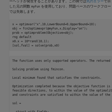
ーヘッドが発生することがあります。この例では
式のエラー
で示
した元の関数
を使用しており、問題ベースのワークフロー
myFun
では失敗します。
x = optimvar(
"x"
,10,LowerBound=0,UpperBound=10);

obj = fcn2optimexpr(@myFun,x,Display=
"on"
);

prob = optimproblem(Objective=obj);

rng 
default
x0.x = 10*rand(10,1);

[sol,fval] = solve(prob,x0)
The function uses only supported operators. The returned 
Solving problem using fmincon.

Local minimum found that satisfies the constraints.

Optimization completed because the objective function is 
feasible directions, to within the value of the optimalit
and constraints are satisfied to within the value of the 
sol = 

  struct with fields:
