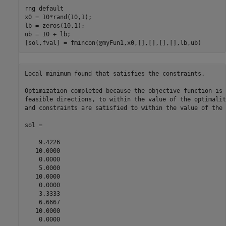
rng 
default
x0 = 10*rand(10,1);

lb = zeros(10,1);

ub = 10 + lb;

[sol,fval] = fmincon(@myFun1,x0,[],[],[],[],lb,ub)
Local minimum found that satisfies the constraints.

Optimization completed because the objective function is 
feasible directions, to within the value of the optimalit
and constraints are satisfied to within the value of the 
sol =

    9.4226

   10.0000

    0.0000

    5.0000

   10.0000

    0.0000

    3.3333

    6.6667

   10.0000

    0.0000
