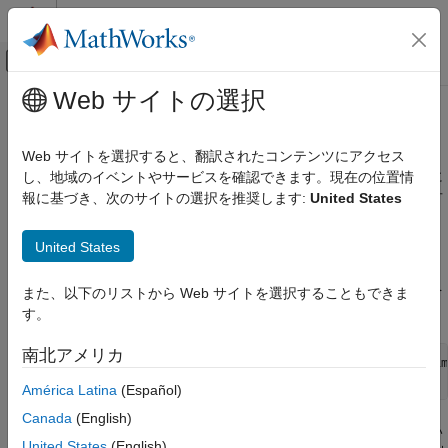
コンテンツへスキップ
MATLAB ヘルプ センター
オフキャンバス ナビゲーション メ
メインコンテンツ
Web サイトの選択
ドキュメンテーションのホーム
最適化式の初期化
数学および最適化
Web サイトを選択すると、翻訳されたコンテンツにアクセス
このトピックでは、最適化式が適切に初期化されていない場合に
し、地域のイベントやサービスを確認できます。現在の位置情
Optimization Toolbox
発生するエラーについて説明し、エラーに対処するさまざまな方
報に基づき、次のサイトの選択を推奨します:
United States
問題ベースの最適化の設定
法の例を示します。
問題ベースの構成とパフォーマンスの改善
United States
式のエラー
最適化式の初期化
目的関数または非線形制約関数やそれらの式から、次のエラーを
また、以下のリストから Web サイトを選択することもできま
項目一覧
受け取ることがあります。
す。
式のエラー
"like" 構文の使用による配列の初期化
南北アメリカ
Unable to perform assignment because value of type 'optim
関数の変更による初期配列の受け入れ
to 'double'.
América Latina
(Español)
関数の書き換えによる適切な式の初期化
fcn2optimexpr 変換の使用
Canada
(English)
多くの場合、このエラーは最適化式が正しく初期化されていない
参考
United States
(English)