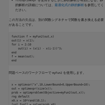
fcn2optimexpr
的解析の詳細については、
最適化式の静的解析
を参照してく
ださい。
この方法の欠点は、別の関数シグネチャで関数を書き換える必要
があることです。
function
 f = myFun2(out,x)

for
 i = 2:10

end
end
問題ベースのワークフローで
を使用します。
myFun2
x = optimvar(
"x"
,10,LowerBound=0,UpperBound=10);

out = optimexpr(size(x));

prob = optimproblem(Objective=myFun2(out,x));

rng 
default
x0.x = 10*rand(10,1);

[sol,fval] = solve(prob,x0)