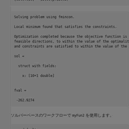
Solving problem using fmincon.

Local minimum found that satisfies the constraints.

Optimization completed because the objective function is 
feasible directions, to within the value of the optimalit
and constraints are satisfied to within the value of the 
sol = 

  struct with fields:

    x: [10×1 double]

fval =

 -262.9274
ソルバーベースのワークフローで
を使用します。
myFun2