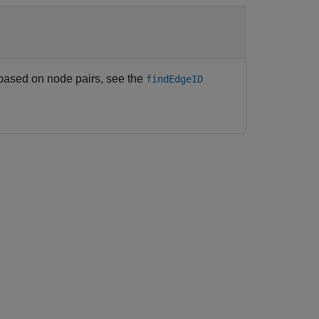
s based on node pairs, see the
findEdgeID