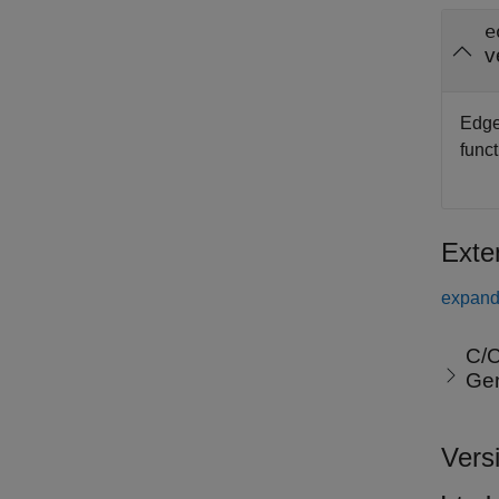
e
v
Edge
funct
Exte
expand 
C/C
Ge
Vers