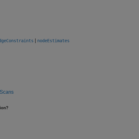
|
dgeConstraints
nodeEstimates
 Scans
tion?