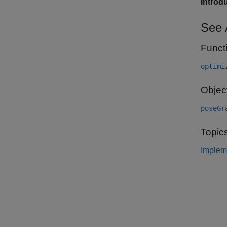
Introd
See 
Funct
optimi
Objec
poseGr
Topic
Implem