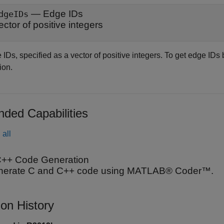
—
Edge IDs
dgeIDs
ector of positive integers
 IDs, specified as a vector of positive integers. To get edge ID
ion.
nded Capabilities
all
++ Code Generation
nerate C and C++ code using MATLAB® Coder™.
ion History