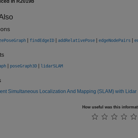
uced in R2019b
Also
ions
|
|
|
|
zePoseGraph
findEdgeID
addRelativePose
edgeNodePairs
e
ts
|
|
aph
poseGraph3D
lidarSLAM
s
ent Simultaneous Localization And Mapping (SLAM) with Lidar
How useful was this informa