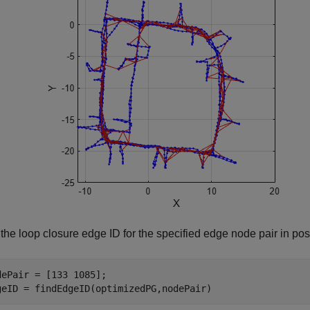
 the loop closure edge ID for the specified edge node pair in po
dePair = [133 1085];

geID = findEdgeID(optimizedPG,nodePair)