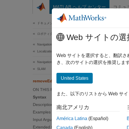
コンテンツへスキップ
MATLAB ヘルプ センター
コミュ
ドキュメ
ドキュメンテーションのホーム
ロボティクスおよび自律システム
rem
Web サイトの選
Navigation Toolbox
Localization Algorithms
Remove
Web サイトを選択すると、翻訳
き、次のサイトの選択を推奨します
Navigation Toolbox
collaps
SLAM
Synt
United States
removeEdges
remove
ON THIS PAGE
また、以下のリストから Web サ
Desc
Syntax
Description
南北アメリカ
remove
Examples
pose g
América Latina
(Español)
Input Arguments
Extended Capabilities
Canada
(English)
examp