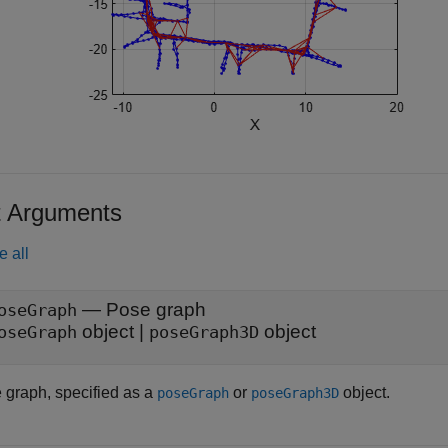
t Arguments
e all
—
Pose graph
oseGraph
object
|
object
oseGraph
poseGraph3D
 graph, specified as a
or
object.
poseGraph
poseGraph3D