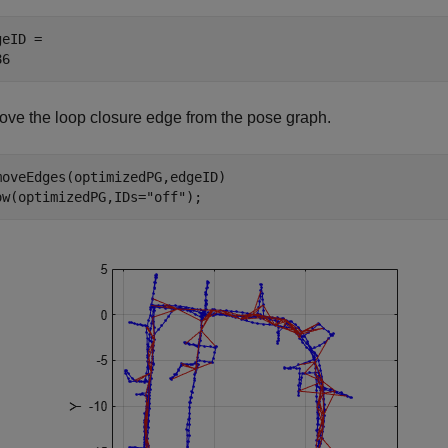
eID = 

ve the loop closure edge from the pose graph.
moveEdges(optimizedPG,edgeID)

ow(optimizedPG,IDs=
"off"
);