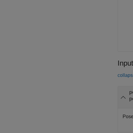
Inpu
collaps
p
p
Pose