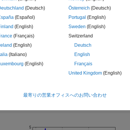
Deutschland
(Deutsch)
Österreich
(Deutsch)
ples
España
(Español)
Portugal
(English)
e all
inland
(English)
Sweden
(English)
France
(Français)
Switzerland
emove Loop Closure Edges from Pose Graph
reland
(English)
Deutsch
talia
(Italiano)
English
Luxembourg
(English)
Français
 the
Intel Research Lab Dataset
that contains a 2-D pose graph.
United Kingdom
(English)
IDs off. Red lines indicate loop closures identified in the dataset
ad 
intel-2d-posegraph.mat
pg
最寄りの営業オフィスへのお問い合わせ
timizedPG = optimizePoseGraph(pg);

ow(optimizedPG,IDs=
"off"
);