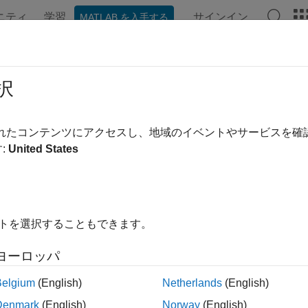
ニティ
学習
サインイン
MATLAB を入手する
ンテーション
例
関数
ブロック
アプリ
Videos
oveEdges
択
 loop closure edges from graph
されたコンテンツにアクセスし、地域のイベントやサービスを
:
United States
e all in page
ax
Edges(poseGraph,edgeIDs)
イトを選択することもできます。
ription
ヨーロッパ
removes loop closure edges, landmark 
Edges(
,
)
poseGraph
edgeIDs
raph.
Belgium
(English)
Netherlands
(English)
Denmark
(English)
Norway
(English)
le