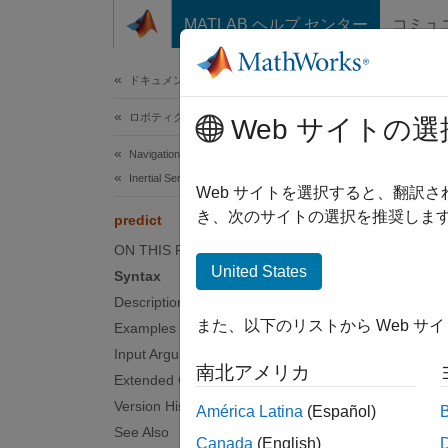
コンテンツへスキップ
MATLAB ヘルプ センター
コミュ
ドキュメ
ドキュメンテーションのホーム
ロボティクスおよび自律システム
pred
Web サイトの選
Navigation Toolbox
Inertial Sensor Fusion
Update 
Web サイトを選択すると、翻訳
き、次のサイトの選択を推奨します
predict
collaps
ON THIS PAGE
Synt
United States
Syntax
Description
predic
また、以下のリストから Web サ
Examples
Desc
Input Arguments
南北アメリカ
predic
Extended Capabilities
Version History
América Latina
(Español)
examp
See Also
Canada
(English)