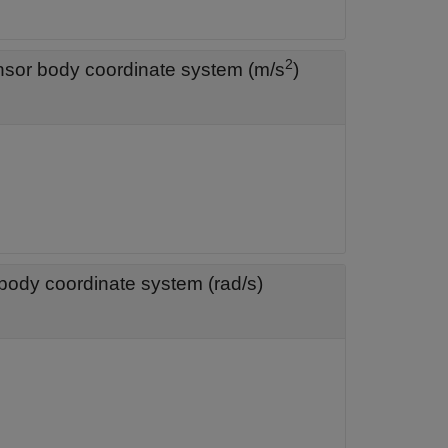
2
Accelerometer readings in local sensor body coordinate system (m/s
)
body coordinate system (rad/s)