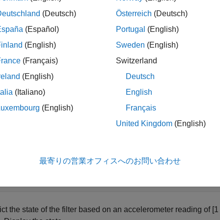
ples
Deutschland
(Deutsch)
Österreich
(Deutsch)
España
(Español)
Portugal
(English)
e all
inland
(English)
Sweden
(English)
redict State Using insfilterMARG
France
(Français)
Switzerland
reland
(English)
Deutsch
talia
(Italiano)
English
an
object and display its state.
te
insfilterMARG
Luxembourg
(English)
Français
United Kingdom
(English)
lter = insfilterMARG;

sp(filter.State')
最寄りの営業オフィスへのお問い合わせ
ct the state of the filter based on an accelerometer reading of [1