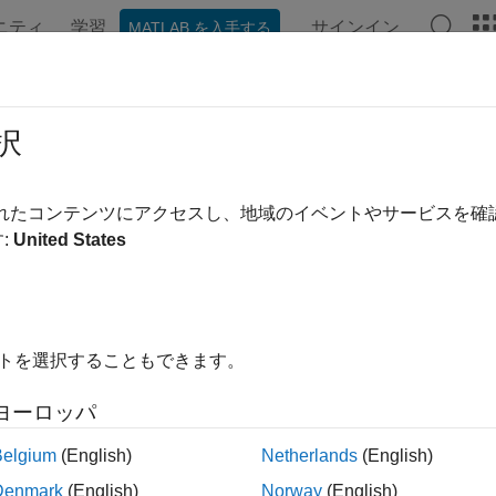
ニティ
学習
サインイン
MATLAB を入手する
ンテーション
例
関数
ブロック
アプリ
Videos
ict
択
states using accelerometer and gyroscope data for
insfilterM
されたコンテンツにアクセスし、地域のイベントやサービスを
:
United States
e all in page
ax
t(FUSE,accelReadings,gyroReadings)
イトを選択することもできます。
ription
ヨーロッパ
fuses accelerometer and gyro
t(
,
,
)
FUSE
accelReadings
gyroReadings
Belgium
(English)
Netherlands
(English)
le
Denmark
(English)
Norway
(English)