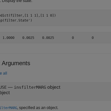
. Display the state.
edict(filter,[1 1 1],[1 1 0])

sp(filter.State')
t Arguments
e all
—
object
USE
insfilterMARG
bject
, specified as an object.
ilterMARG