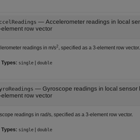
—
ccelReadings
-element row vector
2
lerometer readings in m/s
, specified as a 3-element row vector.
 Types:
|
single
double
—
Gyroscope readings in local sensor 
yroReadings
-element row vector
scope readings in rad/s, specified as a 3-element row vector.
 Types:
|
single
double