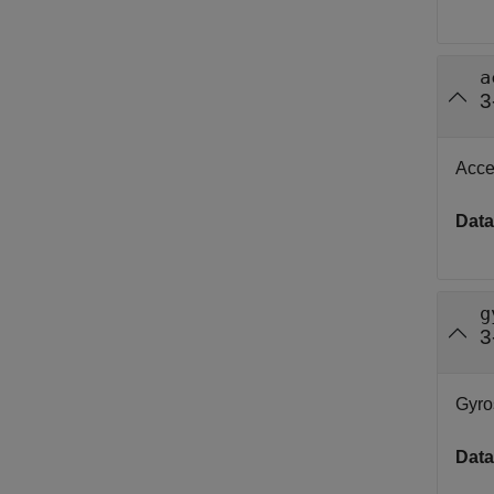
a
3
Acce
Data
g
3
Gyro
Data