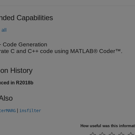
nded Capabilities
all
 Code Generation
ate C and C++ code using MATLAB® Coder™.
ion History
uced in R2018b
Also
|
terMARG
insfilter
How useful was this informa