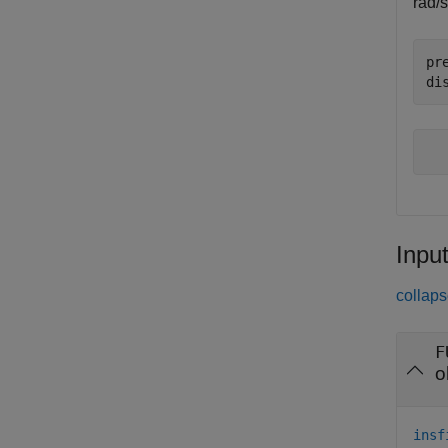
rad/s
pr
di
Inpu
collaps
F
o
insf