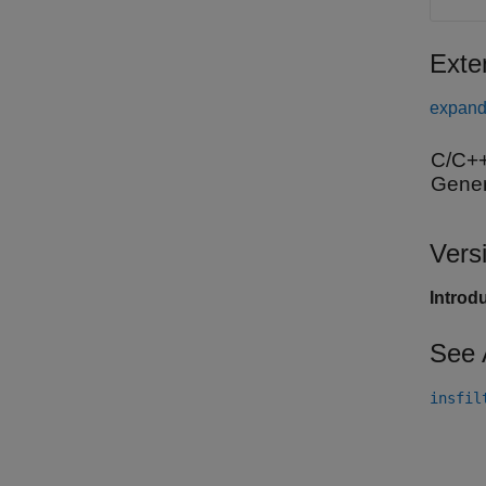
Exte
expand 
C/C++
Gener
Vers
Introd
See 
insfil