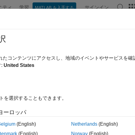
ニティ
学習
サインイン
MATLAB を入手する
ンテーション
例
関数
ブロック
アプリ
ビデオ
kCollision
択
のジオメトリが衝突しているかどうかをチェック
されたコンテンツにアクセスし、地域のイベントやサービスを
:
United States
内をすべて折りたたむ
ionStatus = checkCollision(geom1,geom2)
イトを選択することもできます。
sionStatus,sepdist,witnesspts] = checkCollision(geom1,ge
ヨーロッパ
は、2 つの凸ジオメ
= checkCollision(
,
)
onStatus
geom1
geom2
Belgium
(English)
Netherlands
(English)
。2 つのジオメトリが指定された姿勢で衝突している場合、
co
Denmark
(English)
Norway
(English)
ない場合、
は
になります。