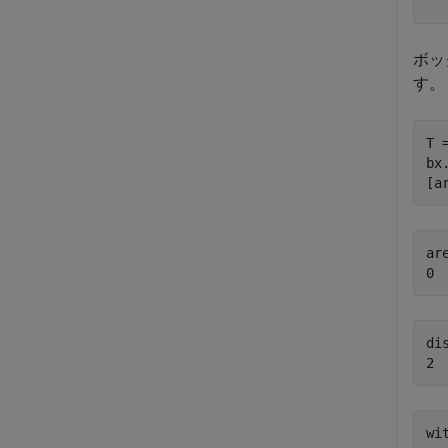
ボッ
す。
T 
bx
[a
ar
dis
wi