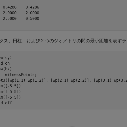
  0.4286    0.4286

  2.0000    2.0000

 -2.5000   -0.5000

クス、円柱、および 2 つのジオメトリの間の最小距離を表す
w(cy)

ld 
on
w(bx)

 = witnessPoints;

ot3([wp(1,1) wp(1,2)], [wp(2,1) wp(2,2)], [wp(3,1) wp(3,
im([-5 5])

im([-5 5])

im([-5 5])

ld 
off