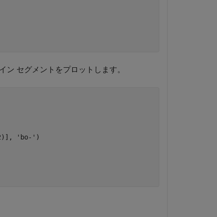
ライン セグメントをプロットします。
2)], 
'bo-'
)
