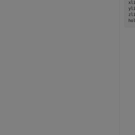
xl
yl
zl
ho