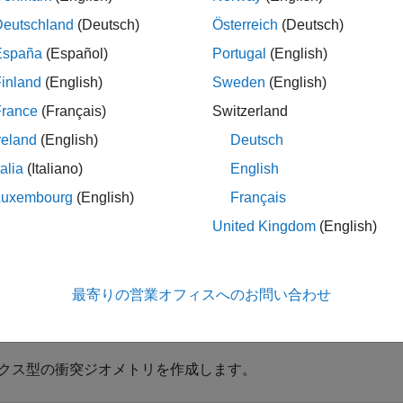
collisionStatus
0
Deutschland
(Deutsch)
Österreich
(Deutsch)
,
,
] = checkCollision(
,
)
ionStatus
sepdist
witnesspts
geom1
geom2
España
(Español)
Portugal
(English)
ジオメトリの最小距離
と監視点
を返しま
sepdist
witnesspts
inland
(English)
Sweden
(English)
France
(Français)
Switzerland
reland
(English)
Deutsch
talia
(Italiano)
English
折りたたむ
Luxembourg
(English)
Français
United Kingdom
(English)
ジオメトリの衝突ステータスのチェック
最寄りの営業オフィスへのお問い合わせ
例では、2 つの衝突ジオメトリの衝突ステータスをチェックす
クス型の衝突ジオメトリを作成します。