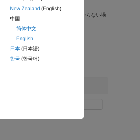
New Zealand
(English)
は、2 つのジオメトリ間に衝突が見つからない場
中国
す。
简体中文
English
日本
(日本語)
한국
(한국어)
る方法を説明します。