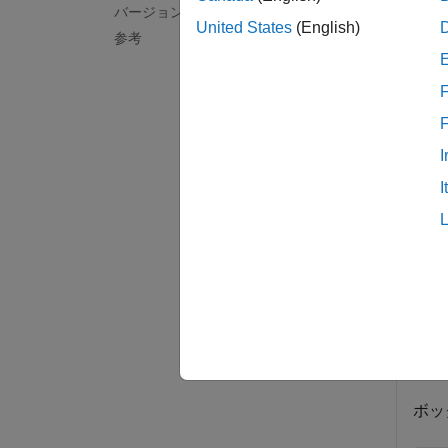
バージョン履歴
United States
(English)
参考
[
collis
合に各
F
例
I
例
I
すべて
この
ボッ