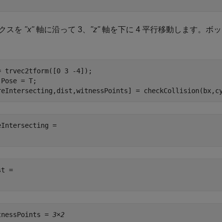
クスを
"x"
軸に沿って 3、
"z"
軸を下に 4 平行移動します。ボ
= trvec2tform([0 3 -4]);

.Pose = T;

reIntersecting,dist,witnessPoints] = checkCollision(bx,c
eIntersecting = 

t = 

tnessPoints = 
3×2