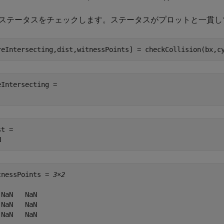
ステータスをチェックします。ステータスがプロットと一貫し
reIntersecting,dist,witnessPoints] = checkCollision(bx,c
eIntersecting = 

t = 

tnessPoints = 
3×2
 NaN   NaN

 NaN   NaN

 NaN   NaN
