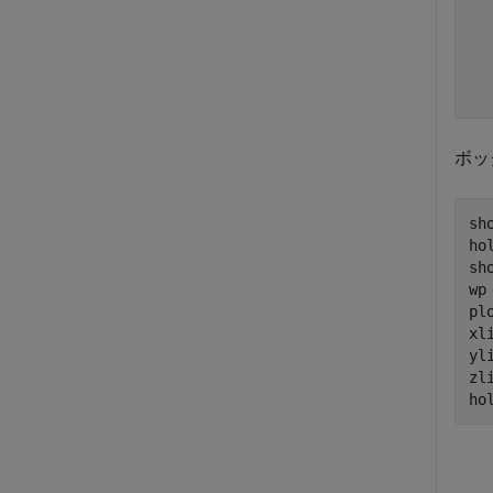
  
  
  
ボッ
sho
ho
sho
wp
pl
xl
yl
zl
ho