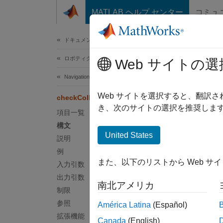
コンテンツへスキップ
MATLAB ヘルプ センター
コミュ
ドキュメ
ドキュメンテーションのホーム
ロボティクスおよび自律システム
chec
Web サイトの選
Navigation Toolbox
2 つ
Web サイトを選択すると、翻訳
checkCollision
き、次のサイトの選択を推奨します
項目一覧
ページ
構文
構文
United States
説明
例
collis
また、以下のリストから Web サ
入力引数
[colli
説明
出力引数
南北アメリカ
制限
collisi
参照
América Latina
(Español)
します
拡張機能
Canada
(English)
つから