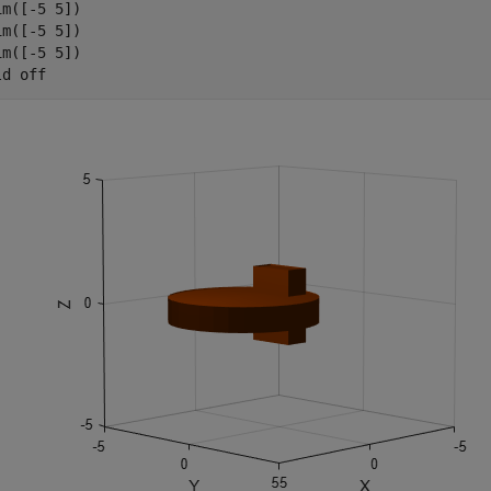
im([-5 5])

im([-5 5])

im([-5 5])

ld 
off