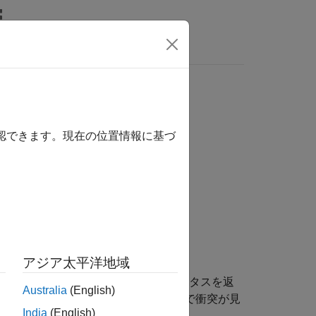
MATLAB Answers
確認できます。現在の位置情報に基づ
om2)
アジア太平洋地域
トリ
および
間の衝突ステータスを返
geom1
geom2
Australia
(English)
は
になります。関数で衝突が見
llisionStatus
1
India
(English)