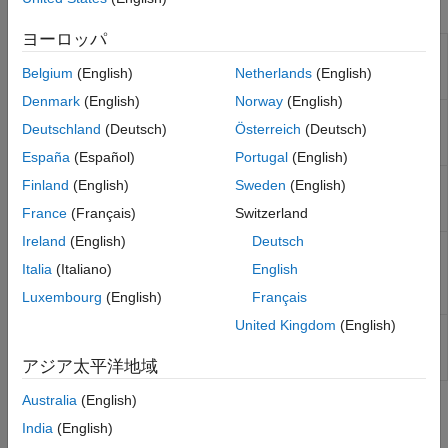
ンド ライン スクリプト
ヨーロッパ
Test and diagnose server instance for problems
mps-
from command line on
Windows
,
Linux
, and
check
Belgium
(English)
Netherlands
(English)
macOS
systems
Denmark
(English)
Norway
(English)
Log profile information for server instance from
mps-
Deutschland
(Deutsch)
Österreich
(Deutsch)
command line on
Windows
,
Linux
, and
macOS
profile
systems
España
(Español)
Portugal
(English)
Windows
システム、
Linux
システム、および
mps-
Finland
(English)
Sweden
(English)
macOS
システムでコマンド ラインからサーバー
status
France
(Français)
Switzerland
インスタンスのステータスを表示する
Ireland
(English)
Deutsch
Windows
システム、
Linux
システム、および
mps-
macOS
システムでコマンド ラインからサーバー
support-
Italia
(Italiano)
English
インスタンスのライセンス情報と構成情報を表示
info
Luxembourg
(English)
Français
する
United Kingdom
(English)
Display path to server instance that is currently
mps-
using configured port from command line on
which
Windows
,
Linux
, and
macOS
systems
アジア太平洋地域
Australia
(English)
トピック
India
(English)