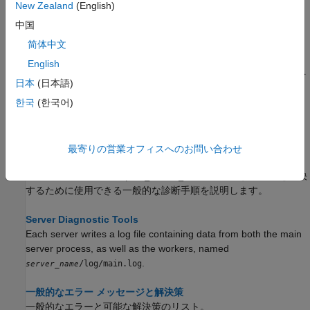
サーバー ステータスの確認
New Zealand
(English)
を使用して、サーバーが実行中かどうかを確認する。
mps-status
中国
简体中文
ログ ファイルの管理
サーバー構成ファイルのプロパティを設定して、ロ
main_config
English
グの詳細レベルを設定し、ログのローテーションとアーカイブを
日本
(日本語)
行う。
한국
(한국어)
Diagnose a Server Instance
Tips to diagnose a problem with a server.
最寄りの営業オフィスへのお問い合わせ
破損した MATLAB Runtime の診断
この例では、サーバー
の起動に関する問題を解決
prod_server_x
するために使用できる一般的な診断手順を説明します。
Server Diagnostic Tools
Each server writes a log file containing data from both the main
server process, as well as the workers, named
.
/log/main.log
server_name
一般的なエラー メッセージと解決策
一般的なエラーと可能な解決策のリスト。