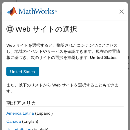
コンテンツへスキップ
MATLAB ヘルプ センター
オフキャンバス ナビゲーション メ
メインコンテンツ
Web サイトの選択
ドキュメンテーションのホーム
トラブルシューティング
アプリケーションのデプロイ
Web サイトを選択すると、翻訳されたコンテンツにアクセス
サーバー インスタンスに関する問題の診断と修正
し、地域のイベントやサービスを確認できます。現在の位置情
MATLAB Production Server
®
MATLAB
Production Server™
インスタンスに関する問題は、接
報に基づき、次のサイトの選択を推奨します:
United States
カテゴリ
続のエラー、速度の低下、またはサーバー インスタンスのクラッ
インストール
シュとして現れる可能性があります。サーバー インスタンスで生
United States
成されたログ情報を使用して、問題を診断および解決します。
サーバー管理
セキュリティ
また、以下のリストから Web サイトを選択することもできま
プロパティ
コードのデプロイ
す。
イベント ストリーム処理
Server
Configure
MATLAB
Production Server
南北アメリカ
クライアント プログラミング
Configuration
instance using configuration file or
Properties
dashboard
トラブルシューティング
América Latina
(Español)
Canada
(English)
Windows、Linux、および macOS のコマ
United States
(English)