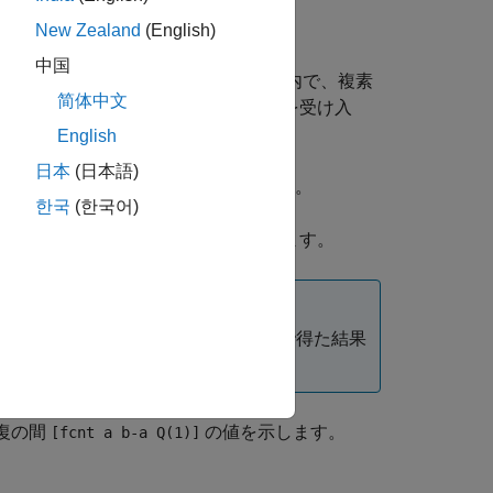
New Zealand
(English)
中国
n 求積法を使用して、誤差
の範囲内で、複素
1.e-6
简体中文
関数
は、スカラー引数
を受け入
Y = fun(x)
x
は、有限でなければなりません。
English
日本
(日本語)
ーを指定する方法が説明されています。
한국
(한국어)
の積分に絶対許容誤差
を使用します。
tol
得た結果の各要素は通常、関数
で得た結果
quad
反復の間
の値を示します。
[fcnt a b-a Q(1)]