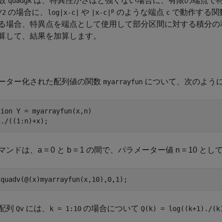
数
は、特異性がさほど強くない場合に、有限の端点で
quadgk
p
の場合に、
や
のような端点
で動作する関
/2
log|x-c|
|x-c|
c
る場合、特異点を端点として使用して部分区間に対する積分の
算して、結果を加算します。
ーター化された配列値の関数
について、次のよう
myarrayfun
ion Y = myarrayfun(x,n)

1./((1:n)+x);
ンドは、a = 0 と b = 1 の間で、パラメーター値 n = 10 とし
 quadv(@(x)myarrayfun(x,10),0,1);
配列
には、
の場合について
Qv
k = 1:10
Q(k) = log((k+1)./(k