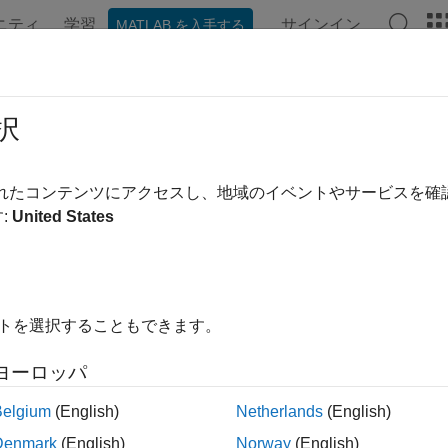
ニティ
学習
サインイン
MATLAB を入手する
ンテーション
例
関数
アプリ
ビデオ
MATLAB Ans
dv
択
奨) ベクトル化された求積法
されたコンテンツにアクセスし、地域のイベントやサービスを
:
United States
は推奨されません。代わりに、
を
uadv
integral
'ArrayValued
イトを選択することもできます。
adv(fun,a,b)
ヨーロッパ
adv(fun,a,b,tol)
adv(fun,a,b,tol,trace)
Belgium
(English)
Netherlands
(English)
t] = quadv(...)
Denmark
(English)
Norway
(English)