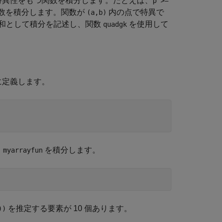
特異性をもつ関数を積分します。たとえば、
p >=
数を積分します。関数が
内の点で特異で
(a,b)
和として積分を記述し、関数
を使用して
quadgk
に定義します。
て
を積分します。
myarrayfun
を推定する要素が 10 個あります。
))