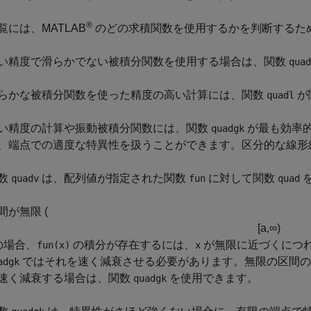
®
覧には、MATLAB
のどの求積関数を使用するかを判断するた
い精度で滑らかでない被積分関数を使用する場合は、関数
quad
らかな被積分関数を使った精度の高い計算には、関数
が
quadl
い精度の計算や振動被積分関数には、関数
が最も効率
quadgk
、端点での適度な特異性を扱うことができます。区分的な線形
数
は、配列値が指定された関数
に対して関数
quadv
fun
quad
間が無限 (
[
a
,
∞
)
 の場合、
の積分が存在するには、
が無限に近づくにつ
fun(x)
x
ではそれを速く減衰させる必要があります。無限の区間の
adgk
速く減衰する場合は、関数
を使用できます。
quadgk