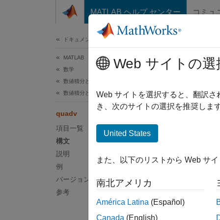
コンテンツへスキップ
MATLAB ヘルプ センター
コミュ
ドキュメ
ドキュメンテーションのホーム
MATLAB
qua
Web サイトの選
数学
数値積分と微分方程式
数値積分と微分
(非推
Web サイトを選択すると、翻訳
き、次のサイトの選択を推奨します
quadv
q
項目一覧
United States
構文
構文
説明
また、以下のリストから Web サ
例
Q = qu
バージョン履歴
南北アメリカ
Q = qu
参考
Q = qu
América Latina
(Español)
[Q,fcn
Canada
(English)