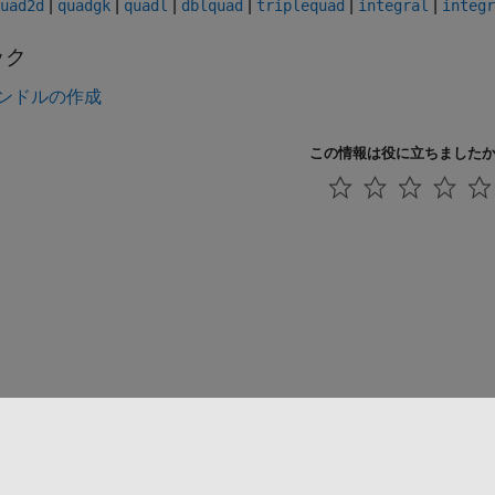
|
|
|
|
|
|
uad2d
quadgk
quadl
dblquad
triplequad
integral
integr
ック
ンドルの作成
この情報は役に立ちました
法コピー防止
アプリケーション ステータス
お問い合わせ