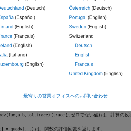
Deutschland
(Deutsch)
Österreich
(Deutsch)
España
(Español)
Portugal
(English)
は、
から
の区間で、再帰的な適応 Simpso
adv(fun,a,b)
a
b
inland
(English)
Sweden
(English)
の関数
の積分を近似します。
は、関数ハンドルです。
fun
fun
での積分値を含む、結果の配列
を返します。
から
の範囲
Y
a
b
France
(Français)
Switzerland
reland
(English)
Deutsch
パラメーター化
には、必要に応じて関数
に追加パラメータ
fun
talia
(Italiano)
English
は、既定の設定の
の代わりに、すべて
adv(fun,a,b,tol)
1.e-6
Luxembourg
(English)
Français
United Kingdom
(English)
メモ
すべての要素に同じ許容誤差が使用されるので、関数
で
quadv
最寄りの営業オフィスへのお問い合わせ
の各要素と等しくありません。
(
はゼロでない値) は、計算の
adv(fun,a,b,tol,trace)
trace
は、関数の評価回数を返します。
t] = quadv(...)