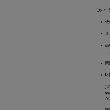
次の一
低
滑
高
し
関
区
)
qu
が