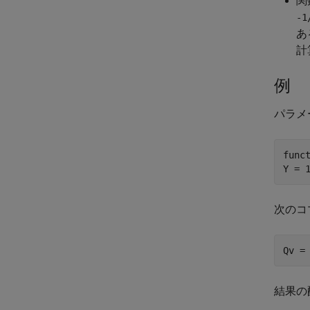
関
-1
あ
計
例
パラメ
funct
Y = 
次のコマ
Qv =
結果の