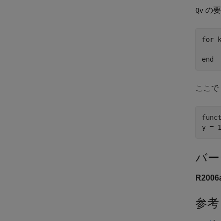
の要
Qv
for k
	Qs(k) = quadv(@(x)myscal
end
ここで
funct
y = 
バー
R200
参考