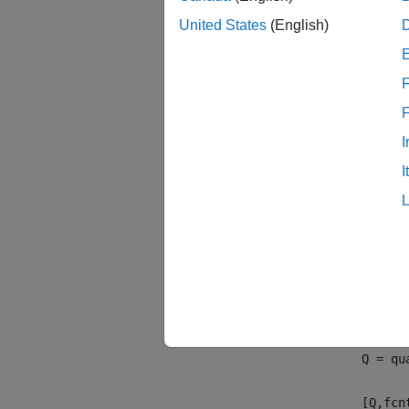
説明
United States
(English)
Q = qu
F
配列値
れ、
x
I
関数の
I
Q = qu
Q = qu
[Q,fcn