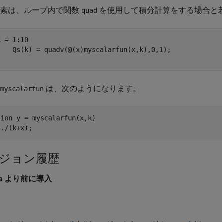
素は、ループ内で関数
を使用して積分計算をする場合と
quad
 = 1:10

arfun(x,k),0,1);

は、次のようになります。
myscalarfun
ion y = myscalarfun(x,k)

1./(k+x);
ジョン履歴
6a より前に導入