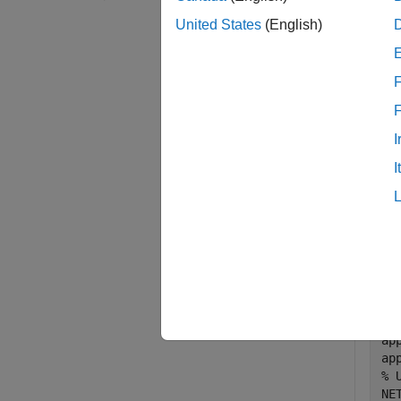
例
United States
(English)
例
F
すべて
I
I
次の
す方
GetC
ma
Ge
ap
ap
% 