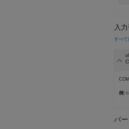
入力
すべて
o
CO
例:
C
バー