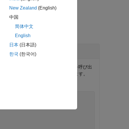
New Zealand
(English)
中国
简体中文
English
日本
(日本語)
한국
(한국어)
「
」を参照) を呼び出
NET.disableAutoRelease
ェクトには、
プロパティがあります。
MyApp
メソッドを使用します。
ta