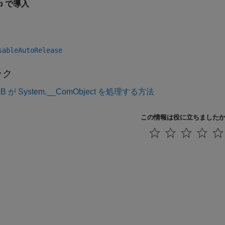
0b で導入
sableAutoRelease
ック
B が System.__ComObject を処理する方法
この情報は役に立ちました