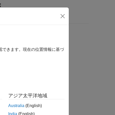
wers
オブジェクトをロック解除する
確認できます。現在の位置情報に基づ
アジア太平洋地域
きに COM ラッパーを解放します。
Australia
(English)
ックされている場合のみ呼び出します。
India
(English)