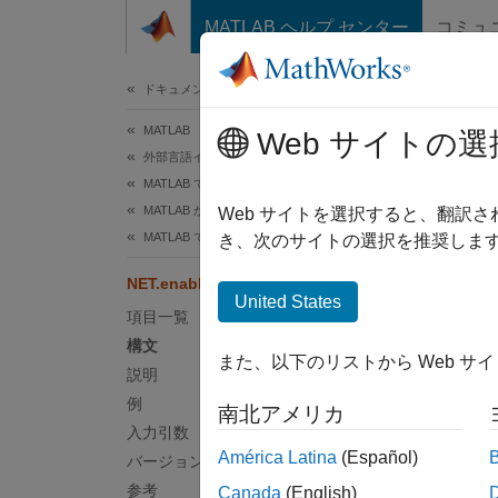
コンテンツへスキップ
MATLAB ヘルプ センター
コミュ
ドキュメ
ドキュメンテーションのホーム
MATLAB
NET
Web サイトの選
外部言語インターフェイス
MATLAB での .NET
MATLAB からの .NET の呼び出し
ランタ
Web サイトを選択すると、翻訳
MATLAB での .NET データ型
き、次のサイトの選択を推奨します
ページ
NET.enableAutoRelease
構文
United States
項目一覧
NET.en
構文
また、以下のリストから Web サ
説明
説明
例
南北アメリカ
NET.en
入力引数
América Latina
(Español)
バージョン履歴
この関
参考
Canada
(English)