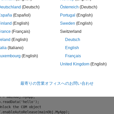
Deutschland
(Deutsch)
Österreich
(Deutsch)
España
(Español)
Portugal
(English)
inland
(English)
Sweden
(English)
折りたたむ
France
(Français)
Switzerland
reland
(English)
Deutsch
COM ラッパー オブジェクトの解放
talia
(Italiano)
English
Luxembourg
(English)
Français
疑似コードは、COM オブジェクトを返す関数 (
、
GetComApp.m
United Kingdom
(English)
法を示します。タイプ
の
オブジ
NetDocTest.MyClass
mainObj
を呼び出して COM オブジェクトを取得し、その
omApp
readDa
最寄りの営業オフィスへのお問い合わせ
inObj = NetDocTest.MyClass;

tComApp(mainObj);

p = mainObj.MyApp;

p.readData(
'hello'
Unlock the COM object