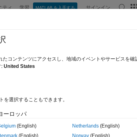
ニティ
学習
サインイン
MATLAB を入手する
ンテーション
例
関数
アプリ
ビデオ
MATLAB Ans
.enableAutoRelease
択
イム呼び出し可能ラッパー (COM ラッパー) を表す .NET 
されたコンテンツにアクセスし、地域のイベントやサービスを
:
United States
内をすべて折りたたむ
ableAutoRelease(obj)
イトを選択することもできます。
ヨーロッパ
は、オブジェクトがスコープ外になったと
ableAutoRelease(
)
obj
Belgium
(English)
Netherlands
(English)
数は、オブジェクトが
を使用してロ
NET.disableAutoRelease
Denmark
(English)
Norway
(English)