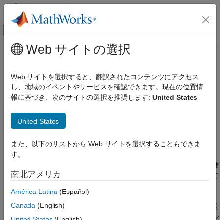
コンテンツへスキップ
MATLAB ヘルプ センター
オフキャンバス ナビゲーション メ
メインコンテンツ
Web サイトの選択
ドキュメンテーションのホーム
matlab.net.base64encode
MATLAB
Web サイトを選択すると、翻訳されたコンテンツにアクセス
外部言語インターフェイス
バイト文字列またはベクトルの base 64 エンコード
し、地域のイベントやサービスを確認できます。現在の位置情
MATLAB での Web サービス
報に基づき、次のサイトの選択を推奨します:
United States
HTTP を使用した MATLAB からの Web サービ
ページ内をすべて折りたたむ
スの呼び出し
構文
United States
matlab.net.base64encode
res = matlab.net.base64encode(V)
また、以下のリストから Web サイトを選択することもできま
説明
項目一覧
す。
構文
は、base 64 エンコードを使
res = matlab.net.base64encode(
)
V
説明
南北アメリカ
用して
をエンコードし、エンコードされた文字を string として
V
入力引数
返します。詳細については、RFC Editor Web サイトで RFC
América Latina
(Español)
バージョン履歴
4648、セクション 4 の Base 64 Encoding を参照してください。
Canada
(English)
参考
base 64 エンコードは、データを限られた ASCII 文字セットで送
信しなければならない、インターネット メッセージの一部のコン
United States
(English)