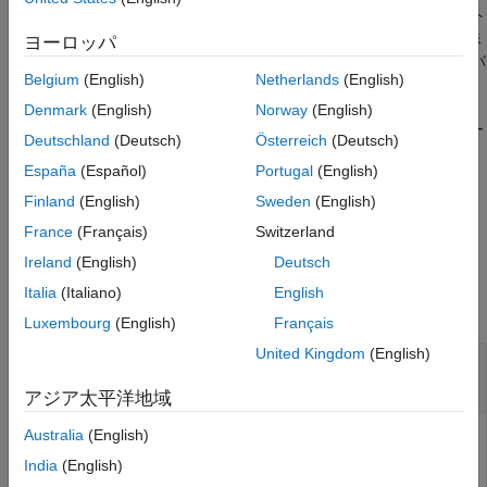
テキストで使用されます。
を使用して、送信プロト
base64encode
コルによって制御文字として誤って解釈される可能性のある特殊
ヨーロッパ
文字を含む文字列をエンコードします。
は任意のバ
base64encode
Belgium
(English)
Netherlands
(English)
イナリ データをエンコードできます。
Denmark
(English)
Norway
(English)
が string または文字ベクトルの場合、
はユーザー
V
base64encode
Deutschland
(Deutsch)
Österreich
(Deutsch)
既定のエンコードを使用して、最初にそれをバイトに変換しま
España
(Español)
Portugal
(English)
®
す。異なる文字エンコードを使用するには、MATLAB
関数
を呼び出して
を
に渡す前に
unicode2native
V
base64encode
Finland
(English)
Sweden
(English)
ベクトルに変換します。
uint8
France
(Français)
Switzerland
Ireland
(English)
Deutsch
入力引数
Italia
(Italiano)
English
すべて折りたたむ
Luxembourg
(English)
Français
United Kingdom
(English)
—
エンコードするデータ
V
string
|
文字ベクトル
|
数値ベクトル
アジア太平洋地域
Australia
(English)
エンコードするデータ。string、文字ベクトルまたは数値ベ
クトルとして指定します。
India
(English)