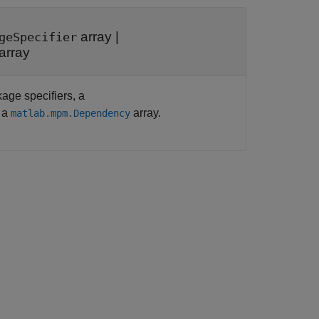
array
|
geSpecifier
array
age specifiers, a
r a
array.
matlab.mpm.Dependency