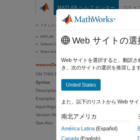
コンテンツへスキップ
MATLAB ヘルプ センター
コミュ
ドキュメ
ドキュメンテーションのホーム
MATLAB
rem
Web サイトの選
Software Development
Share and Distribute Software
Remove
Web サイトを選択すると、翻訳
removeDependency
Since 
き、次のサイトの選択を推奨します
ON THIS PAGE
collaps
Syntax
United States
Synt
Description
Examples
また、以下のリストから Web サ
remove
Input Arguments
Desc
Version History
南北アメリカ
See Also
remove
América Latina
(Español)
of the
Canada
(English)