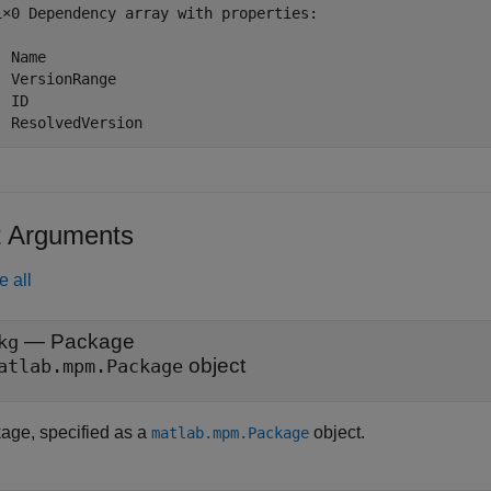
1×0 Dependency array with properties:

 Name

  VersionRange

 ID

t Arguments
e all
—
Package
kg
object
atlab.mpm.Package
age, specified as a
object.
matlab.mpm.Package