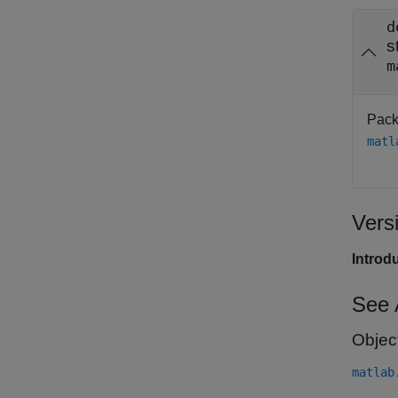
d
s
m
Pack
matl
Vers
Introd
See 
Objec
matlab