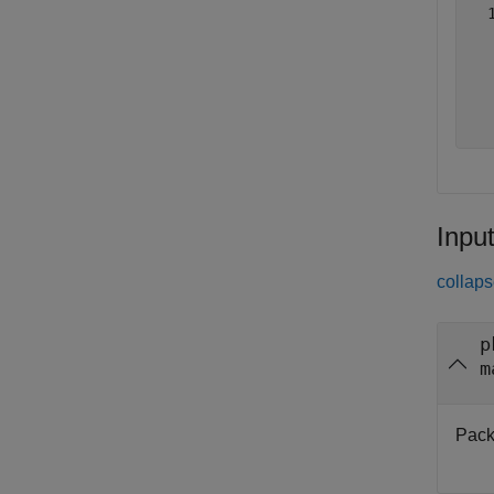
  
   
  
   
Inpu
collaps
p
m
Pack