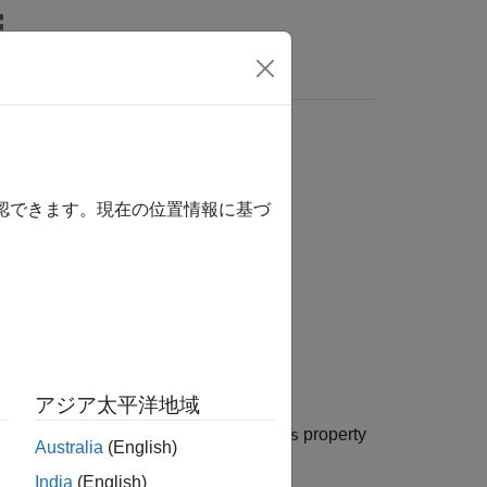
確認できます。現在の位置情報に基づ
アジア太平洋地域
ckage
and updates the
property
pkg
Dependencies
Australia
(English)
India
(English)