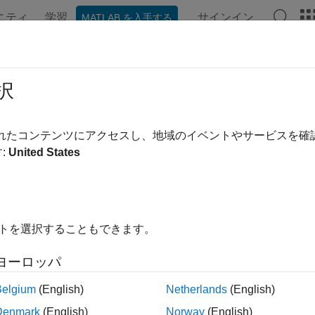
ニティ
学習
サインイン
MATLAB を入手する
ンテーション
例
関数
アプリ
Videos
Answers
oveDependency
択
 dependency from package
されたコンテンツにアクセスし、地域のイベントやサービスを
R2024b
:
United States
e all in page
ax
イトを選択することもできます。
Dependency(pkg,dep)
ription
ヨーロッパ
removes the packages in
from the pa
Dependency(
,
)
dep
pkg
dep
Belgium
(English)
Netherlands
(English)
 package object. The package
must be in editable mode.
pkg
Denmark
(English)
Norway
(English)