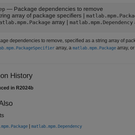
—
Package dependencies to remove
ep
tring array of package specifiers
|
matlab.mpm.Packa
array
|
atlab.mpm.Package
matlab.mpm.Dependency
age dependencies to remove, specified as a string array of pack
array, a
array, o
ab.mpm.PackageSpecifier
matlab.mpm.Package
ion History
uced in R2024b
Also
ts
|
.mpm.Package
matlab.mpm.Dependency