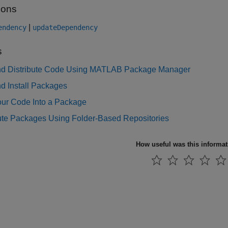
ions
|
endency
updateDependency
s
nd Distribute Code Using MATLAB Package Manager
d Install Packages
our Code Into a Package
bute Packages Using Folder-Based Repositories
How useful was this informa