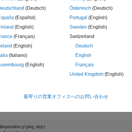
le
Deutschland
(Deutsch)
Österreich
(Deutsch)
España
(Español)
Portugal
(English)
ples
inland
(English)
Sweden
(English)
e all
France
(Français)
Switzerland
reland
(English)
Deutsch
emove Dependency from Package
talia
(Italiano)
English
Luxembourg
(English)
Français
te packages named
and
.
MyPackage
MyOtherPackage
United Kingdom
(English)
g = mpmcreate(
"MyPackage"
,
"C:\MyCode\MyPackage"
);

p = mpmcreate(
"MyOtherPackage"
,
"C:\MyCode\MyOtherPackage
最寄りの営業オフィスへのお問い合わせ
e
a dependency of
.
MyOtherPackage
MyPackage
dDependency(pkg,dep)
