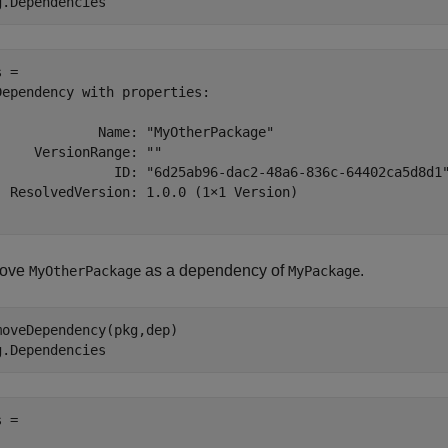
g.Dependencies
 = 

Dependency with properties:

             Name: "MyOtherPackage"

     VersionRange: ""

               ID: "6d25ab96-dac2-48a6-836c-64402ca5d8d1"
  ResolvedVersion: 1.0.0 (1×1 Version)

ove
as a dependency of
.
MyOtherPackage
MyPackage
moveDependency(pkg,dep)

g.Dependencies
 = 
