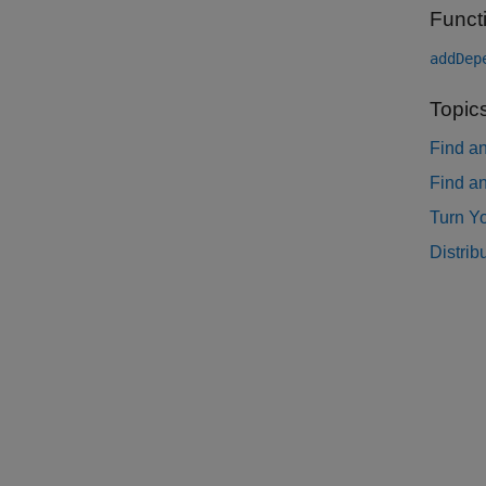
Funct
addDep
Topic
Find a
Find an
Turn Y
Distri