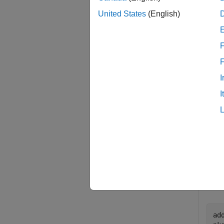
examp
United States
(English)
Exam
F
collaps
I
R
I
Crea
pk
de
Mak
ad