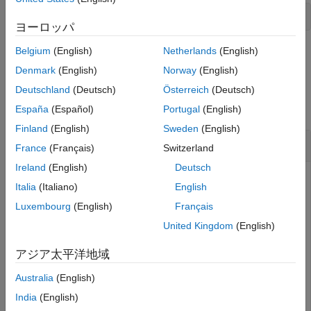
ヒント
A = new PackageName.ClassName[x1]...[xN];
バージョン履歴
ヨーロッパ
参考
Belgium
(English)
Netherlands
(English)
例
Denmark
(English)
Norway
(English)
例
Deutschland
(Deutsch)
Österreich
(Deutsch)
すべて折りたたむ
España
(Español)
Portugal
(English)
Finland
(English)
Sweden
(English)
4 行 5 列の Java 配列の作成
France
(Français)
Switzerland
Ireland
(English)
Deutsch
Italia
(Italiano)
English
型の 4 行 5 列の配列を作成します。
java.lang.Double
Luxembourg
(English)
Français
United Kingdom
(English)
x1 = 4;

x2 = 5;

アジア太平洋地域
dblArray = javaArray(
'java.lang.Double'
,x1,x2);
Australia
(English)
値を入力します。
India
(English)