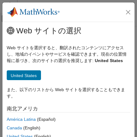
コンテンツへスキップ
MATLAB ヘルプ センター
オフキャンバス ナビゲーション メ
メインコンテンツ
Web サイトの選択
ドキュメンテーションのホーム
javaArray
MATLAB
Web サイトを選択すると、翻訳されたコンテンツにアクセス
外部言語インターフェイス
Java
配列オブジェクトの作成
し、地域のイベントやサービスを確認できます。現在の位置情
MATLAB での Java
報に基づき、次のサイトの選択を推奨します:
United States
MATLAB からの Java の呼び出し
ページ内をすべて折りたたむ
構文
United States
javaArray
ObjArr = javaArray(PackageName.ClassName,x1,...,xN)
項目一覧
また、以下のリストから Web サイトを選択することもできま
説明
構文
す。
説明
は、指
= javaArray(
,
)
ObjArr
PackageName.ClassName
x1,...,xN
南北アメリカ
例
定した
クラスのオブジェクトの空の
PackageName.ClassName
®
Java
配列オブジェクト
を作成します。
によって作成
入力引数
javaArray
América Latina
(Español)
された配列は、次の Java コードによって作成された配列と同じ
出力引数
Canada
(English)
です。
詳細
United States
(English)