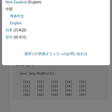
New Zealand
(English)
for
 m = 1:x1

中国
for
 n = 1:x2

        dblArray(m,n) = java.lang.Double((m*10) + n);

简体中文
end
English
end
日本
(日本語)
結果を表示します。
한국
(한국어)
dblArray
最寄りの営業オフィスへのお問い合わせ
dblArray =

  java.lang.Double[][]:

    [11]    [12]    [13]    [14]    [15]

    [21]    [22]    [23]    [24]    [25]

    [31]    [32]    [33]    [34]    [35]
