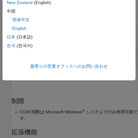
New Zealand
(English)
中国
简体中文
入力引数
English
日本
(日本語)
すべて折りたたむ
한국
(한국어)
—
COM オブジェクト
c
関数ハンドル
最寄りの営業オフィスへのお問い合わせ
COM オブジェクト。関数ハンドルとして指定します。
制限
®
COM 関数は Microsoft Windows
システムでのみ使用可能で
す。
拡張機能