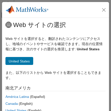
コンテンツへスキップ
MATLAB ヘルプ センター
オフキャンバス ナビゲーション メ
メインコンテンツ
Web サイトの選択
ドキュメンテーションのホーム
iscom
MATLAB
Web サイトを選択すると、翻訳されたコンテンツにアクセス
外部言語インターフェイス
入力が COM オブジェクトかどうかを判別
し、地域のイベントやサービスを確認できます。現在の位置情
MATLAB での COM
報に基づき、次のサイトの選択を推奨します:
United States
MATLAB の COM オブジェクトの使用
ページ内をすべて折りたたむ
構文
United States
iscom
tf = iscom(c)
項目一覧
また、以下のリストから Web サイトを選択することもできま
説明
構文
す。
説明
は、
が COM オブジェクトの場合に logical
tf = iscom(
)
c
1
c
南北アメリカ
例
(
) を返します。その他の場合は logical
(
) を返しま
true
0
false
す。
入力引数
América Latina
(Español)
制限
Canada
(English)
例
拡張機能
United States
(English)