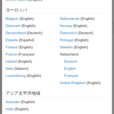
バージョン履歴
例
参考
ヨーロッパ
すべて折りたたむ
Belgium
(English)
Netherlands
(English)
COM オブジェクトのテスト
Denmark
(English)
Norway
(English)
Deutschland
(Deutsch)
Österreich
(Deutsch)
®
®
Microsoft
Excel
アプリケーションのインスタンスをテス
España
(Español)
Portugal
(English)
®
トします。MATLAB
は
を表示します。これは Excel
true
Finland
(English)
Sweden
(English)
アプリケーションが COM オブジェクトであることを示して
France
(Français)
Switzerland
います。
Ireland
(English)
Deutsch
Italia
(Italiano)
English
app = actxserver(
'Excel.Application'
);

iscom(app)
Luxembourg
(English)
Français
United Kingdom
(English)
ワークブック オブジェクトを作成してテストします。
MATLAB は
を表示します。これはワークブックが
false
アジア太平洋地域
COM オブジェクトではないことを示しています。
Australia
(English)
India
(English)
w = get(app,
'workbooks'
);

iscom(w)