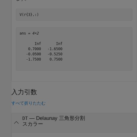
V(r{3},:)
ans = 
4×2
       Inf       Inf

    0.7000   -1.6500

   -0.0500   -0.5250

   -1.7500    0.7500

入力引数
すべて折りたたむ
—
Delaunay 三角形分割
DT
スカラー