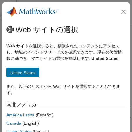
コンテンツへスキップ
MATLAB ヘルプ センター
オフキャンバス ナビゲーション メ
メインコンテンツ
Web サイトの選択
ドキュメンテーションのホーム
voronoiDiagram
MATLAB
Web サイトを選択すると、翻訳されたコンテンツにアクセス
数学
Delaunay 三角形分割のボロノイ線図の計算
し、地域のイベントやサービスを確認できます。現在の位置情
計算幾何学
報に基づき、次のサイトの選択を推奨します:
United States
ボロノイ線図
ページ内をすべて折りたたむ
構文
United States
voronoiDiagram
[V,r] = voronoiDiagram(DT)
項目一覧
また、以下のリストから Web サイトを選択することもできま
説明
構文
す。
説明
は、Delaunay 三角形分割内の点集
[
,
] = voronoiDiagram(
)
V
r
DT
南北アメリカ
例
合のボロノイ頂点
とボロノイ領域
を返します。
内の各領域
V
r
r
は、三角形分割内でその他すべての頂点よりもその頂点に近い、
入力引数
América Latina
(Español)
三角形分割の頂点を囲む点集合を表します。ボロノイ領域の集合
出力引数
Canada
(English)
がボロノイ線図を構成します。
拡張機能
United States
(English)