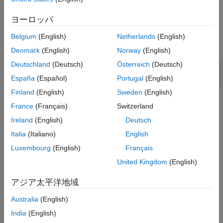
バージョン履歴
例
参考
ヨーロッパ
例
Belgium
(English)
Netherlands
(English)
すべて折りたたむ
Denmark
(English)
Norway
(English)
Deutschland
(Deutsch)
Österreich
(Deutsch)
2 次元 Delaunay 三角形分割
España
(Español)
Portugal
(English)
Finland
(English)
Sweden
(English)
France
(Français)
Switzerland
2 次元 Delaunay 三角形分割のボロノイ頂点とボロノイ領域
Ireland
(English)
Deutsch
を計算します。
Italia
(Italiano)
English
一連の 2 次元の点から Delaunay 三角形分割を作成します。
Luxembourg
(English)
Français
United Kingdom
(English)
P = [ 0.5    0

      0      0.5

アジア太平洋地域
     -0.5   -0.5

     -0.2   -0.1

Australia
(English)
     -0.1    0.1

      0.1   -0.1

India
(English)
      0.1    0.1 ];
