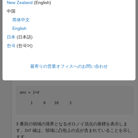
New Zealand
(English)
DT = delaunayTriangulation(P);
中国
ボロノイ頂点とボロノイ領域を計算します。
简体中文
English
[V,r] = voronoiDiagram(DT);
日本
(日本語)
한국
(한국어)
三角形分割の 3 番目の点に関連付けられたボロノイ領域の連
結を表示します。
最寄りの営業オフィスへのお問い合わせ
r{3}
ans = 
1×4
     1     6    10     3

3 番目の領域の境界となるボロノイ頂点の座標を表示しま
す。
値は、領域に凸包上の点が含まれていることを示し
Inf
ます。