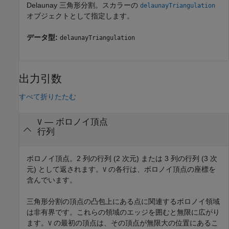
Delaunay 三角形分割。スカラーの
delaunayTriangulation
オブジェクトとして指定します。
データ型:
delaunayTriangulation
出力引数
すべて折りたたむ
— ボロノイ頂点
V
行列
ボロノイ頂点。2 列の行列 (2 次元) または 3 列の行列 (3 次
元) として返されます。
の各行は、ボロノイ頂点の座標を
V
含んでいます。
三角形分割の頂点の凸包上にある点に関連するボロノイ領域
は非有界です。これらの領域のエッジを囲むと無限に広がり
ます。
の最初の頂点は、その頂点が無限大の位置にあるこ
V