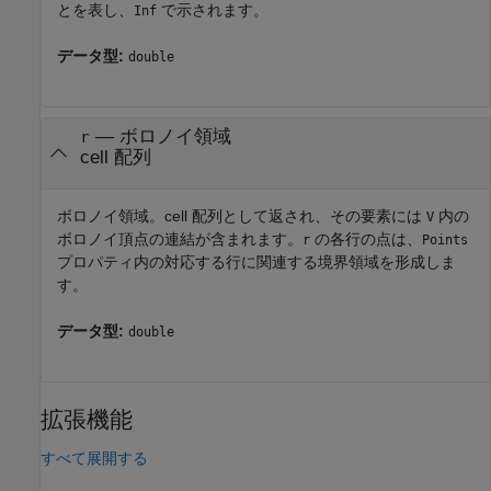
とを表し、
で示されます。
Inf
データ型:
double
— ボロノイ領域
r
cell 配列
ボロノイ領域。cell 配列として返され、その要素には
内の
V
ボロノイ頂点の連結が含まれます。
の各行の点は、
r
Points
プロパティ内の対応する行に関連する境界領域を形成しま
す。
データ型:
double
拡張機能
すべて展開する