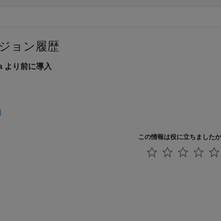
ジョン履歴
6a より前に導入
j
この情報は役に立ちました