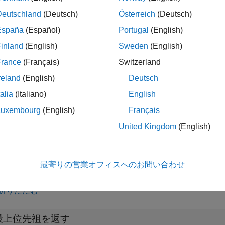
type
Deutschland
(Deutsch)
Österreich
(Deutsch)
 つのオブジェクト タイプの名前をもつ文字ベクトル。たとえば
España
(Español)
Portugal
(English)
inland
(English)
Sweden
(English)
数のオブジェクトの名前を含む cell 配列。たとえば、
{'hgtran
France
(Français)
Switzerland
®
AB
が、指定タイプのいずれかである
の上位オブジェクトを
h
reland
(English)
Deutsch
が階層を検索する場合、オブジェクト自体が検索に含
cestor
talia
(Italiano)
English
が
にリストされているいずれかのタイプである場合、
type
anc
Luxembourg
(English)
Français
は空の
を返しますが、
がグラフィックス オブジェクト
or
p
h
United Kingdom
(English)
は、このタイプが
引数で指定
cestor(h,type,'toplevel')
type
最寄りの営業オフィスへのお問い合わせ
折りたたむ
最上位先祖を返す