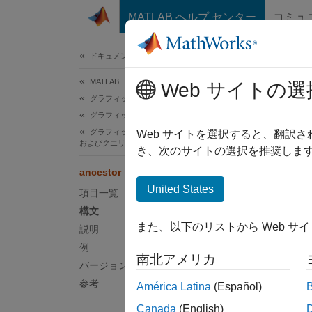
コンテンツへスキップ
MATLAB ヘルプ センター
コミュ
ドキュメ
ドキュメンテーションのホーム
MATLAB
anc
Web サイトの選
グラフィックス
グラフィックス オブジェクト
グラフィックス オブジェクトの作成、削除、
グラフ
Web サイトを選択すると、翻訳
およびクエリ
き、次のサイトの選択を推奨します
ページ
ancestor
構文
United States
項目一覧
構文
p = an
また、以下のリストから Web サ
説明
p = an
例
南北アメリカ
説明
バージョン履歴
参考
América Latina
(Español)
p = an
Canada
(English)
プであ