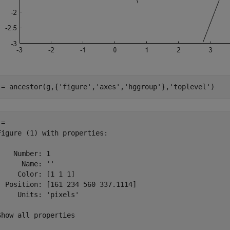
 = ancestor(g,{
'figure'
,
'axes'
,
'hggroup'
},
'toplevel'
)
= 

Figure (1) with properties:

    Number: 1

      Name: ''

     Color: [1 1 1]

  Position: [161 234 560 337.1114]

     Units: 'pixels'

Show all properties
