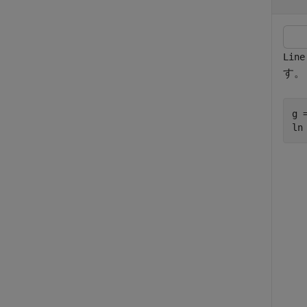
Line
す。
g 
ln