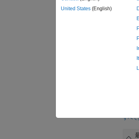
United States
(English)
1
F
複
MATL
I
す。
an
I
ェクト
ancest
p = an
例
すべて