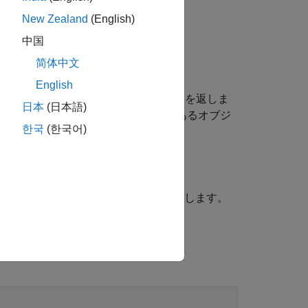
New Zealand
(English)
、
。
'figure'
中国
简体中文
。
sform','hggroup','axes'}
English
検出できない場合、
は空の
を返しま
ancestor
p
日本
(日本語)
まれます。したがって、ハンドル
があるオブジ
h
한국
(한국어)
は
オブジェクトを返します。
estor
h
でない場合はエラーを発行しません。
されている場合、
の最上位先祖を返します。
h