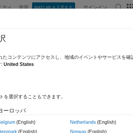
ニティ
学習
サインイン
MATLAB を入手する
ンテーション
例
関数
アプリ
ビデオ
MATLAB Ans
estor
択
ィックス オブジェクトの上位オブジェクト
されたコンテンツにアクセスし、地域のイベントやサービスを
:
United States
内をすべて折りたたむ
cestor(h,type)
イトを選択することもできます。
cestor(h,type,'toplevel')
ヨーロッパ
Belgium
(English)
Netherlands
(English)
は、
の最も近い先祖が
で指定されている
cestor(h,type)
h
type
Denmark
(English)
Norway
(English)
る場合に、その先祖のハンドルを返します。
は以下のいず