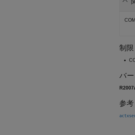
CO
制限
CO
バー
R200
参考
actxse