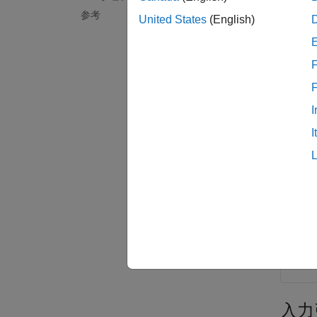
progid
参考
の関数
United States
(English)
の動作
F
例
例
I
すべて
I
c 
li
入力