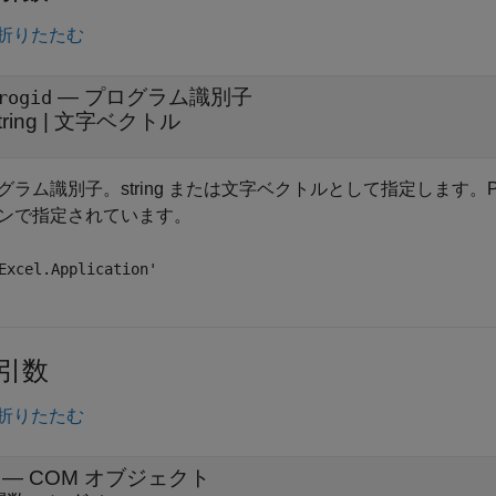
折りたたむ
—
プログラム識別子
rogid
tring
|
文字ベクトル
グラム識別子。string または文字ベクトルとして指定します。P
ンで指定されています。
Excel.Application'
引数
折りたたむ
— COM オブジェクト