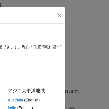
wers
確認できます。現在の位置情報に基づ
アジア太平洋地域
ーバーの実行インスタンスへの参照を取得します。
Australia
(English)
India
(English)
バー オブジェクトが登録されていない場合、こ