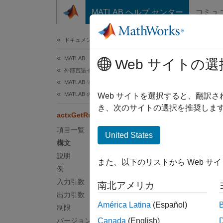
コンテンツへスキップ
MATLAB ヘルプ センター
コミュ
ドキュメ
ドキュメンテーションのホーム
MATLAB
act
Web サイトの選
外部言語インターフェイス
MATLAB での COM
MATLAB の COM オブジェクトの使用
オート
Web サイトを選択すると、翻訳
き、次のサイトの選択を推奨します
actxGetRunningServer
ページ
項目一覧
構文
United States
構文
c = ac
説明
また、以下のリストから Web サ
説明
例
入力引数
南北アメリカ
= act
c
出力引数
サーバ
América Latina
(Español)
制限
バージョン履歴
Canada
(English)