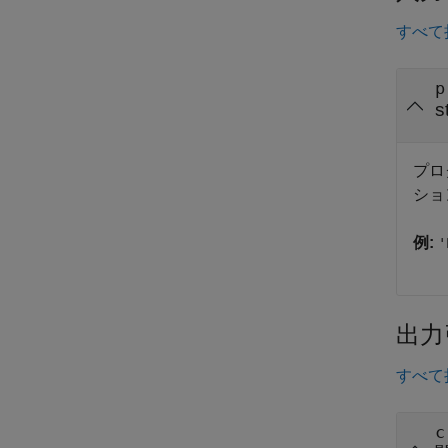
すべて
p
s
プロ
ショ
例:
'
出力
すべて
c