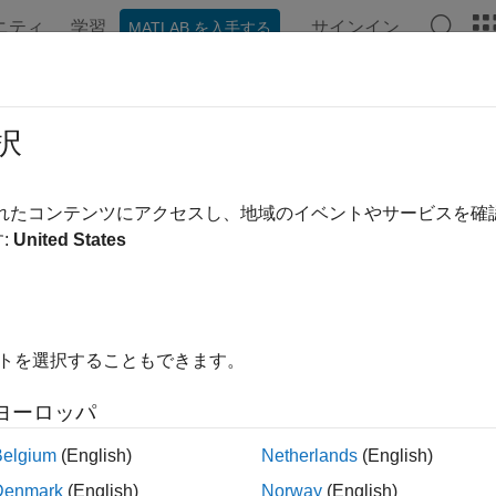
ニティ
学習
サインイン
MATLAB を入手する
ンテーション
例
関数
アプリ
ビデオ
MATLAB Ans
xGetRunningServer
択
メーション サーバーの実行インスタンスのハンドル
されたコンテンツにアクセスし、地域のイベントやサービスを
:
United States
内をすべて折りたたむ
txGetRunningServer(progid)
イトを選択することもできます。
ヨーロッパ
は、OLE オートメーション サ
xGetRunningServer(
)
progid
ーの既定インターフェイスのハンドルを返します。
Belgium
(English)
Netherlands
(English)
Denmark
(English)
Norway
(English)
で指定されたサーバーが現在実行中でない場合、あるいはサー