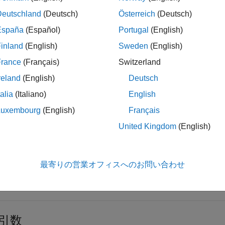
はエラーを返します。サーバーの複数のインスタンスが実行中
Deutschland
(Deutsch)
Österreich
(Deutsch)
を制御します。
España
(Español)
Portugal
(English)
inland
(English)
Sweden
(English)
France
(Français)
Switzerland
reland
(English)
Deutsch
折りたたむ
talia
(Italiano)
English
Luxembourg
(English)
Français
Excel のプロパティ名リストの作成
United Kingdom
(English)
= actxGetRunningServer(
'Excel.Application'
);

最寄りの営業オフィスへのお問い合わせ
st = fieldnames(c)
引数