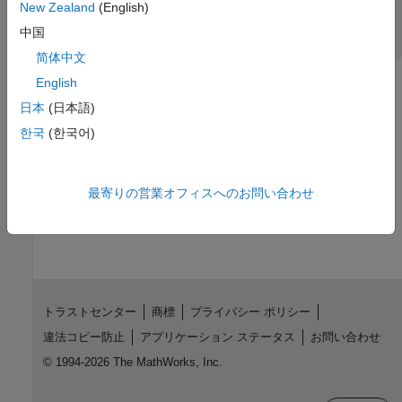
New Zealand
(English)
end
end
中国
end
简体中文
English
参考
日本
(日本語)
トピック
한국
(한국어)
ハンドル互換クラスと異種混合配列
この情報は役に立ちましたか？
最寄りの営業オフィスへのお問い合わせ
トラストセンター
商標
プライバシー ポリシー
違法コピー防止
アプリケーション ステータス
お問い合わせ
© 1994-2026 The MathWorks, Inc.