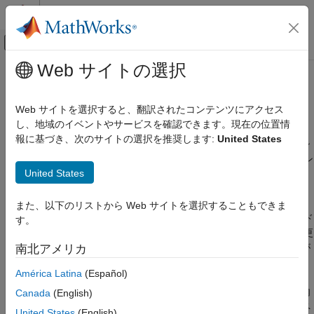
コンテンツへスキップ
MATLAB ヘルプ センター
オフキャンバス ナビゲーション メ
メインコンテンツ
Web サイトの選択
ドキュメンテーションのホーム
ハンドル互換クラスのメソッド
MATLAB
Web サイトを選択すると、翻訳されたコンテンツにアクセス
プログラミング
ハンドル オブジェクトと値オブジェクトのメソッド
し、地域のイベントやサービスを確認できます。現在の位置情
クラス
報に基づき、次のサイトの選択を推奨します:
United States
ハンドル互換クラスのメソッドに渡されるオブジェクトは、ハン
クラスの定義
ドル オブジェクトか値オブジェクトのいずれかになります。ハン
クラスの階層
United States
ドルと値の両方で動作するクラスのメソッドを実装する場合に、
サブクラス定義
2 種類の動作を検討しなければなりません。
また、以下のリストから Web サイトを選択することもできま
ハンドル互換クラスのメソッド
入力オブジェクトがハンドル オブジェクトであり、メソッド
す。
項目一覧
でこのハンドル オブジェクトを変更する場合、これらの変更
は同じハンドルを含むすべてのワークスペースで見ることが
南北アメリカ
ハンドル オブジェクトと値オブジェクトの
メソッド
できます。
América Latina
(Español)
メソッド内の値オブジェクトの変更
入力オブジェクトが値オブジェクトである場合、メソッド内
Canada
(English)
参考
で作成されたオブジェクトへの変更はメソッドのワークスペ
United States
(English)