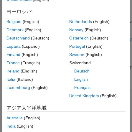
ース内の値にのみ影響します。
ヨーロッパ
ハンドル互換メソッドは通常、入力オブジェクトを変更しませ
ん。このような変更の効果がハンドル オブジェクトと非ハンドル
Belgium
(English)
Netherlands
(English)
オブジェクトで同じでないためです。
Denmark
(English)
Norway
(English)
Deutschland
(Deutsch)
Österreich
(Deutsch)
ハンドル オブジェクトと値オブジェクトの変更については、
オブ
ジェクトの変更
を参照してください。
España
(Español)
Portugal
(English)
Finland
(English)
Sweden
(English)
メソッド内の値オブジェクトの変更
France
(Français)
Switzerland
メソッドがハンドル オブジェクトと値オブジェクトの両方で動作
Ireland
(English)
Deutsch
する場合、メソッドは変更されたオブジェクトを返します。たと
Italia
(Italiano)
English
えば、
メソッドはオブジェクトを変更して返します。
setTime
Luxembourg
(English)
Français
classdef
 (HandleCompatible) Util

United Kingdom
(English)
% Utility class that adds a time stamp
properties
アジア太平洋地域
      TimeStamp

end
Australia
(English)
methods
function
 obj = setTime(obj)

India
(English)
         obj.TimeStamp = now;
