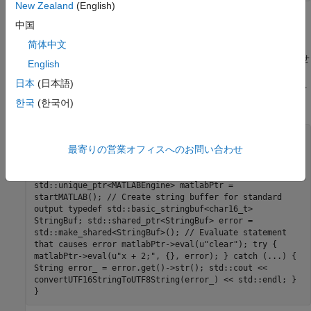
New Zealand
(English)
エラー出力のリダイレクト
中国
この例では、すべての変数を MATLAB ワークスペースから削除
简体中文
した後で変数を参照することにより、MATLAB エラーを発生させ
English
ます。メンバー関数
に渡された文字列バッ
MATLABEngine::eval
日本
(日本語)
ファーが try/catch コード ブロック内にあるエラー メッセージを
取得します。
한국
(한국어)
#include "MatlabDataArray.hpp" #include
最寄りの営業オフィスへのお問い合わせ
"MatlabEngine.hpp" #include <iostream> void
errorOutput() { using namespace matlab::engine; //
Start MATLAB engine synchronously
std::unique_ptr<MATLABEngine> matlabPtr =
startMATLAB(); // Create string buffer for standard
output typedef std::basic_stringbuf<char16_t>
StringBuf; std::shared_ptr<StringBuf> error =
std::make_shared<StringBuf>(); // Evaluate statement
that causes error matlabPtr->eval(u"clear"); try {
matlabPtr->eval(u"x + 2;", {}, error); } catch (...) {
String error_ = error.get()->str(); std::cout <<
convertUTF16StringToUTF8String(error_) << std::endl; }
}