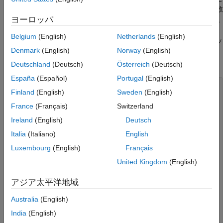
れらのステートメントは、MATLAB ワークスペースに 3 つの変数
ヨーロッパ
を作成します。このコードが MATLAB 関数
を呼び出し、こ
whos
れによって MATLAB コマンド ウィンドウに現在のワークスペー
Belgium
(English)
Netherlands
(English)
ス変数が表示されます。
への呼び出しでバッ
MATLABEngine::eval
Denmark
(English)
Norway
(English)
ファーへのポインターを渡すことにより、文字列バッファーの
MATLAB 標準出力を取得します。
Deutschland
(Deutsch)
Österreich
(Deutsch)
España
(Español)
Portugal
(English)
#include "MatlabDataArray.hpp" #include
Finland
(English)
Sweden
(English)
"MatlabEngine.hpp" #include <iostream> void
screenOutput() { using namespace matlab::engine; //
France
(Français)
Switzerland
Start MATLAB engine synchronously
Ireland
(English)
Deutsch
std::unique_ptr<MATLABEngine> matlabPtr =
startMATLAB(); // Evaluate statements that create
Italia
(Italiano)
English
variables matlabPtr->eval(u"[X,Y] =
meshgrid(-2:.2:2);"); matlabPtr->eval(u"Z = X.*exp(-
Luxembourg
(English)
Français
X.^2 - Y.^2);"); // Create string buffer for standard
United Kingdom
(English)
output typedef std::basic_stringbuf<char16_t>
StringBuf; std::shared_ptr<StringBuf> output =
std::make_shared<StringBuf>(); // Display variables in
アジア太平洋地域
the MATLAB workspace matlabPtr->eval(u"whos", output);
// Display MATLAB output in C++ String output_ =
Australia
(English)
output.get()->str(); std::cout <<
India
(English)
convertUTF16StringToUTF8String(output_) << std::endl; }