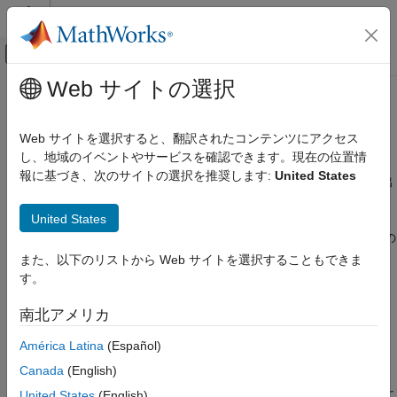
コンテンツへスキップ
MATLAB ヘルプ センター
オフキャンバス ナビゲーション メ
メインコンテンツ
Web サイトの選択
ドキュメンテーションのホーム
MATLAB
コマンド ウィンドウの出
MATLAB
力を C++ にリダイレクト
Web サイトを選択すると、翻訳されたコンテンツにアクセス
外部言語インターフェイス
し、地域のイベントやサービスを確認できます。現在の位置情
MATLAB での C++
報に基づき、次のサイトの選択を推奨します:
United States
®
MATLAB
は、エラー メッセージおよびステートメントからの出
C++ からの MATLAB の呼び出し
力を MATLAB コマンド ウィンドウに表示します。これらの例で
United States
は、文字列バッファーを使用してこの出力を取得し、
feval
、
MATLAB コマンド ウィンドウの出力を C++
fevalAsync
、
eval
、または
evalAsync
メンバー関数で返して、この
にリダイレクト
出力を C++ プログラムにリダイレクトする方法を示します。
また、以下のリストから Web サイトを選択することもできま
項目一覧
す。
画面出力のリダイレクト
C++ エンジン プログラムを設定およびビルドする方法の詳細に
エラー出力のリダイレクト
ついては、
C++ エンジン アプリケーションをビルドするための
南北アメリカ
参考
要件
を参照してください。
América Latina
(Español)
画面出力のリダイレクト
Canada
(English)
この例では、MATLAB の 2 つのステートメントを評価します。こ
United States
(English)