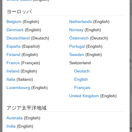
concat is a Java method  % java.lang.String method
ヨーロッパ
Belgium
(English)
Netherlands
(English)
クラスが読み込まれていないと、MATLAB には次のよう
String
Denmark
(English)
Norway
(English)
に表示されます。
Deutschland
(Deutsch)
Österreich
(Deutsch)
concat not found.
España
(Español)
Portugal
(English)
Finland
(English)
Sweden
(English)
Java
と
クラスが読み込まれているとしま
String
java.awt.Frame
France
(Français)
Switzerland
す。両方のクラスに、
メソッドがあります。以下を入力し
equals
Ireland
(English)
Deutsch
ます。
Italia
(Italiano)
English
Luxembourg
(English)
Français
United Kingdom
(English)
MATLAB に、次のような項目が表示されます。
アジア太平洋地域
Australia
(English)
equals is a Java method      % java.lang.String method

equals is a Java method      % java.awt.Frame.equals

India
(English)
equals is a Java method      % com.mathworks.jmi.MatlabPa