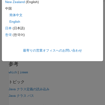
New Zealand
(English)
中国
関数
は、Java クラスでは、MATLAB クラスとは異なった
which
動作をします。
简体中文
English
は、読み込まれているかどうかにかかわらず、常に
which
日本
(日本語)
MATLAB クラスを表示
한국
(한국어)
は、読み込まれている Java クラスのみを表示
which
現在どの Java クラスが読み込まれているのかを確認するには、
最寄りの営業オフィスへのお問い合わせ
コマンド
を使用します。
[m,x,j]=inmem
参考
|
which
inmem
トピック
Java クラス定義の読み込み
Java クラス パス