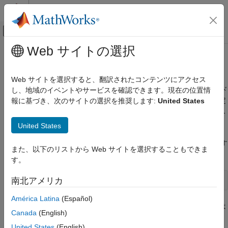
コンテンツへスキップ
MATLAB ヘルプ センター
オフキャンバス ナビゲーション メ
メインコンテンツ
Web サイトの選択
ドキュメンテーションのホーム
メソッドを定義するクラスの決定
MATLAB
Web サイトを選択すると、翻訳されたコンテンツにアクセス
外部言語インターフェイス
®
"読み込み済み" の Java
クラスによって実装されているメソッド
し、地域のイベントやサービスを確認できます。現在の位置情
MATLAB での Java
の完全修飾名を表示するには、関数
を呼び出します。指定
報に基づき、次のサイトの選択を推奨します:
United States
which
MATLAB からの Java の呼び出し
されたメソッドを定義するすべてのクラスを検出するには、
-all
修飾子を付けて
を使用します。
which
United States
メソッドを定義するクラスの決定
たとえば、
メソッドのパッケージおよびクラス名を検出す
concat
項目一覧
また、以下のリストから Web サイトを選択することもできま
るには、以下を入力します。
参考
す。
which 
concat
南北アメリカ
América Latina
(Español)
®
クラスが読み込まれていると、MATLAB
には
java.lang.String
Canada
(English)
次のように表示されます。
United States
(English)