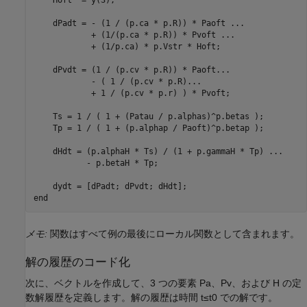
    Hoft  = y(3);

    dPadt = - (1 / (p.ca * p.R)) * Paoft 
...
            + (1/(p.ca * p.R)) * Pvoft 
...
            + (1/p.ca) * p.Vstr * Hoft;

    dPvdt = (1 / (p.cv * p.R)) * Paoft
...
            - ( 1 / (p.cv * p.R)
...
            + 1 / (p.cv * p.r) ) * Pvoft;

    Ts = 1 / ( 1 + (Patau / p.alphas)^p.betas );

    Tp = 1 / ( 1 + (p.alphap / Paoft)^p.betap );

    dHdt = (p.alphaH * Ts) / (1 + p.gammaH * Tp) 
...
           - p.betaH * Tp;

end
メモ:
関数はすべて例の最後にローカル関数として含まれます。
解の履歴のコード化
次に、ベクトルを作成して、3 つの要素
P
a
、
P
v
、および
H
の定
数解履歴を定義します。解の履歴は時間
t
≤
t
0
での解です。