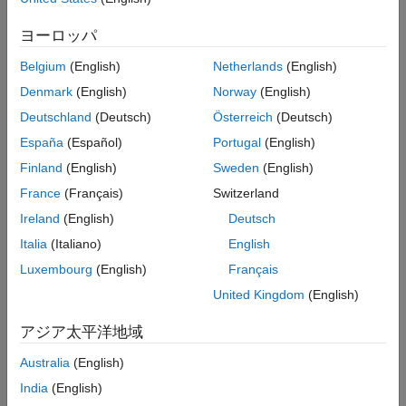
ローカル関数
T
s
および
T
p
の項は、時間遅延の有無が異なる同じ方程式です。
参照
P
a
τ
および
P
a
は、それぞれ遅延を伴う場合と伴わない場合の平
ヨーロッパ
参考
均動脈圧です。
Belgium
(English)
Netherlands
(English)
T
s
=
1
1
+
(
P
a
τ
α
s
)
β
s
Denmark
(English)
Norway
(English)
Deutschland
(Deutsch)
Österreich
(Deutsch)
T
p
=
1
1
+
(
P
a
α
p
)
-
β
p
.
España
(Español)
Portugal
(English)
この問題には、次のような多くの物理パラメーターがあります。
Finland
(English)
Sweden
(English)
France
(Français)
Switzerland
動脈コンプライアンス
c
a
=
1
.
5
5
ml
/
mmHg
Ireland
(English)
Deutsch
静脈コンプライアンス
c
v
=
5
1
9
ml
/
mmHg
Italia
(Italiano)
English
Luxembourg
(English)
Français
末梢抵抗
R
=
1
.
0
5
(
0
.
8
4
)
mmHg
s
/
ml
United Kingdom
(English)
静脈流出量抵抗
r
=
0
.
0
6
8
mmHg
s
/
ml
アジア太平洋地域
1 回拍出量
V
str
=
6
7
.
9
(
7
7
.
9
)
ml
Australia
(English)
India
(English)
一般的な平均動脈圧
P
0
=
9
3
mmHg