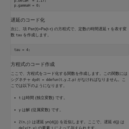
p.betaH  = 1.17;

p.gammaH = 0;
遅延のコード化
次に、項
P
a
τ
(
t
)
=
P
a
(
t
-
τ
)
の方程式で、定数の時間遅延
τ
を表す変
数
を作成します。
tau
tau = 4;
方程式のコード作成
ここで、方程式をコード化する関数を作成します。この関数には
シグネチャ
がなければなりません。こ
dydt = ddefun(t,y,Z,p)
こでは以下のようになります。
は時間 (独立変数) です。
t
は解 (従属変数) です。
y
は遅延
y
n
(
d
(
j
)
)
を近似します。ここで、遅延
d
(
j
)
は
Z(n,j)
の要素
によって与えられます。
dely(t,y)
j