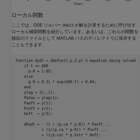
ローカル関数
ここでは、DDE ソルバー
が解を計算するために呼び出す
dde23
ローカル補助関数を紹介しています。あるいは、これらの関数を
独自のファイルとして MATLAB パスのディレクトリに保存する
こともできます。
function
 dydt = ddefun(t,y,Z,p) 
% equation being solved
if
 t <= 600

      p.R = 1.05;

else
      p.R = 0.21 * exp(600-t) + 0.84;

end
    ylag = Z(:,1);

    Patau = ylag(1);

    Paoft = y(1);

    Pvoft = y(2);

    Hoft  = y(3);

    dPadt = - (1 / (p.ca * p.R)) * Paoft 
...
            + (1/(p.ca * p.R)) * Pvoft 
...
            + (1/p.ca) * p.Vstr * Hoft;
