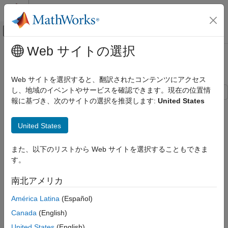
コンテンツへスキップ
MATLAB ヘルプ センター
オフキャンバス ナビゲーション メ
メインコンテンツ
Web サイトの選択
ドキュメンテーションのホーム
不連続をもつ心臓血管モデル DDE
MATLAB
Web サイトを選択すると、翻訳されたコンテンツにアクセス
数学
し、地域のイベントやサービスを確認できます。現在の位置情
数値積分と微分方程式
報に基づき、次のサイトの選択を推奨します:
United States
この例では、
を使用して、不連続導関数をもつ心臓血管モ
dde23
遅延微分方程式
デルを解く方法を説明します。この例は、元々 Ottesen [1] によ
United States
り提示されました。
不連続をもつ心臓血管モデル DDE
項目一覧
連立方程式は次のとおりです。
また、以下のリストから Web サイトを選択することもできま
物理パラメーターの定義
す。
遅延のコード化
P
a
˙
(
t
)
=
-
1
c
a
R
P
a
(
t
)
+
1
c
a
R
P
v
(
t
)
+
1
c
a
V
str
(
P
a
τ
(
t
)
)
H
(
t
)
南北アメリカ
方程式のコード作成
P
˙
v
(
t
)
=
1
c
v
R
P
a
(
t
)
-
(
1
c
v
R
+
1
c
v
r
)
P
v
(
t
)
解の履歴のコード化
América Latina
(Español)
方程式の求解
H
˙
(
t
)
=
α
H
T
s
1
+
γ
H
T
p
-
β
H
T
p
.
Canada
(English)
解のプロット
United States
(English)