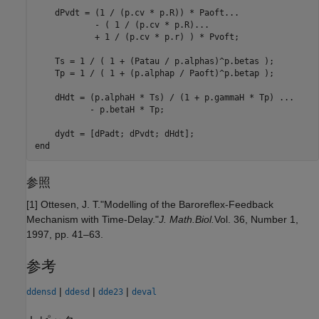
    dPvdt = (1 / (p.cv * p.R)) * Paoft
...
            - ( 1 / (p.cv * p.R)
...
            + 1 / (p.cv * p.r) ) * Pvoft;

    Ts = 1 / ( 1 + (Patau / p.alphas)^p.betas );

    Tp = 1 / ( 1 + (p.alphap / Paoft)^p.betap );

    dHdt = (p.alphaH * Ts) / (1 + p.gammaH * Tp) 
...
           - p.betaH * Tp;

end
参照
[1] Ottesen, J. T."Modelling of the Baroreflex-Feedback
Mechanism with Time-Delay."
J. Math.Biol.
Vol. 36, Number 1,
1997, pp. 41–63.
参考
|
|
|
ddensd
ddesd
dde23
deval