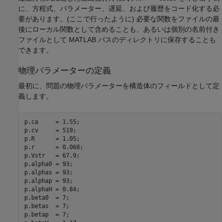
に、方程式、パラメーター、遅延、および履歴をコード化する必
要があります。(ここで行ったように) 必要な関数をファイルの最
後にローカル関数として含めることも、あるいは個別の名前付き
ファイルとして MATLAB パスのディレクトリに保存することも
できます。
物理パラメーターの定義
最初に、問題の物理パラメーターを構造体のフィールドとして定
義します。
p.ca     = 1.55;

p.cv     = 519;

p.R      = 1.05;

p.r      = 0.068;

p.Vstr   = 67.9;

p.alpha0 = 93;

p.alphas = 93;

p.alphap = 93;

p.alphaH = 0.84;

p.beta0  = 7;

p.betas  = 7;

p.betap  = 7;
