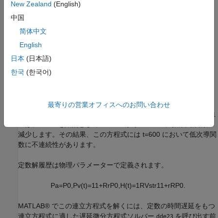
New Zealand
(English)
α
0
=
α
s
=
α
p
=
9
3
(
1
2
1
)
mmHg
中国
简体中文
α
H
=
0
.
8
4
sec
-
2
English
β
0
=
β
s
=
β
p
=
7
日本
(日本語)
한국
(한국어)
β
H
=
1
.
1
7
γ
H
=
0
最寄りの営業オフィスへのお問い合わせ
この方程式は末梢血圧によって多大な影響を受けますが、この血
圧は、
t
=
6
0
0
を始点として
R
=
1
.
0
5
から
R
=
0
.
8
4
に指数関数的に
減少します。その結果、この方程式には
t
=
6
0
0
において低次導関
数に不連続性があります。
定数解履歴は物理パラメーターで定義されます。
P
a
=
P
0
,
P
v
(
t
)
=
1
1
+
R
r
P
0
,
H
(
t
)
=
1
RV
str
1
1
+
r
R
P
0
.
MATLAB® でこの連立方程式を解くには、定数の時間遅延をもつ
連立方程式に適した遅延微分方程式ソルバー
を呼び出す前
dde23