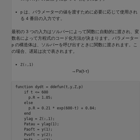
は、パラメーターの値を渡すために必要に応じて使用され
p
る 4 番目の入力です。
最初の 3 つの入力はソルバーによって関数に自動的に渡され、変
数名によって方程式のコード化方法が決まります。パラメーター
の構造体は、ソルバーを呼び出すときに関数に渡されます。こ
p
の場合、遅延は次で表されます。
Z(:,1)
→
P
a
(
t
-
τ
)
function
 dydt = ddefun(t,y,Z,p)

if
 t <= 600

      p.R = 1.05;

else
      p.R = 0.21 * exp(600-t) + 0.84;

end
    ylag = Z(:,1);

    Patau = ylag(1);

    Paoft = y(1);

    Pvoft = y(2);
