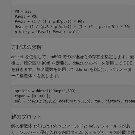
P0 = 93;

Paval = P0;

Pvval = (1 / (1 + p.R/p.r)) * P0;

Hval = (1 / (p.R * p.Vstr)) * (1 / (1 + p.r/p.R)) * P0;

history = [Paval; Pvval; Hval];
方程式の求解
を使用して、
t
=
6
0
0
での不連続性の存在を指定します。最
ddeset
後に、積分区間
[
t
0
t
f
]
を定義し、
ソルバーを使用して DDE
dde23
を解きます。無名関数を使用して
を指定し、パラメータ
ddefun
ーの構造体
を渡します。
p
options = ddeset(
'Jumps'
,600);

tspan = [0 1000];

sol = dde23(@(t,y,Z) ddefun(t,y,Z,p), tau, history, tspan
解のプロット
解の構造体
には
フィールドと
フィールドがあ
sol
sol.x
sol.y
り、ソルバーが受け入れる内部タイム ステップと、その時間に対