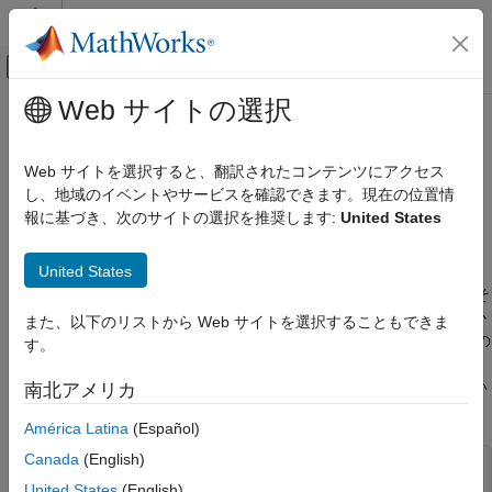
コンテンツへスキップ
MATLAB ヘルプ センター
オフキャンバス ナビゲーション メ
メインコンテンツ
Web サイトの選択
ドキュメンテーションのホーム
オブジェクト削除コールバックの
MATLAB
定義
Web サイトを選択すると、翻訳されたコンテンツにアクセス
グラフィックス
し、地域のイベントやサービスを確認できます。現在の位置情
グラフィックス オブジェクト
報に基づき、次のサイトの選択を推奨します:
United States
オブジェクトを削除するときにコードを実行する、オブジェクト
対話型コントロールとコールバック
削除コールバックを作成できます。
United States
オブジェクト削除コールバックの定義
たとえば、Figure のオブジェクト削除コールバックを作成し、そ
の Figure を削除するときにすべての Figure を削除するかどうか
また、以下のリストから Web サイトを選択することもできま
を確認するダイアログ ボックスを表示することができます。次の
す。
コードを新しい関数ファイルにコピーし、
として、
figDelete.m
®
現在のフォルダーまたは MATLAB
検索パス上のフォルダーのい
南北アメリカ
ずれかに保存します。
América Latina
(Español)
Canada
(English)
function
 figDelete(~,~)

yn = questdlg(
'Delete all figures?'
,
...
United States
(English)