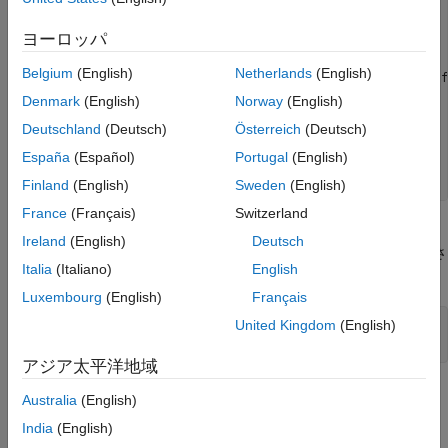
'Figure Menu'
,
...
'Yes'
,
'No'
,
'No'
ヨーロッパ
switch
 yn

case
'Yes'
Belgium
(English)
Netherlands
(English)
        allfigs = findobj(get(groot,
'Children'
),
'Type'
,
'f
        set(allfigs,
'DeleteFcn'
,[]);

Denmark
(English)
Norway
(English)
        delete(allfigs)

Deutschland
(Deutsch)
Österreich
(Deutsch)
case
'No'
return
España
(Español)
Portugal
(English)
end
end
Finland
(English)
Sweden
(English)
France
(Français)
Switzerland
次に、Figure を 2 つ作成し、
プロパティに関数
DeleteFcn
Ireland
(English)
Deutsch
を割り当てます。いずれかの Figure を削除し、表示さ
figDelete
Italia
(Italiano)
English
れたダイアログ ボックスで選択肢を選択します。
Luxembourg
(English)
Français
United Kingdom
(English)
figure(
'DeleteFcn'
,@figDelete)

figure(
'DeleteFcn'
,@figDelete)
アジア太平洋地域
この情報は役に立ちましたか？
Australia
(English)
India
(English)