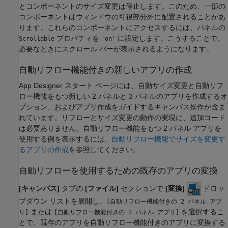
とコンポーネントのサイズ変更は停止します。このため、一部の
コンポーネントはウィンドウの可視部分外に配置されることがあ
ります。これらのコンポーネントにアクセスするには、パネルの
プロパティを
に設定します。こうすることで、
Scrollable
'on'
必要なときにスクロール バーが表示されるようになります。
自動リフロー機能付きの新しいアプリの作成
App Designer スタート ページには、自動サイズ変更と自動リフ
ロー機能をもつ新しい 2 パネルと 3 パネルのアプリを作成するオ
プション、およびアプリ作成をガイドするキャンバス操作が含ま
れています。リフローとサイズ変更の動作の実現に、追加コード
は必要ありません。自動リフロー機能をもつ 2 パネル アプリを
使用する例を表示するには、
自動リフロー機能でサイズを変更す
るアプリの作成
を参照してください。
自動リフローを使用するための既存のアプリの変換
[キャンバス]
タブの
[ファイル]
セクションで
[変換]
ドロッ
プダウン リストを展開し、
[自動リフロー機能付きの 2 パネル アプ
または
を選択するこ
リ]
[自動リフロー機能付きの 3 パネル アプリ]
とで、既存のアプリを自動リフロー機能付きのアプリに変換する