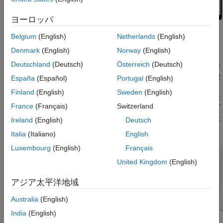
ヨーロッパ
Belgium
(English)
Netherlands
(English)
自動リフローとは
Denmark
(English)
Norway
(English)
自動リフロー機能付きのアプリでは、すべての App Designer ア
Deutschland
(Deutsch)
Österreich
(Deutsch)
プリにおいて既定でオンになっている既存の自動サイズ変更動作
が拡張されます。これらのアプリは、最初に表示される際に、使
España
(Español)
Portugal
(English)
用可能な画面サイズを検出してそれに適応します。2 パネルのア
Finland
(English)
Sweden
(English)
プリにも 3 パネルのアプリにも、プロットなどの可視化を目的と
France
(Français)
Switzerland
した、サイズの変わる大きなパネルがあります。アプリのサイズ
が変更されると、使用可能なスペースに応じて、大きなパネルは
Ireland
(English)
Deutsch
拡大または縮小します。
Italia
(Italiano)
English
Luxembourg
(English)
Français
United Kingdom
(English)
アジア太平洋地域
Australia
(English)
India
(English)