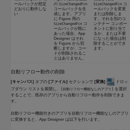
ールバックが想定
の
コ
SizeChangedFcn
SizeChangedFcn
どおりに動作しな
コールバックを生
ールバックを変更
い
成します。アプリ
または削除しま
に Figure 用の
す。それを別のコ
コ
ンテナー コンポー
SizeChangedFcn
ールバックが既に
ネントに割り当て
あった場合、App
るか、または不要
Designer はそれ
になった場合は削
を Figure から切
除することができ
断しますが、コー
ます。
ドが削除されるこ
とはありません。
自動リフロー動作の削除
[キャンバス]
タブの
[ファイル]
セクションで
[変換]
ドロッ
プダウン リストを展開し、
を選択
[自動リフロー機能なしのアプリ]
することで、既存のアプリから自動リフロー動作を削除できま
す。
自動リフロー機能付きのアプリを自動リフロー機能なしのアプリ
に変換すると、App Designer は以下を行います。