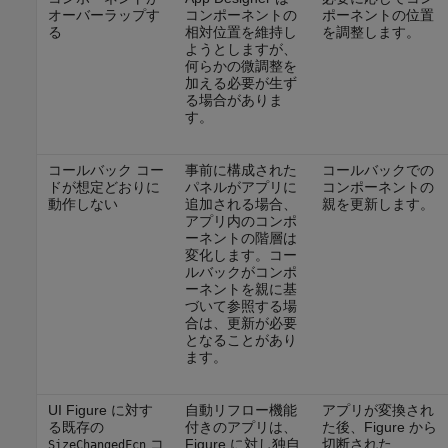
オーバーラップす
コンポーネントの
ポーネントの位置
る
相対位置を維持し
を調整します。
ようとしますが、
何らかの微調整を
加える必要が生ず
る場合がありま
す。
コールバック コー
事前に構成された
コールバックでの
ドが想定どおりに
パネルがアプリに
コンポーネントの
動作しない
追加される場合、
親を更新します。
アプリ内のコンポ
ーネントの階層は
変化します。コー
ルバックがコンポ
ーネントを親に基
づいて参照する場
合は、更新が必要
となることがあり
ます。
UI Figure に対す
自動リフロー機能
アプリが変換され
る既存の
付きのアプリは、
た後、Figure から
コ
Figure に対し独自
切断された
SizeChangedFcn