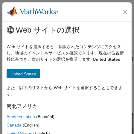
コンテンツへスキップ
MATLAB ヘルプ センター
オフキャンバス ナビゲーション メ
メインコンテンツ
Web サイトの選択
ドキュメンテーションのホーム
自動リフロー機能付きのアプリ
MATLAB
Web サイトを選択すると、翻訳されたコンテンツにアクセス
アプリの作成
自動リフロー機能付きのアプリは、画面のサイズや向き、および
し、地域のイベントやサービスを確認できます。現在の位置情
App Designer を使用したアプリ開発
プラットフォームに応じてアプリ コンテンツのサイズ、位置、可
報に基づき、次のサイトの選択を推奨します:
United States
視性を自動調整することで視覚環境を最適化するタイプの、事前
自動リフロー機能付きのアプリ
構成されたアプリです。アプリを複数の環境やデスクトップ解像
United States
項目一覧
度で実行または共有する予定の場合は、自動リフロー機能付きの
アプリを使用してください。
自動リフローとは
また、以下のリストから Web サイトを選択することもできま
自動リフロー機能付きの新しいアプリの作成
す。
自動リフローを使用するための既存のアプリ
の変換
南北アメリカ
自動リフロー動作の削除
América Latina
(Español)
参考
Canada
(English)
United States
(English)