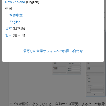
事前定義された特定のしきい値を超えてアプリがサイズ変更され
New Zealand
(English)
ると、アプリ内のパネルは、スペースが最もうまく使用されるよ
中国
うにリフローし、並べ替えられます。並べ替えにあたって、パネ
简体中文
ルとそのコンポーネントは動的にサイズが調整され、コンポーネ
ント間の余分なスペース (余白) も削減されます。
English
日本
(日本語)
한국
(한국어)
最寄りの営業オフィスへのお問い合わせ
アプリが極端に小さくなると、自動サイズ変更による空白の削除