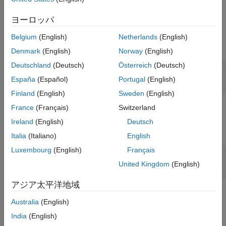
参考
の使用が終わったら、
を呼び出します。
mxArray
mxDestroyArray
ヨーロッパ
入力引数
Belgium
(English)
Netherlands
(English)
すべて展開する
Denmark
(English)
Norway
(English)
Deutschland
(Deutsch)
Österreich
(Deutsch)
— 文字列
str
const char *
España
(Español)
Portugal
(English)
Finland
(English)
Sweden
(English)
France
(Français)
Switzerland
出力引数
Ireland
(English)
Deutsch
すべて展開する
Italia
(Italiano)
English
Luxembourg
(English)
Français
—
へのポインター
pm
mxArray
|
mxArray *
NULL
United Kingdom
(English)
アジア太平洋地域
例
Australia
(English)
例を開くには、次のように入力します。
India
(English)