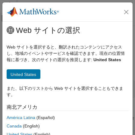
コンテンツへスキップ
MATLAB ヘルプ センター
オフキャンバス ナビゲーション メ
メインコンテンツ
Web サイトの選択
ドキュメンテーションのホーム
mxCreateString (C)
MATLAB
Web サイトを選択すると、翻訳されたコンテンツにアクセス
外部言語インターフェイス
指定された文字列に初期化された 1 次元配列
し、地域のイベントやサービスを確認できます。現在の位置情
MATLAB での C
報に基づき、次のサイトの選択を推奨します:
United States
C 行列 API
このページをすべて展開する
C 構文
United States
mxCreateString (C)
項目一覧
#include "matrix.h"

また、以下のリストから Web サイトを選択することもできま
mxArray *mxCreateString(const char *str);
C 構文
す。
説明
説明
南北アメリカ
入力引数
出力引数
América Latina
(Español)
を使用して、
から初期化された
を作
mxCreateString
str
mxArray
例
成します。
Canada
(English)
バージョン履歴
United States
(English)