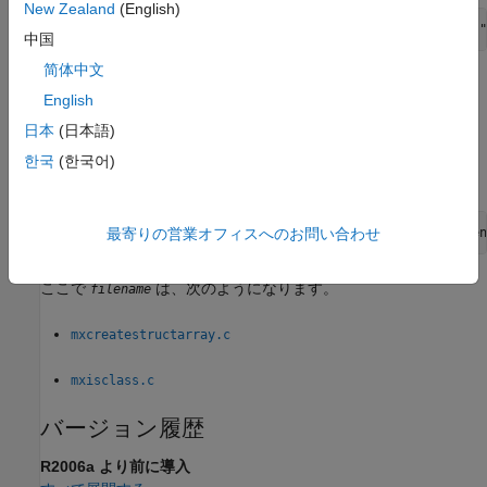
New Zealand
(English)
edit([fullfile(matlabroot,
"extern"
,
"examples"
,
"refbook"
,
"
中国
简体中文
ここで
は、次のようになります。
filename
English
日本
(日本語)
revord.c
한국
(한국어)
例を開くには、次のように入力します。
edit([fullfile(matlabroot,
"extern"
,
"examples"
,
"mx"
,
"filen
最寄りの営業オフィスへのお問い合わせ
ここで
は、次のようになります。
filename
mxcreatestructarray.c
mxisclass.c
バージョン履歴
R2006a より前に導入