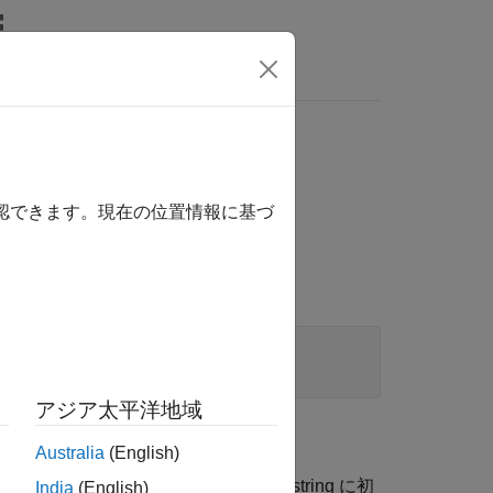
wers
確認できます。現在の位置情報に基づ
**str);
アジア太平洋地域
Australia
(English)
成します。ここで、各行は
からの string に初
str
India
(English)