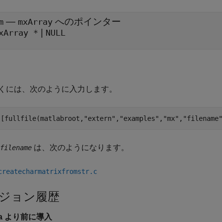
—
へのポインター
m
mxArray
|
xArray *
NULL
くには、次のように入力します。
([fullfile(matlabroot,
"extern"
,
"examples"
,
"mx"
,
"filename
は、次のようになります。
filename
createcharmatrixfromstr.c
ジョン履歴
6a より前に導入