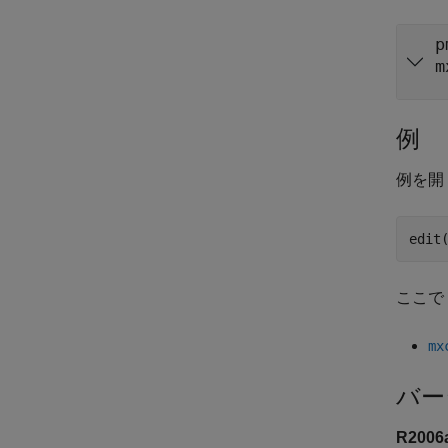
p
m
例
例を開
edit
ここで
mx
バー
R200