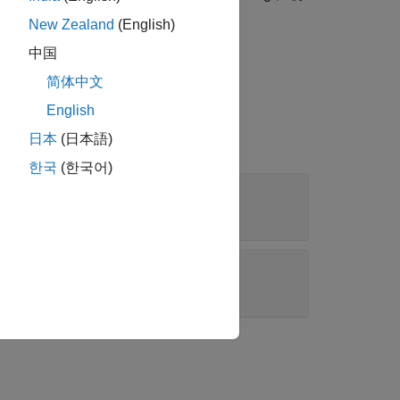
は、
の最も長い string の長さです。
str
New Zealand
(English)
中国
简体中文
English
日本
(日本語)
한국
(한국어)