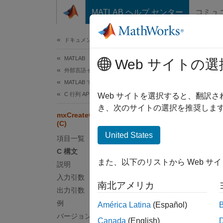
コンテンツへスキップ
MATLAB ヘルプ センター
コミュ
ドキュメ
ドキュメンテーションのホーム
MATLAB
mxC
Web サイトの選
外部言語インターフェイス
MATLAB での C
C 行列 API
指定値
Web サイトを選択すると、翻訳
き、次のサイトの選択を推奨します
mxCreateCharMatrixFromStrings
このペ
(C)
C 
United States
項目一覧
C 構文
#incl
また、以下のリストから Web サ
説明
mxAr
入力引数
南北アメリカ
出力引数
説明
例
América Latina
(Español)
バージョン履歴
mxCrea
Canada
(English)