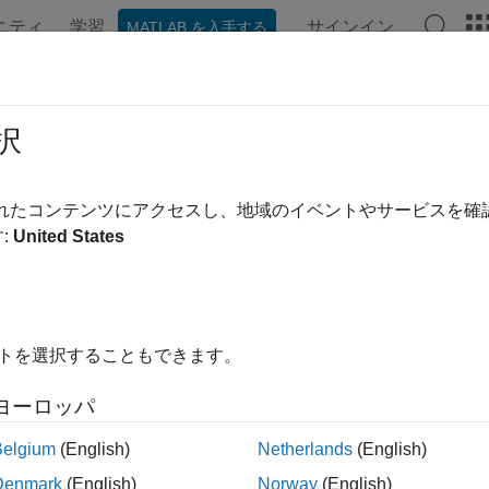
ニティ
学習
サインイン
MATLAB を入手する
ンテーション
例
関数
アプリ
ビデオ
MATLAB Ans
reateCharMatrixFromStrings (C)
択
に初期化された 2 次元の
配列
mxChar
されたコンテンツにアクセスし、地域のイベントやサービスを
:
United States
ージをすべて展開する
構文
ude "matrix.h"

イトを選択することもできます。
ray *mxCreateCharMatrixFromStrings(mwSize m, const char 
ヨーロッパ
Belgium
(English)
Netherlands
(English)
を使用して、2 次元の
を作
teCharMatrixFromStrings
mxArray
Denmark
(English)
Norway
(English)