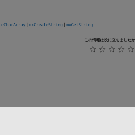
|
|
teCharArray
mxCreateString
mxGetString
この情報は役に立ちました
法コピー防止
アプリケーション ステータス
お問い合わせ