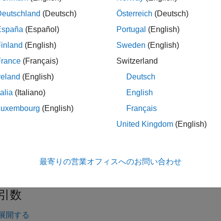
れます。
は
行
列の次元になります。ここで
mxArray
m
max
max
Deutschland
(Deutsch)
Österreich
(Deutsch)
España
(Español)
Portugal
(English)
はデータ要素を C の
ではなく
として表します。
y
char
mxChar
inland
(English)
Sweden
(English)
引数
France
(Français)
Switzerland
reland
(English)
Deutsch
展開する
talia
(Italiano)
English
— 文字列の数
Luxembourg
(English)
Français
wSize
United Kingdom
(English)
— string の配列
tr
onst char **
最寄りの営業オフィスへのお問い合わせ
引数
展開する