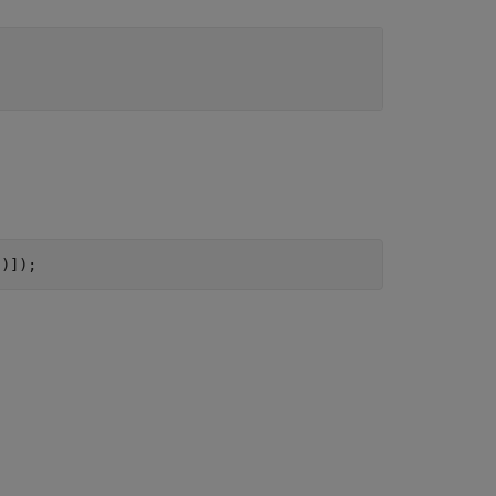
"
)]);