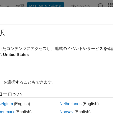
ニティ
学習
サインイン
MATLAB を入手する
ation
Examples
Functions
Blocks
Apps
Videos
nsport Channel Subcomponents
択
de block segmentation, convolutional and turbo coding, rate m
されたコンテンツにアクセスし、地域のイベントやサービスを
ookup
:
United States
-level transport channel subcomponent processing functions to
rform CRC encoding and decoding.
イトを選択することもできます。
rform code block desegmentation and segmentation.
ヨーロッパ
rform convolutional and turbo encoding, decoding, rate matchin
Belgium
(English)
Netherlands
(English)
tract TBS, MIB, and MCS configuration information.
Denmark
(English)
Norway
(English)