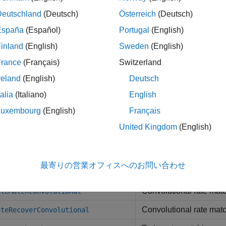
Deutschland
(Deutsch)
Österreich
(Deutsch)
tions
España
(Español)
Portugal
(English)
Cyclic redundancy chec
RCEncode
inland
(English)
Sweden
(English)
Cyclic redundancy che
RCDecode
France
(Français)
Switzerland
reland
(English)
Deutsch
Code block desegment
odeBlockDesegment
talia
(Italiano)
English
Code block segmentati
odeBlockSegment
Luxembourg
(English)
Français
Convolutional encodin
onvolutionalEncode
United Kingdom
(English)
Convolutional decodin
onvolutionalDecode
Turbo encoding
urboEncode
最寄りの営業オフィスへのお問い合わせ
Turbo decoding
urboDecode
Convolutional rate mat
ateMatchConvolutional
Convolutional rate mat
ateRecoverConvolutional