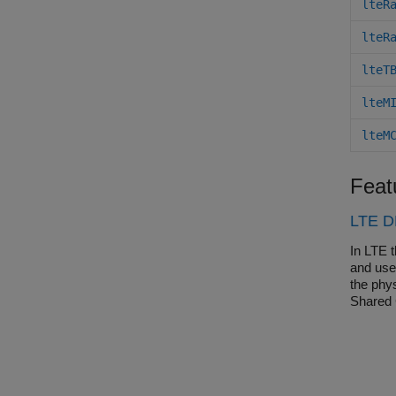
lteR
lteR
lteT
lteM
lteM
Feat
LTE D
In LTE 
and use
the phy
Shared 
these i