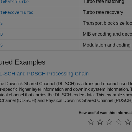
Turbo rate matching
ateMatchTurbo
Turbo rate recovery
ateRecoverTurbo
Transport block size lo
BS
MIB encoding and dec
IB
Modulation and coding
CS
ured Examples
L-SCH and PDSCH Processing Chain
the Downlink Shared Channel (DL-SCH) is a transport channel used for
r-specific higher layer information and downlink system informatio
sical channel that carries the DL-SCH coded data. This example shows
Channel (DL-SCH) and Physical Downlink Shared Channel (PDSCH) p
ntermediate stages.
How useful was this informa