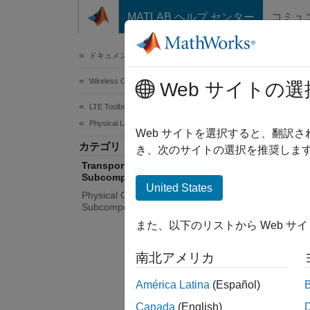
コンテンツへスキップ
MATLAB ヘルプ センター
コミュ
Document
ドキュメンテーションのホーム
Wireless Communications
Tra
Web サイトの選
LTE Toolbox
Physical Layer Subcomponents
CRC, co
Web サイトを選択すると、翻訳
カテゴリ
MCS l
き、次のサイトの選択を推奨します
Transport Channel
Use low
Subcomponents
United States
Physical Channel and Signal
Pe
Subcomponents
また、以下のリストから Web サ
Pe
南北アメリカ
Pe
América Latina
(Español)
Ex
Canada
(English)