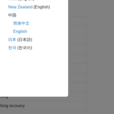
New Zealand
(English)
中国
k calculation and appending
简体中文
ck decoding and removal
English
日本
(日本語)
ation and CRC decoding
한국
(한국어)
on and CRC attachment
g
g
ching
ching recovery