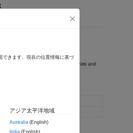
Answers
確認できます。現在の位置情報に基づ
t blocks. Use these functions to generate and
odeword
アジア太平洋地域
deword
Australia
(English)
tion?
India
(English)