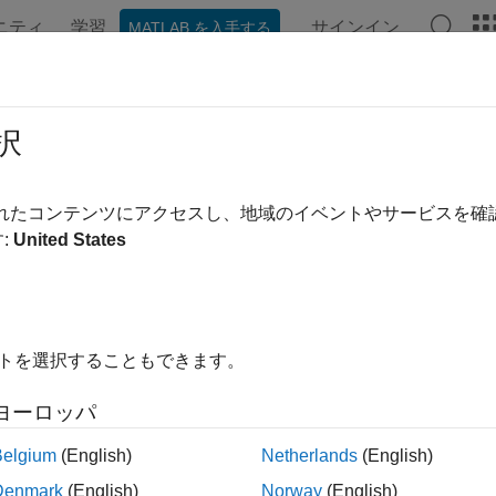
ニティ
学習
サインイン
MATLAB を入手する
ation
Examples
Functions
Blocks
Apps
Videos
nlink Transport Channels
択
 and decode narrowband DL-SCH
されたコンテンツにアクセスし、地域のイベントやサービスを
rt channels carry medium access control (MAC) data in transpor
:
United States
 the downlink shared channel (DL-SCH).
tions
イトを選択することもできます。
Generate NB-IoT DL-SCH c
DLSCH
ヨーロッパ
Decode NB-IoT DL-SCH co
DLSCHDecode
Belgium
(English)
Netherlands
(English)
How useful was this informa
Denmark
(English)
Norway
(English)