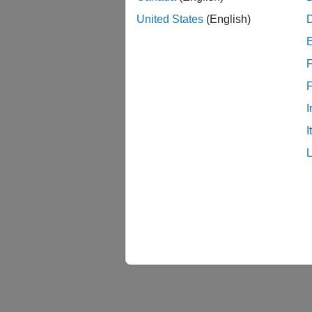
United States
(English)
F
I
I