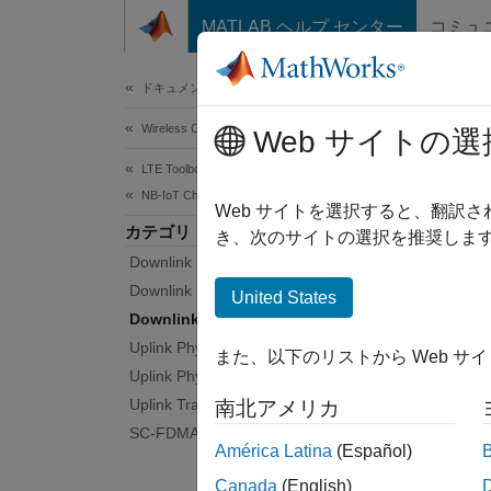
コンテンツへスキップ
MATLAB ヘルプ センター
コミュ
Document
ドキュメンテーションのホーム
Wireless Communications
Dow
Web サイトの選
LTE Toolbox
NB-IoT Channels
Encode
Web サイトを選択すると、翻訳
カテゴリ
Transpo
き、次のサイトの選択を推奨します
Downlink Physical Signals
decode
Downlink Physical Channels
United States
Func
Downlink Transport Channels
Uplink Physical Signals
また、以下のリストから Web サ
lteN
Uplink Physical Channels
Uplink Transport Channels
南北アメリカ
lteN
SC-FDMA Modulation
América Latina
(Español)
Canada
(English)