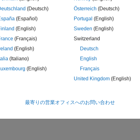
Deutschland
(Deutsch)
Österreich
(Deutsch)
España
(Español)
Portugal
(English)
inland
(English)
Sweden
(English)
France
(Français)
Switzerland
reland
(English)
Deutsch
talia
(Italiano)
English
Luxembourg
(English)
Français
United Kingdom
(English)
最寄りの営業オフィスへのお問い合わせ