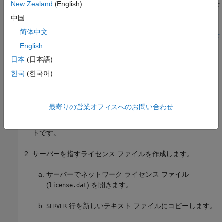
ファイルで、
行を編集してポート番号を
New Zealand
(English)
network.lic
DAEMON
含めます。ポートが開いていることを確認します。
中国
简体中文
その他のサポートが必要な場合は、
サポートにお問い合わせ
ください
。それ以外の場合は、次の手順に進みます。
English
日本
(日本語)
MATLAB
を実行するマシンの設定
한국
(한국어)
オンライン ライセンスを無効にします。
クライアント マシンで
を探し、別の名前
license_info.xml
最寄りの営業オフィスへのお問い合わせ
に変更します。ライセンス ファイルは、通常は
にあります。
は MATLAB のルー
$MATLAB/licenses
$MATLAB
トです。
サーバーを指すライセンス ファイルを作成します。
サーバーでネットワーク ライセンス ファイル
(
) を開きます。
license.dat
行を新しいテキスト ファイルにコピーします。
SERVER