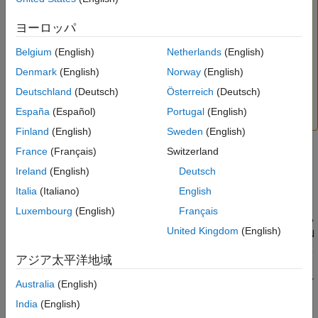
ドを、インターネットまたは信頼されていないネット
ワークに公開しない。
ヨーロッパ
シャットダウン手順の実行にローカル管理者のアクセ
Belgium
(English)
Netherlands
(English)
ス権が必要になるように、ネットワーク ライセンス
Denmark
(English)
Norway
(English)
マネージャーを起動する。
ネットワーク ライセンス
Deutschland
(Deutsch)
Österreich
(Deutsch)
マネージャーの起動と停止
の手順を参照してくださ
い。
España
(Español)
Portugal
(English)
Finland
(English)
Sweden
(English)
ライセンス サーバーの設定
France
(Français)
Switzerland
Ireland
(English)
Deutsch
サーバーの変更を行います。
Italia
(Italiano)
English
オンプレミスのライセンス サーバーで、MATLAB を実行す
Luxembourg
(English)
Français
るクラウドのマシンがオンプレミスのサーバーと通信できる
United Kingdom
(English)
ようにセキュアな接続を有効にしなければなりません。VPN
または直接接続を使用し、サーバーのポートが開いているこ
アジア太平洋地域
とを確認します。ライセンス マネージャーは 27000 ～
27009 の任意のポートで実行するか、
ファイル
network.lic
Australia
(English)
の
行で指定された特定のポートで実行できます。
SERVER
India
(English)