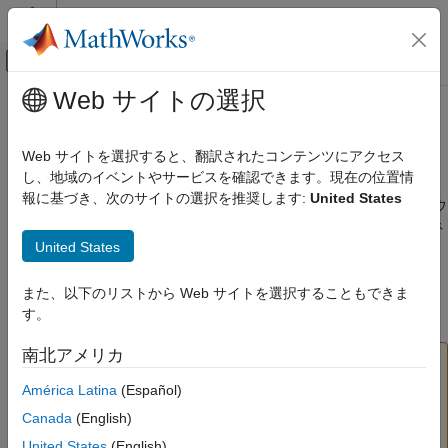
コンテンツへスキップ
MATLAB ヘルプ センター
オフキャンバス ナビゲーション メ
メインコンテンツ
Web サイトの選択
ドキュメンテーションのホーム
ライセンス サーバーとクラウド上
インストールおよびライセンス
の
MATLAB
との接続
Web サイトを選択すると、翻訳されたコンテンツにアクセス
組織のライセンスの管理
し、地域のイベントやサービスを確認できます。現在の位置情
標準ライセンス オプションの管理
報に基づき、次のサイトの選択を推奨します:
United States
既にオンプレミスのライセンス サーバーをお持ちの場合、クラウ
コンカレント ライセンスとネームド ユーザー
®
ドで実行している MATLAB
を既存のサーバーで実行しているネ
ライセンスの管理
United States
ットワーク ライセンス マネージャーに接続できます (代わりに、
ネットワーク ライセンス マネージャーをクラウドで実行する場
ライセンス サーバーとクラウド上の
MATLAB との接続
合の詳細については、
クラウド プラットフォームの MATLAB の
また、以下のリストから Web サイトを選択することもできま
ためのライセンス マネージャーの構成
を参照してください)。
項目一覧
す。
ライセンス サーバーの設定
南北アメリカ
注意
MATLAB を実行するマシンの設定
参考
ネットワーク ライセンス マネージャーをインストールす
América Latina
(Español)
る際は、以下の推奨事項に従います。
Canada
(English)
ネットワーク ライセンス マネージャーの実行コマン
United States
(English)