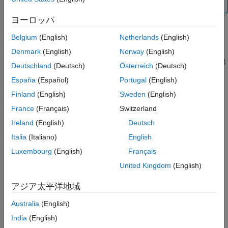
れません。
ヨーロッパ
コンピューター指定ライセンスにより使用可能な MathWorks 製
Belgium
(English)
Netherlands
(English)
品をインストールするには、MathWorks 製品インストーラーを
実行します。インストール中に、MathWorks アカウントにサイ
Denmark
(English)
Norway
(English)
ンインし、インストールするライセンスを選択してから、その他
Deutschland
(Deutsch)
Österreich
(Deutsch)
のインストーラー ダイアログ ボックスで必須事項を入力しま
España
(Español)
Portugal
(English)
す。インストールする製品は、指定されたライセンスに基づい
て、インストーラーが判断します。
Finland
(English)
Sweden
(English)
France
(Français)
Switzerland
次の 2 通りの方法のいずれかを使用して、MathWorks 製品を個
Ireland
(English)
Deutsch
別のコンピューターにインストールできます。
Italia
(Italiano)
English
標準インストール
— 標準のオンライン インストールには
Luxembourg
(English)
Français
MathWorks アカウントが必要です。
MATLAB のダウンロー
United Kingdom
(English)
ドとインストール
の手順に従います。このインストールに
は、MathWorks アカウントが必要です。
アジア太平洋地域
オフライン インストール
— オフラインのマシンに製品をイ
Australia
(English)
ンストールするには、次の手順に従います。
India
(English)