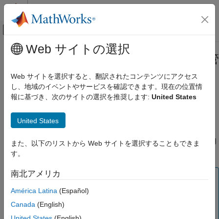
コンテンツへスキップ
MATLAB ヘルプ センター
オフキャンバス ナビゲーション メ
メインコンテンツ
Web サイトの選択
ドキュメンテーションのホーム
コンピューター指定ライセンスの管
インストールおよびライセンス
理
Web サイトを選択すると、翻訳されたコンテンツにアクセス
組織のライセンスの管理
し、地域のイベントやサービスを確認できます。現在の位置情
標準ライセンス オプションの管理
報に基づき、次のサイトの選択を推奨します:
United States
コンピューター指定ライセンスでは、1 台のコンピューターのみ
インディビジュアル ライセンスとコンピュー
®
に MathWorks
ソフトウェアをインストールして実行できます。
ター指定ライセンスの管理
United States
インストールは特定のコンピューターを識別するホスト ID のみ
での使用に制限されますが、特定のユーザーに対する制限はあり
コンピューター指定ライセンスの管理
ません。任意の数のユーザーがログインしてソフトウェアを使用
また、以下のリストから Web サイトを選択することもできま
項目一覧
できますが、同時にログインして使用することはできません。
す。
参考
南北アメリカ
メモ
コンピューター指定ライセンスのユーザーは、物理的に存
América Latina
(Español)
在してソフトウェアを使用する必要があります。コンピュ
Canada
(English)
ーター指定ライセンスでは、リモート アクセスが許可さ
United States
(English)