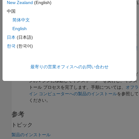
ライセンス ファイル、およびライセンスに関連付けられ
New Zealand
(English)
たファイル インストール キーを取得します。手順につ
中国
いては、
Where can I find my license file and file
简体中文
installation key?
を参照してください。
English
インターネットに接続できるマシン上で、インストーラ
日本
(日本語)
ーと製品のインストール ファイルをダウンロードしま
한국
(한국어)
す。手順については、
インストールを後で行う場合の製
品のダウンロード
を参照してください。
最寄りの営業オフィスへのお問い合わせ
ライセンス ファイル、ファイル インストール キー、イ
ンストーラー、製品のインストール ファイルをオフライ
ンのマシンに移動してインストーラーを実行し、インス
トール プロセスを完了します。手順については、
オフラ
イン コンピューターへの製品のインストール
を参照して
ください。
参考
トピック
製品のインストール