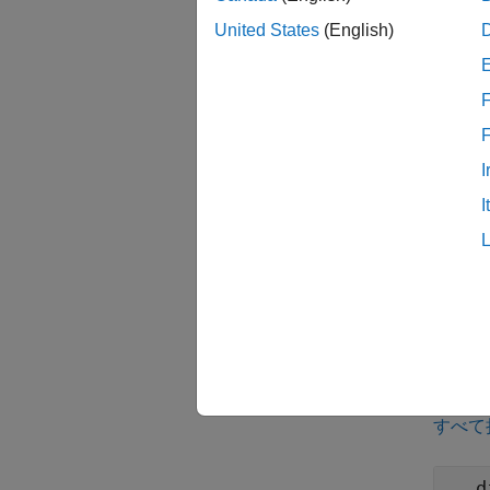
= 
United States
(English)
dist
入力
F
すべて
I
h
I
i
距離
出力
すべて
d