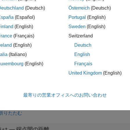
は距離ツール
の端点間の距離を返します。
getDistance(
)
h
Deutschland
(Deutsch)
Österreich
(Deutsch)
h
España
(Español)
Portugal
(English)
引数
inland
(English)
Sweden
(English)
折りたたむ
France
(Français)
Switzerland
reland
(English)
Deutsch
—
距離ツール
talia
(Italiano)
English
mdistline
Luxembourg
(English)
Français
United Kingdom
(English)
ツール。
オブジェクトとして指定します。
imdistline
最寄りの営業オフィスへのお問い合わせ
引数
折りたたむ
— 端点間の距離
ist