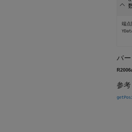
端点
YDat
バー
R200
参考
getPos