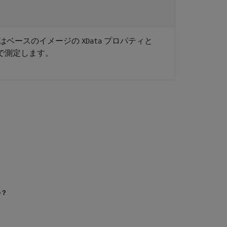
はベースのイメージの
プロパティと
XData
で測定します。
か？