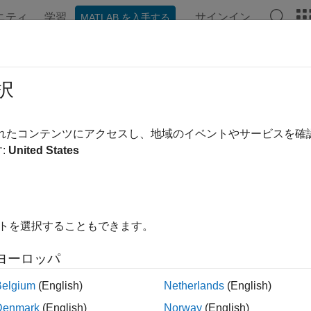
ニティ
学習
サインイン
MATLAB を入手する
ンテーション
例
関数
アプリ
ビデオ
MATLAB Ans
Distance
択
ールの端点間の距離を返す
されたコンテンツにアクセスし、地域のイベントやサービスを
:
United States
内をすべて折りたたむ
は推奨されません。代わりに、
ROI の形状の作成
で
etDistance
用してください。
イトを選択することもできます。
ヨーロッパ
 getDistance(h)
Belgium
(English)
Netherlands
(English)
Denmark
(English)
Norway
(English)