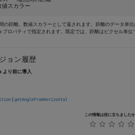
数値スカラー
間の距離。数値スカラーとして返されます。距離のデータ単位
プロパティで指定されます。既定では、距離はピクセル単位
a
ジョン履歴
6a より前に導入
|
ition
getAngleFromHorizontal
この情報は役に立ちました