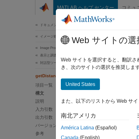
コンテンツへスキップ
MATLAB ヘルプ センター
コミュ
ドキュメ
ドキュメンテーションのホーム
イメージ処理とコンピューター ビジョン
get
Web サイトの選
Image Processing Toolbox
表示と調査
距離ツ
Web サイトを選択すると、翻訳
対話型ツールの構築
き、次のサイトの選択を推奨します
ページ
getDistance
United States
項目一覧
g
構文
また、以下のリストから Web サ
説明
入力引数
構文
南北アメリカ
出力引数
バージョン履歴
dist =
América Latina
(Español)
説明
参考
Canada
(English)