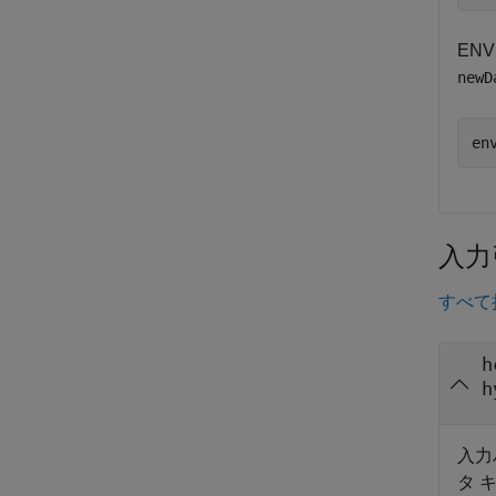
EN
newD
en
入力
すべて
h
h
入力
タ 