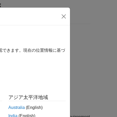
wers
確認できます。現在の位置情報に基づ
アジア太平洋地域
Australia
(English)
India
(English)
スペクトル データを ENVI (Environment