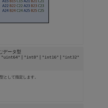
込むデータ型
|
|
|
|
"uint64"
"int8"
"int16"
"int32"
タ型として指定します。