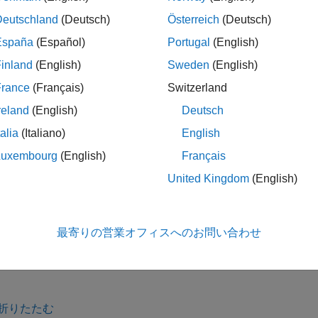
ite(
,
)
hypercube
hcube
filename
Visualizing Images) ファイル形式に書き込みます。この関数
Deutschland
(Deutsch)
Österreich
(Deutsch)
の ENVI バイナリ データ ファイルを作成します。波長と
.dat
España
(Español)
Portugal
(English)
ースペクトル イメージを含むデータ キューブが ENVI バイナ
inland
(English)
Sweden
(English)
France
(Français)
Switzerland
reland
(English)
Deutsch
では、前の構文の入力引数に加えて、名前と
ite(
___
,
)
Name=Value
talia
(Italiano)
English
す。
Luxembourg
(English)
Français
メモ
United Kingdom
(English)
yperspectral Imaging Library for Image Processing Toolbox™
obile™
によってサポートされないため、デスクトップの MATL
最寄りの営業オフィスへのお問い合わせ
折りたたむ