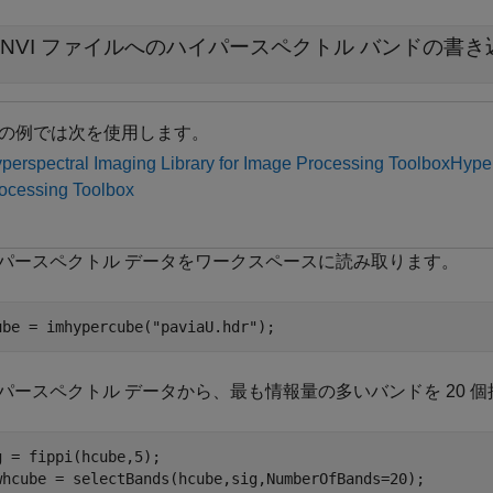
ENVI ファイルへのハイパースペクトル バンドの書き
の例では次を使用します。
perspectral Imaging Library for Image Processing Toolbox
Hyper
ocessing Toolbox
パースペクトル データをワークスペースに読み取ります。
ube = imhypercube(
"paviaU.hdr"
);
パースペクトル データから、最も情報量の多いバンドを 20 
g = fippi(hcube,5);

whcube = selectBands(hcube,sig,NumberOfBands=20);