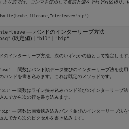
21a より前では、コンマを使用して名前と値をそれぞれ区切り、
iwrite(hcube,filename,Interleave="bip")
—
バンドのインターリーブ方法
nterleave
(既定値) |
|
bsq"
"bil"
"bip"
ドのインターリーブ方法。次のいずれかの値として指定します
— 関数はバンド順データ並びのインターリーブ法を使
"bsq"
のバンドを書き込みます。これは既定のメソッドです。
— 関数はライン挟み込みバンド並びのインターリーブ
"bil"
込んでから次の行を書き込みます。
— 関数は画素挟み込みバンド並びのインターリーブ法
"bip"
込んでから次のピクセルを書き込みます。