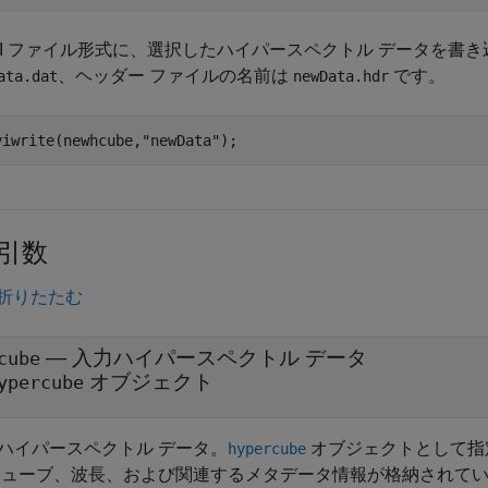
VI ファイル形式に、選択したハイパースペクトル データを書
、ヘッダー ファイルの名前は
です。
ata.dat
newData.hdr
viwrite(newhcube,
"newData"
);
引数
折りたたむ
—
入力ハイパースペクトル データ
cube
オブジェクト
ypercube
ハイパースペクトル データ。
オブジェクトとして指
hypercube
キューブ、波長、および関連するメタデータ情報が格納されて