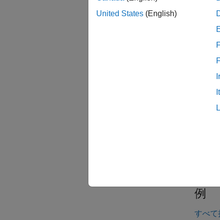
enviwr
for 
United States
(English)
および
ハイパ
F
例
I
enviwr
I
定しま
H
M
例
すべて