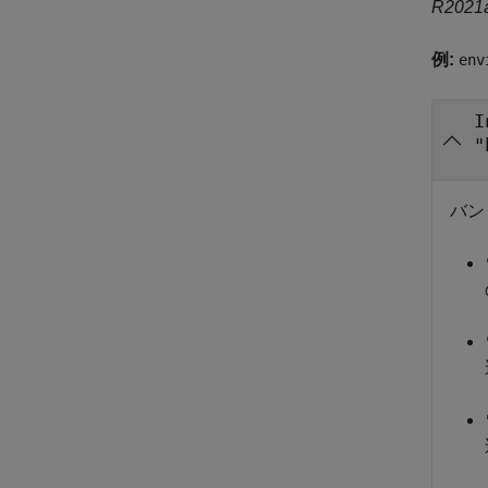
R20
例:
env
I
"
バン