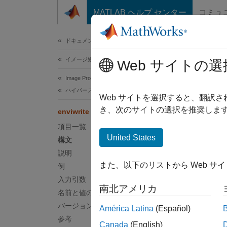
コンテンツへスキップ
MATLAB ヘルプ センター
コミュ
ドキュメ
ドキュメンテーションのホーム
イメージ処理とコンピューター ビジョン
envi
Web サイトの選
Image Processing Toolbox
ハイパースペクトル イメージ処理
ENV
Web サイトを選択すると、翻訳
き、次のサイトの選択を推奨します
enviwrite
ページ
項目一覧
構文
United States
構文
説明
enviwr
また、以下のリストから Web サ
例
enviwr
説明
入力引数
南北アメリカ
名前と値の引数
Add-O
バージョン履歴
América Latina
(Español)
参考
Canada
(English)