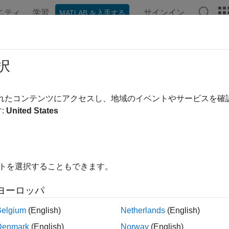
ニティ
学習
サインイン
MATLAB を入手する
ンテーション
例
関数
アプリ
ビデオ
MATLAB Ans
write
択
I ファイル形式へのハイパースペクトル データの書き込み
されたコンテンツにアクセスし、地域のイベントやサービスを
:
United States
内をすべて折りたたむ
ite(hcube,filename)
イトを選択することもできます。
ite(
___
,Name=Value)
ヨーロッパ
n Required:
この機能にはが必要です。
Belgium
(English)
Netherlands
(English)
Denmark
(English)
Norway
(English)
は、
オブジェクトに格納されたハイパー