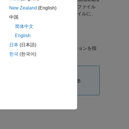
は、ファイル拡張子
の ENVI ヘッダー ファイル
.hdr
New Zealand
(English)
メタデータ情報が ENVI ヘッダー ファイルに、
中国
リ データ ファイルに書き込まれます。
简体中文
English
日本
(日本語)
値の引数を 1 つ以上使用してオプションを指
한국
(한국어)
®
は、
MATLAB
Online™
および
MATLAB
AB が必要です。