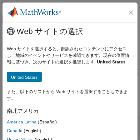
コンテンツへスキップ
MATLAB ヘルプ センター
オフキャンバス ナビゲーション メ
メインコンテンツ
Web サイトの選択
ドキュメンテーションのホーム
1 ビットのバイナリ イメージの読
イメージ処理とコンピューター ビジョン
み取りと書き込み
Web サイトを選択すると、翻訳されたコンテンツにアクセス
し、地域のイベントやサービスを確認できます。現在の位置情
Image Processing Toolbox
報に基づき、次のサイトの選択を推奨します:
United States
インポート、エクスポートおよび変換
ファイルからのイメージ データの読み取りと
この例では、1 ビットのバイナリ イメージの読み取りおよび書き
書き込み
United States
込みの方法を説明します。
1 ビットのバイナリ イメージの読み取りと書
また、以下のリストから Web サイトを選択することもできま
バイナリ イメージを含んでいるグラフィックス ファイル
き込み
す。
のビット深度を確認します。ファイルにはバイナリ イ
text.png
項目一覧
メージが 1 ビット形式で格納されています。
参考
南北アメリカ
América Latina
(Español)
info = imfinfo(
'text.png'
);

info.BitDepth
Canada
(English)
United States
(English)