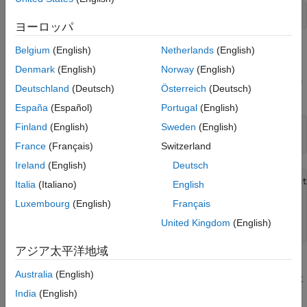
ヨーロッパ
バイナリ イメージをファイルからワークスペースに読み取りま
Belgium
(English)
Netherlands
(English)
す。1 ビット形式で格納されたバイナリ イメージを読み取る場
Denmark
(English)
Norway
(English)
合、関数
ではワークスペースのデータを logical 配列とし
imread
Deutschland
(Deutsch)
Österreich
(Deutsch)
て表します。
España
(Español)
Portugal
(English)
Finland
(English)
Sweden
(English)
BW = imread(
'text.png'
);

whos
France
(Français)
Switzerland
Ireland
(English)
Deutsch
  Name        Size             Bytes  Class      Attribute
Italia
(Italiano)
English
Luxembourg
(English)
Français
  BW        256x256            65536  logical             
  ans         1x1                  8  double              
United Kingdom
(English)
アジア太平洋地域
バイナリ イメージを 1 ビット形式でファイルに書き込みます。
Australia
(English)
ファイル形式によってサポートされている場合、既定の設定では
関数
はバイナリ イメージを 1 ビット イメージとしてエ
India
(English)
imwrite
クスポートします。これを確認するため、
を使用して新