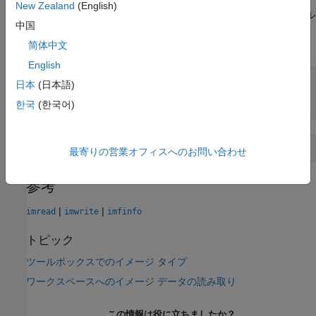
imfinfo
New Zealand
(English)
しく作成したファイルに関する情報を取得し、
フィール
BitDepth
中国
ドをチェックします。バイナリ ファイルを書き込む場合、
では
フィールドを
に設定します。
简体中文
imwrite
ColorType
grayscale
English
imwrite(BW,
'test.tif'
);

日本
(日本語)
info = imfinfo(
'test.tif'
);

한국
(한국어)
info.BitDepth
最寄りの営業オフィスへのお問い合わせ
参考
|
|
imread
imwrite
imfinfo
トピック
ツールボックスでのイメージ タイプ
ワークスペースへのイメージ データの読み取り
この情報は役に立ちましたか？