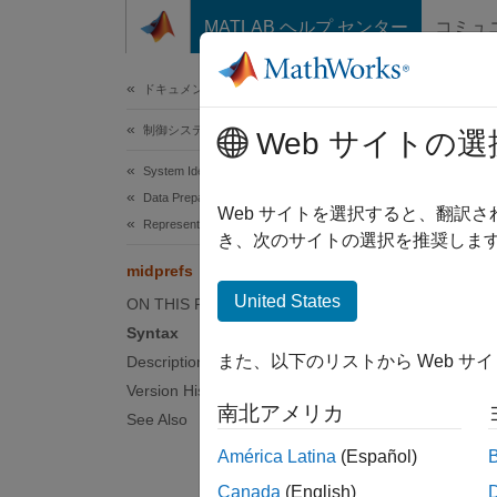
コンテンツへスキップ
MATLAB ヘルプ センター
コミュ
ドキュメ
ドキュメンテーションのホーム
制御システム
mid
Web サイトの選
System Identification Toolbox
Data Preparation
Specify
Web サイトを選択すると、翻訳
Represent Data
き、次のサイトの選択を推奨します
Synt
midprefs
United States
ON THIS PAGE
midpr
Syntax
また、以下のリストから Web サ
Description
Version History
南北アメリカ
Desc
See Also
América Latina
(Español)
The
Sy
layout,
Canada
(English)