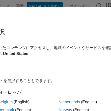
ニティ
学習
サインイン
MATLAB を入手する
ンテーション
例
関数
ブロック
アプリ
Videos
prefs
択
 location for file containing System Identification app startup in
されたコンテンツにアクセスし、地域のイベントやサービスを
:
United States
ax
efs

イトを選択することもできます。
ヨーロッパ
ription
Belgium
(English)
Netherlands
(English)
stem Identification
app allows a large number of variables for 
 the default choices of plot options, and names and directories o
Denmark
(English)
Norway
(English)