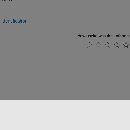
Identification
How useful was this informa
法コピー防止
アプリケーション ステータス
お問い合わせ