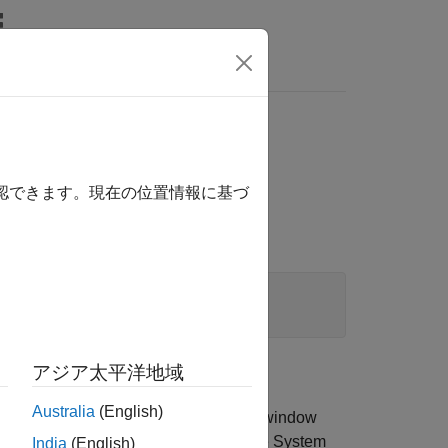
Answers
formation
確認できます。現在の位置情報に基づ
アジア太平洋地域
Australia
(English)
customized choices. These include the window
f the four most recent sessions with the
System
India
(English)