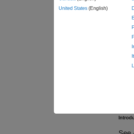
Identifi
United States
(English)
The def
midpre
F
instruc
I
midp
I
or in t
midp
Vers
Introd
See 