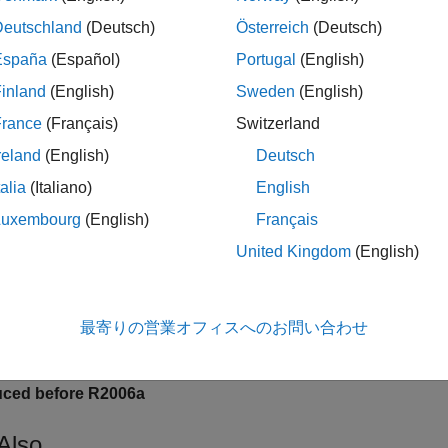
cation
app. This information is stored in the file
, wh
idprefs.mat
Deutschland
(Deutsch)
Österreich
(Deutsch)
ault, automatic location for this file is in the same folder as the 
España
(Español)
Portugal
(English)
is used to select or change the folder where you store
fs
idpref
inland
(English)
Sweden
(English)
tions, or give the folder name as the argument. Include all folder
France
(Français)
Switzerland
reland
(English)
Deutsch
refs(
'c:\matlab\toolbox\local\'
talia
(Italiano)
English
Luxembourg
(English)
Français
®
he UNIX
case”
United Kingdom
(English)
refs(
'/home/ljung/matlab/'
最寄りの営業オフィスへのお問い合わせ
ion History
uced before R2006a
Also