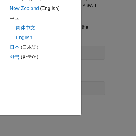
ich should be placed on the user's
.
MATLABPATH
New Zealand
(English)
user's
file.
startup.m
中国
. Either type
and follow the
s.mat
midprefs
简体中文
 delimiters, as in the PC case:
English
日本
(日本語)
한국
(한국어)