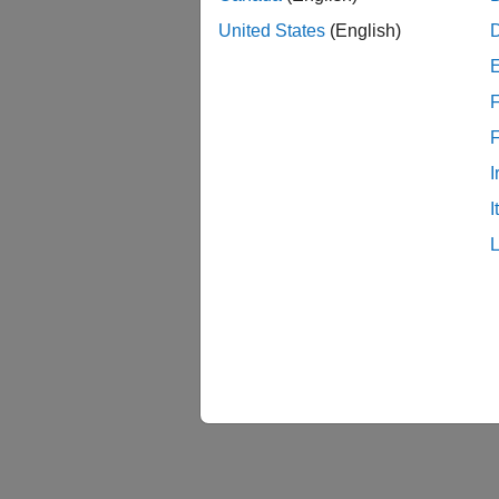
isreal
United States
(English)
ルです
F
バー
R200
I
参考
I
realda