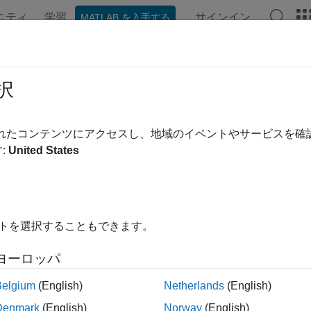
ニティ
学習
サインイン
MATLAB を入手する
ンテーション
例
関数
ブロック
アプリ
ビデオ
al
択
 パラメーターまたはデータ値が実数かどうかを判別
されたコンテンツにアクセスし、地域のイベントやサービスを
:
United States
(Data)
(Model)
イトを選択することもできます。
ヨーロッパ
は、データセットのすべての信号が実数である場合に
(Data)
1
Belgium
(English)
Netherlands
(English)
Denmark
(English)
Norway
(English)