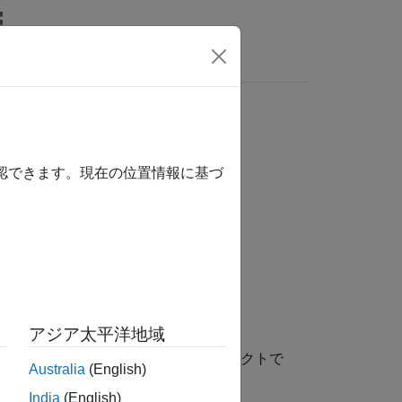
MATLAB Answers
確認できます。現在の位置情報に基づ
アジア太平洋地域
を返します。
は
オブジェクトで
Data
iddata
Australia
(English)
India
(English)