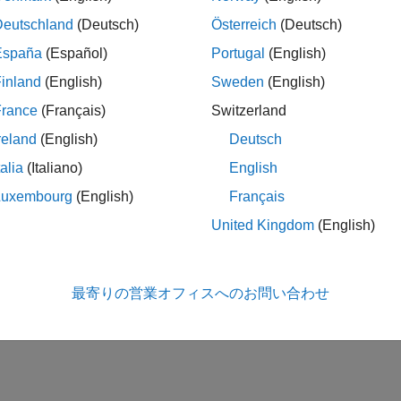
は、モデルのすべてのパラメーターが実数である場合
(Model)
Deutschland
(Deutsch)
Österreich
(Deutsch)
。
España
(Español)
Portugal
(English)
inland
(English)
Sweden
(English)
ジョン履歴
France
(Français)
Switzerland
6a より前に導入
reland
(English)
Deutsch
talia
(Italiano)
English
Luxembourg
(English)
Français
ta
United Kingdom
(English)
この情報は役に立ちました
最寄りの営業オフィスへのお問い合わせ