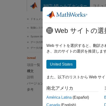
コンテンツへスキップ
MATLAB ヘルプ センター
コミュ
ドキュメ
ドキュメンテーションのホーム
制御システム
isre
Web サイトの選
System Identification Toolbox
データの準備
モデル
Web サイトを選択すると、翻訳
データの解析
き、次のサイトの選択を推奨します
構文
isreal
United States
項目一覧
isreal
構文
isreal
また、以下のリストから Web サ
説明
バージョン履歴
説明
南北アメリカ
参考
isreal
América Latina
(Español)
す。
Canada
(English)