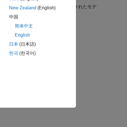
に
を返します。
は線形の同定されたモデ
1
Model
New Zealand
(English)
中国
简体中文
English
日本
(日本語)
한국
(한국어)
か？