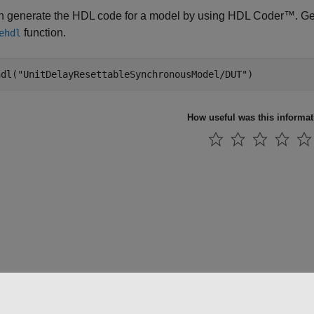
n generate the HDL code for a model by using HDL Coder™. Ge
function.
ehdl
hdl(
"UnitDelayResettableSynchronousModel/DUT"
How useful was this informa