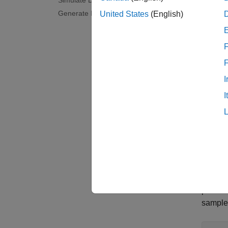
Simulate Design
Generate HDL Code
United States
(English)
load
open
F
I
I
Simul
Simula
period 
sample