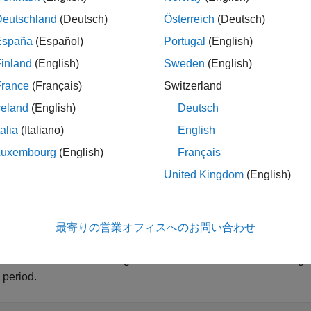
Deutschland
(Deutsch)
Österreich
(Deutsch)
_system(
"UnitDelayResettableSynchronousModel"
);

España
(Español)
Portugal
(English)
_system(
"UnitDelayResettableSynchronousModel/DUT"
inland
(English)
Sweden
(English)
France
(Français)
Switzerland
reland
(English)
Deutsch
talia
(Italiano)
English
Luxembourg
(English)
Français
United Kingdom
(English)
ate Design
最寄りの営業オフィスへのお問い合わせ
te the
model. The block 
UnitDelayResettableSynchronousModel
when the external reset signal is
. When the external reset sign
0
 period.