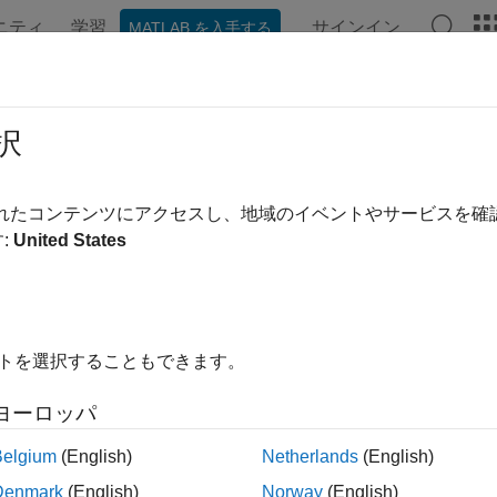
ニティ
学習
サインイン
MATLAB を入手する
ンテーション
例
関数
ブロック
アプリ
Videos
ulate and Generate HDL Code for Un
択
chronous Block
されたコンテンツにアクセスし、地域のイベントやサービスを
:
United States
xample shows how to implement the
Unit Delay Resettable Syn
esettable Synchronous block delays the input signal by one sa
e reset signal is
, the state and the output signal takes the va
1
イトを選択することもできます。
 period. You can generate HDL code for the model.
ヨーロッパ
and Open Model
Belgium
(English)
Netherlands
(English)
nd open the
model. Th
UnitDelayResettableSynchronousModel
onous block, with the
Initial condition
parameter is set to
.
0
Denmark
(English)
Norway
(English)