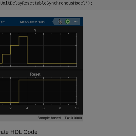
'UnitDelayResettableSynchronousModel'
ate HDL Code