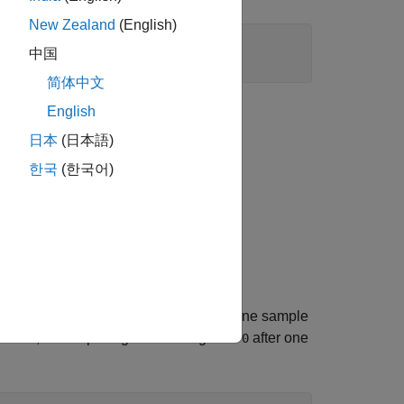
New Zealand
(English)
中国
简体中文
English
日本
(日本語)
한국
(한국어)
returns the output signal delayed by one sample
al is
, the output signal is changed to
after one
1
0