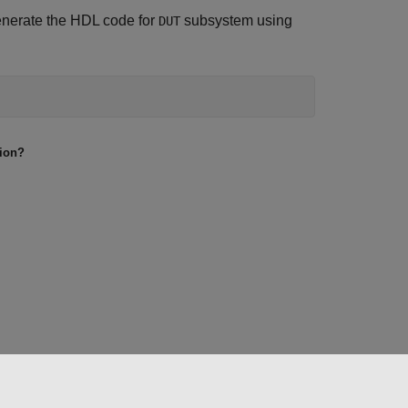
nerate the HDL code for
subsystem using
DUT
tion?