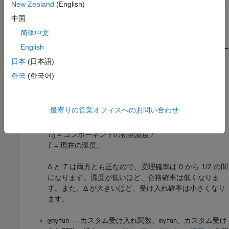
New Zealand
(English)
きます。アルゴリズムは、受け入れ関数に基づいて悪いポイ
ントを受け入れます。
オプションを使用して
AcceptanceFcn
中国
受け入れ関数を選択します。選択肢：
简体中文
English
(デフォルト) — シミュレーテッド アニー
@acceptancesa
リングの受け入れ関数。合格確率は
日本
(日本語)
한국
(한국어)
1
1
+
exp
(
Δ
max
(
T
)
)
,
ここで、
最寄りの営業オフィスへのお問い合わせ
Δ = 新しい目標 – 古い目標。
T
= コンポーネントの初期温度
i
0
T
= 現在の温度。
Δ と
T
は両方とも正なので、受理確率は 0 から 1/2 の間
になります。温度が低いほど、合格確率は低くなりま
す。また、Δ が大きいほど、受け入れ確率は小さくなり
ます。
— カスタム受け入れ関数、
。カスタム受け
@myfun
myfun