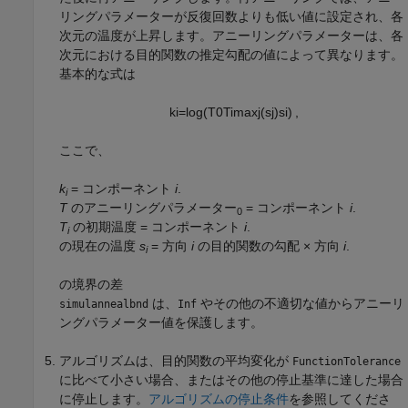
リングパラメーターが反復回数よりも低い値に設定され、各
次元の温度が上昇します。アニーリングパラメーターは、各
次元における目的関数の推定勾配の値によって異なります。
基本的な式は
k
i
=
log
(
T
0
T
i
max
j
(
s
j
)
s
i
)
,
ここで、
k
= コンポーネント
i
.
i
T
のアニーリングパラメーター
= コンポーネント
i
.
0
T
の初期温度 = コンポーネント
i
.
i
の現在の温度
s
= 方向
i
の目的関数の勾配 × 方向
i
.
i
の境界の差
は、
やその他の不適切な値からアニーリ
simulannealbnd
Inf
ングパラメーター値を保護します。
アルゴリズムは、目的関数の平均変化が
FunctionTolerance
に比べて小さい場合、またはその他の停止基準に達した場合
に停止します。
アルゴリズムの停止条件
を参照してくださ