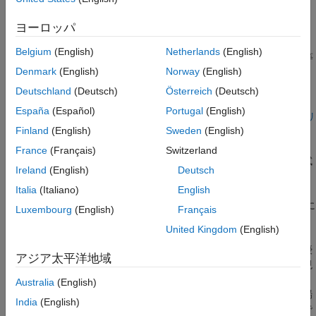
(デフォルト) — ステップの長さは現在
@annealingfast
ヨーロッパ
の温度に等しく、方向は均一にランダムです。
Belgium
(English)
Netherlands
(English)
— ステップの長さは温度の平方根に等
@annealingboltz
Denmark
(English)
Norway
(English)
しく、方向は均一にランダムです。
Deutschland
(Deutsch)
Österreich
(Deutsch)
— カスタムアニーリングアルゴリズム、
。
@myfun
myfun
España
(Español)
Portugal
(English)
カスタム アニーリング関数の構文については、
アルゴリ
Finland
(English)
Sweden
(English)
ズムの設定
を参照してください。
France
(Français)
Switzerland
試行ポイントを生成した後、アルゴリズムは必要に応じて試
Ireland
(English)
Deutsch
行ポイントを境界内に収まるようにシフトします。アルゴリ
Italia
(Italiano)
English
ズムは、試行ポイントの各実行不可能なコンポーネントを、
違反した境界と前回の反復での (実行可能な) 値の間で均一に
Luxembourg
(English)
Français
ランダムに選択された値にシフトします。
United Kingdom
(English)
アルゴリズムは、新しいポイントが現在のポイントよりも優
アジア太平洋地域
れているか劣っているかを判断します。新しいポイントが現
在のポイントよりも優れている場合は、それが次のポイント
Australia
(English)
になります。新しいポイントが現在のポイントよりも悪い場
India
(English)
合でも、アルゴリズムはそれを次のポイントにすることがで