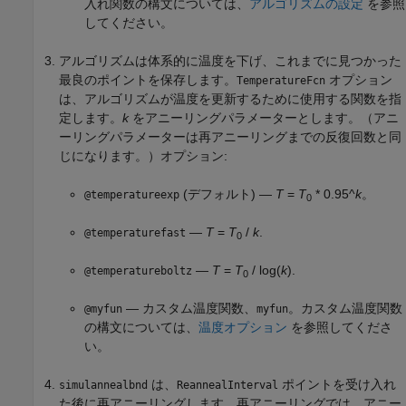
入れ関数の構文については、
アルゴリズムの設定
を参照
してください。
アルゴリズムは体系的に温度を下げ、これまでに見つかった
最良のポイントを保存します。
オプション
TemperatureFcn
は、アルゴリズムが温度を更新するために使用する関数を指
定します。
k
をアニーリングパラメーターとします。（アニ
ーリングパラメーターは再アニーリングまでの反復回数と同
じになります。）オプション:
(デフォルト) —
T
=
T
* 0.95^
k
。
@temperatureexp
0
—
T
=
T
/
k
.
@temperaturefast
0
—
T
=
T
/ log(
k
)
.
@temperatureboltz
0
— カスタム温度関数、
。カスタム温度関数
@myfun
myfun
の構文については、
温度オプション
を参照してくださ
い。
は、
ポイントを受け入れ
simulannealbnd
ReannealInterval
た後に再アニーリングします。再アニーリングでは、アニー