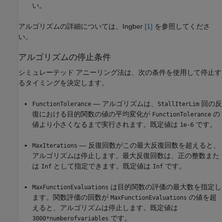
い。
アルゴリズムの詳細については、Ingber
[1]
を参照してくださ
い。
アルゴリズムの停止条件
シミュレーテッド アニーリング法は、次の条件を使用して停止す
るタイミングを決定します。
— アルゴリズムは、
回の反
FunctionTolerance
StallIterLim
復における目的関数の値の平均変化が
の
FunctionTolerance
値より小さくなるまで実行されます。既定値は
です。
1e-6
— 反復回数がこの最大反復回数を超えると、
MaxIterations
アルゴリズムは停止します。最大反復回数は、正の整数また
は
として指定できます。既定値は
です。
Inf
Inf
は目的関数の評価の最大数を指定し
MaxFunctionEvaluations
ます。関数評価の回数が
の値を超
MaxFunctionEvaluations
えると、アルゴリズムは停止します。既定値は
です。
3000*numberofvariables