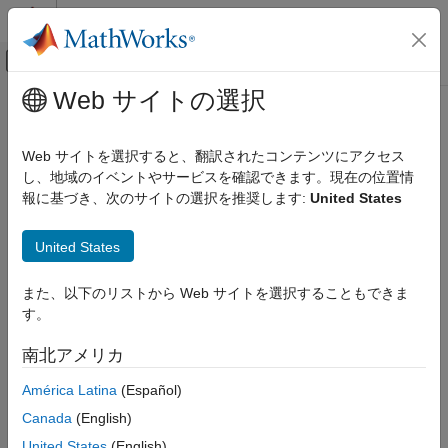
コンテンツへスキップ
MATLAB ヘルプ センター
オフキャンバス ナビゲーション メ
メインコンテンツ
Web サイトの選択
ドキュメンテーションのホーム
xyzquat
レーダー
Web サイトを選択すると、翻訳されたコンテンツにアクセス
ロボティクスおよび自律システム
変換または回転をコンパクトな 3 次元姿勢表現に変換する
し、地域のイベントやサービスを確認できます。現在の位置情
R2023b 以降
報に基づき、次のサイトの選択を推奨します:
United States
Sensor Fusion and Tracking Toolbox
ページ内をすべて折りたたむ
方向、位置、および座標系
United States
構文
xyzquat
また、以下のリストから Web サイトを選択することもできま
項目一覧
pose = xyzquat(transformation)
す。
構文
pose = xyzquat(rotation)
説明
説明
南北アメリカ
例
は、変換
をコ
= xyzquat(
)
transformation
pose
transformation
América Latina
(Español)
入力引数
ンパクトな 3 次元姿勢表現
に変換します。
pose
出力引数
Canada
(English)
バージョン履歴
例
United States
(English)