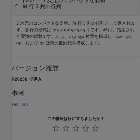
— 3 次元のコンパクトな姿勢
pose
M
行 3 列の行列
3 次元のコンパクトな姿勢。
M
行 3 列の行列として返されま
す。各行の形式は [
x
y
z
qw
qx
qy
qz
] です。
M
は、指定され
た変換の総数です。
x
、
y
、
z
は xyz 位置を構成し、
qw
、
qx
、
qy
、および
qz
は四元数回転を構成します。
バージョン履歴
R2023b で導入
参考
|
se3
so3
この情報は役に立ちましたか？