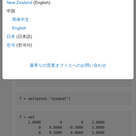
New Zealand
(English)
"xyz"
位置を
とし、四元数で定義された回転を使用
[2 3 1]
中国
して SE(3) 変換を作成します。関数
を使用して四
eul2quat
简体中文
元数を作成します。
English
trvec = [2 3 1];

日本
(日本語)
quat1 = [0.9659 0.2588 0 0];

한국
(한국어)
pose1 = [trvec quat1]
pose1 = 
1×7
最寄りの営業オフィスへのお問い合わせ
    2.0000    3.0000    1.0000    0.9659    0.2588     
T = se3(pose1,
"xyzquat"
)
T = 
se3
    1.0000         0         0    2.0000

         0    0.8660   -0.5000    3.0000

         0    0.5000    0.8660    1.0000
