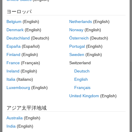
参考
は、回転
を、並進なしのコ
= xyzquat(
)
rotation
ヨーロッパ
pose
rotation
ンパクトな 3 次元姿勢表現
に変換します。
pose
Belgium
(English)
Netherlands
(English)
例
Denmark
(English)
Norway
(English)
Deutschland
(Deutsch)
Österreich
(Deutsch)
例
España
(Español)
Portugal
(English)
すべて折りたたむ
Finland
(English)
Sweden
(English)
France
(Français)
Switzerland
SE(3) 変換の 3 次元のコンパクトな姿勢への変
Ireland
(English)
Deutsch
換
Italia
(Italiano)
English
Luxembourg
(English)
Français
この例では次を使用します。
United Kingdom
(English)
ROS Toolbox
ROS Toolbox
アジア太平洋地域
Robotics System Toolbox
Robotics System Toolbox
Sensor Fusion and Tracking Toolbox
Sensor Fusion and
Australia
(English)
Tracking Toolbox
India
(English)