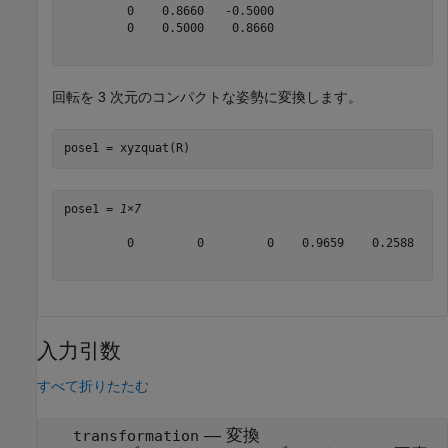
         0    0.8660   -0.5000

         0    0.5000    0.8660

回転を 3 次元のコンパクトな姿勢に変換します。
pose1 = xyzquat(R)
pose1 = 
1×7
         0         0         0    0.9659    0.2588     
入力引数
すべて折りたたむ
—
変換
transformation