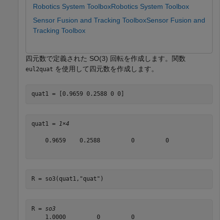
Robotics System Toolbox
Robotics System Toolbox
Sensor Fusion and Tracking Toolbox
Sensor Fusion and
Tracking Toolbox
四元数で定義された SO(3) 回転を作成します。関数
を使用して四元数を作成します。
eul2quat
quat1 = [0.9659 0.2588 0 0]
quat1 = 
1×4
    0.9659    0.2588         0         0

R = so3(quat1,
"quat"
)
R = 
so3
    1.0000         0         0
