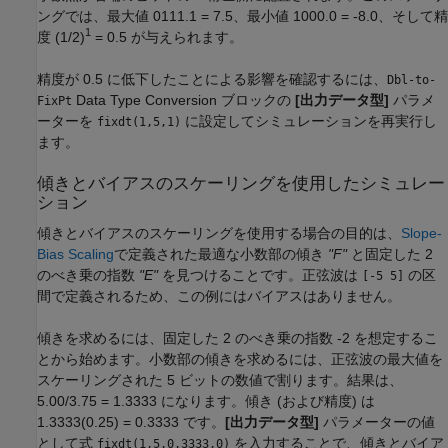
ングでは、最大値 0111.1 = 7.5、最小値 1000.0 = -8.0、そして精
1
度 (1/2)
= 0.5 が与えられます。
精度が 0.5 に低下したことによる影響を確認するには、
Dbl-to-
Data Type Conversion
ブロックの
[出力データ型]
パラメ
FixPt
ーターを
に設定してシミュレーションを再実行し
fixdt(1,5,1)
ます。
傾きとバイアスのスケーリングを使用したシミュレー
ション
傾きとバイアスのスケーリングを使用する場合の目的は、
Slope-
Bias Scaling
で定義された最適な小数部の傾き
"F"
と固定した 2
のべき乗の指数
"E"
を見つけることです。正弦波は
の区
[-5 5]
間で定義されるため、この例にはバイアスはありません。
傾きを求めるには、固定した 2 のべき乗の指数 -2 を想定するこ
とから始めます。小数部の傾きを求めるには、正弦波の最大値を
スケーリングされた 5 ビットの数値で割ります。結果は、
5.00/3.75 = 1.3333 になります。傾き (および精度) は
1.3333(0.25) = 0.3333 です。
[出力データ型]
パラメーターの値
として式
を入力することで、傾きとバイア
fixdt(1,5,0.3333,0)