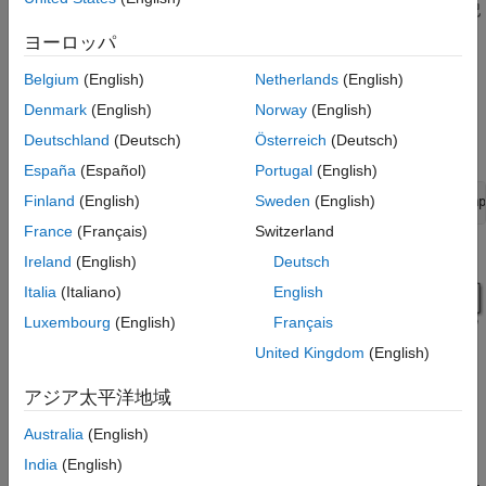
シミュレーションの最小値と最大値のワークスペースへの記
ミュレーション
録
参考
ヨーロッパ
オーバーフローの処理
Belgium
(English)
Netherlands
(English)
Denmark
(English)
Norway
(English)
®
モデルを開くには、MATLAB
コマンド ラインで次を入力しま
Deutschland
(Deutsch)
Österreich
(Deutsch)
す。
España
(Español)
Portugal
(English)
Finland
(English)
Sweden
(English)
openExample(
'fixedpoint/DoubleToFixedPointConversionExamp
France
(Français)
Switzerland
Ireland
(English)
Deutsch
Italia
(Italiano)
English
Luxembourg
(English)
Français
United Kingdom
(English)
この例では、
Signal Generator
ブロックを
の区間で振幅
[-5 5]
が定義された正弦波信号を出力するように設定します。
Signal
アジア太平洋地域
Generator
ブロックは常に倍精度数を出力します。
Australia
(English)
Data Type Conversion
ブロックは、
Signal
India
(English)
Dbl-to-FixPt
Generator
ブロックからの倍精度数を Fixed-Point Designer デー