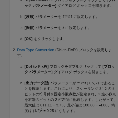
Signal Generator
ブロックをダブルクリックして
[ブロ
ック パラメーター]
ダイアログ ボックスを開きます。
[波形]
パラメーターを
に設定します。
[正弦]
[振幅]
パラメーターを
に設定します。
5
[OK]
をクリックします。
Data Type Conversion
(Dbl-to-FixPt) ブロックを設定しま
す。
[Dbl-to-FixPt]
ブロックをダブルクリックして
[ブロッ
ク パラメーター]
ダイアログ ボックスを開きます。
[出力データ型]
パラメーターが
であるこ
fixdt(1,5,2)
とを確認します。これにより、スケーリング
の 5
2^-2
ビットの符号付き固定小数点数が指定され、2 進小数点
を右端のビットの 2 桁左側に配置します。したがって、
最大値は 011.11 = 3.75、最小値は 100.00 = -4.00、精
2
度は (1/2)
= 0.25 になります。