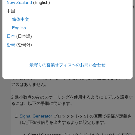
New Zealand
(English)
タ型の 1 つに変換します。簡単にするために、この例では出力信
中国
号のサイズは 5 ビットです。
简体中文
Data Type Conversion
ブロックは、Fixed-Point
FixPt-to-Dbl
English
®
Designer データ型の 1 つを Simulink
データ型に変換します。
日本
(日本語)
この例では、倍精度数が出力されます。
한국
(한국어)
2 進小数点のみのスケーリングを使用したシミュレー
ション
最寄りの営業オフィスへのお問い合わせ
2 進小数点のみのスケーリングを使用する場合の目的は、
Binary-
Point Scaling
で定義されている固定小数点の指数を求めることで
す。このスケーリング モードでは、傾き調整係数は 1 で、バイ
アスはありません。
2 進小数点のみのスケーリングを使用するようにモデルを設定す
るには、以下の手順に従います。
Signal Generator
ブロックを
の区間で振幅が定義さ
[-5 5]
れた正弦波信号を出力するように設定します。