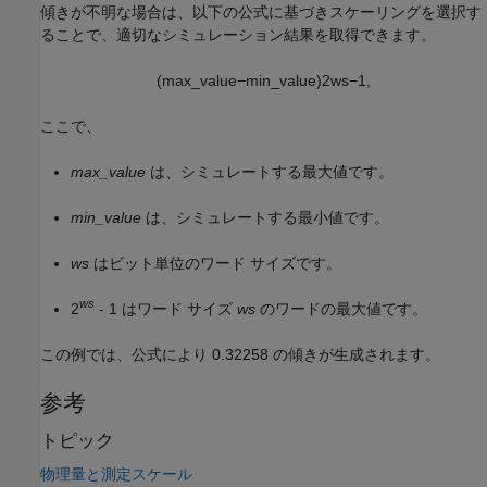
傾きが不明な場合は、以下の公式に基づきスケーリングを選択す
ることで、適切なシミュレーション結果を取得できます。
(
m
a
x
_
v
a
l
u
e
−
m
i
n
_
v
a
l
u
e
)
2
w
s
−
1
,
ここで、
max_value
は、シミュレートする最大値です。
min_value
は、シミュレートする最小値です。
ws
はビット単位のワード サイズです。
ws
2
- 1 はワード サイズ
ws
のワードの最大値です。
この例では、公式により 0.32258 の傾きが生成されます。
参考
トピック
物理量と測定スケール