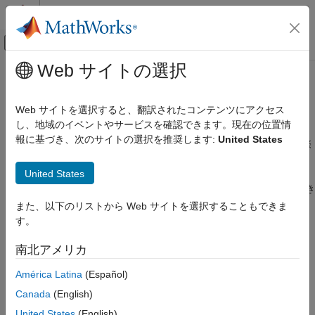
コンテンツへスキップ
MATLAB ヘルプ センター
オフキャンバス ナビゲーション メ
メインコンテンツ
Web サイトの選択
ドキュメンテーションのホーム
double から固定小数点へのキャス
コード生成
ト
Web サイトを選択すると、翻訳されたコンテンツにアクセス
FPGA、ASIC、および SoC 開発
し、地域のイベントやサービスを確認できます。現在の位置情
報に基づき、次のサイトの選択を推奨します:
United States
Fixed-Point Designer
この例では、一般化固定小数点データ型を使用して連続した実際
の double 信号をシミュレートする方法を示します。モデル
固定小数点と浮動小数点の基礎
United States
を使用して、以下を含む Fixed-Point
fxpdemo_dbl2fix
データ型の変換とキャスト
Designer™ ソフトウェアの多くの重要な機能を調べることができ
ます。
Fixed-Point Designer
また、以下のリストから Web サイトを選択することもできま
Fixed-Point Designer 入門
す。
データ型
double から固定小数点へのキャスト
南北アメリカ
スケーリング
項目一覧
América Latina
(Español)
2 進小数点のみのスケーリングを使用したシ
丸め
Canada
(English)
ミュレーション
傾きとバイアスのスケーリングを使用したシ
United States
(English)