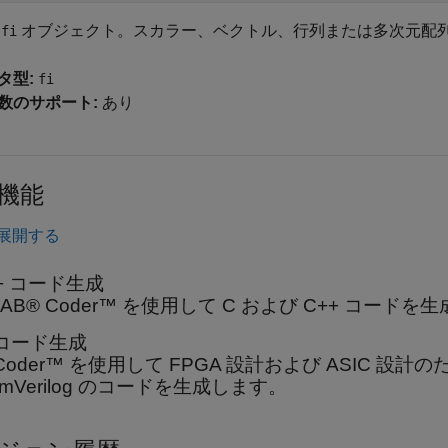
力
オブジェクト。スカラー、ベクトル、行列または多次元配
fi
タ型:
fi
数のサポート:
あり
機能
展開する
++ コード生成
LAB® Coder™ を使用して C および C++ コード
 コード生成
 Coder™ を使用して FPGA 設計および ASIC 設計のた
temVerilog のコードを生成します。