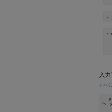
c 
c 
  
入力
すべて
a