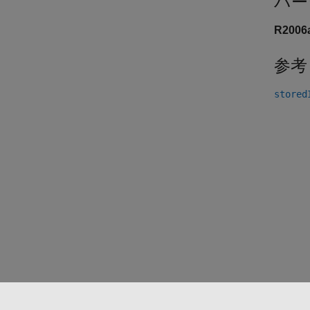
バー
R200
参考
stored