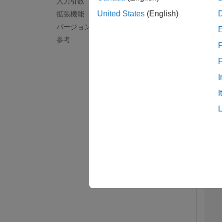
入力引数
United States
(English)
拡張機能
例
バージョン履歴
参考
すべて
F
f
I
I
a 
a =
  
  
  
  