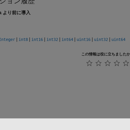
ジョン履歴
6a より前に導入
|
|
|
|
|
|
|
Integer
int8
int16
int32
int64
uint16
uint32
uint64
この情報は役に立ちました