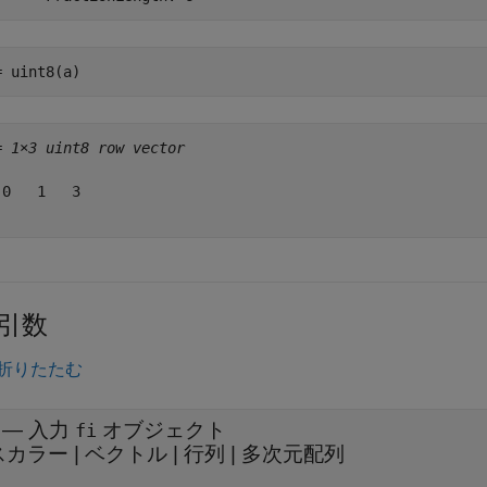
= uint8(a)
= 
1×3 uint8 row vector
 0   1   3

引数
折りたたむ
—
入力
オブジェクト
fi
スカラー
|
ベクトル
|
行列
|
多次元配列