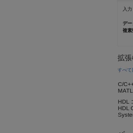
入
デー
複素
拡張
すべて
C/C
MAT
HDL
HDL
Sys