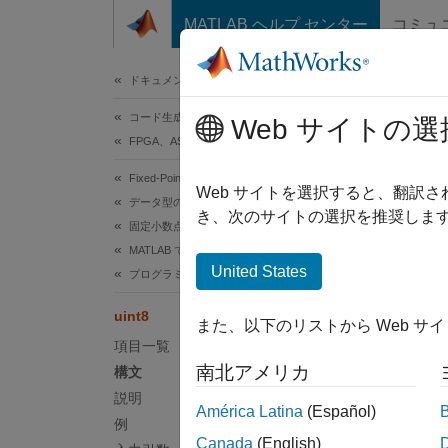
コンテンツへスキップ
MATLAB ヘルプ センター
コミュ
ドキュメ
ドキュメンテーションのホーム
コード生成
uint
Web サイトの選
FPGA、ASIC、および SoC 開発
Fixed-Point Designer
8 ビ
Web サイトを選択すると、翻訳
データ型の調査
き、次のサイトの選択を推奨します
固定小数点の指定
ページ
MATLAB での固定小数点の指定
構文
United States
プログラミングとデータ型のための関数
c = ui
uint8
また、以下のリストから Web サ
説明
項目一覧
南北アメリカ
構文
= uin
c
説明
まらな
América Latina
(Español)
例
Canada
(English)
例