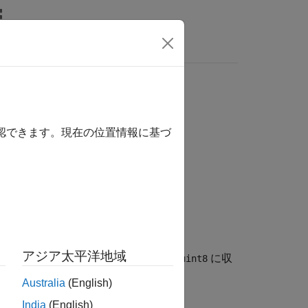
MATLAB Answers
確認できます。現在の位置情報に基づ
アジア太平洋地域
込み
の値を返します。データが
に収
uint8
uint8
ます。
Australia
(English)
India
(English)