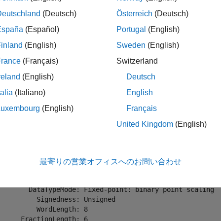
Deutschland
(Deutsch)
Österreich
(Deutsch)
España
(Español)
Portugal
(English)
折りたたむ
inland
(English)
Sweden
(English)
France
(Français)
Switzerland
オブジェクトの
の値の確認
i
uint8
reland
(English)
Deutsch
talia
(Italiano)
English
Luxembourg
(English)
Français
United Kingdom
(English)
= fi([-pi 0.5 pi],0,8)
 

最寄りの営業オフィスへのお問い合わせ
       0    0.5000    3.1406

        DataTypeMode: Fixed-point: binary point scaling

          Signedness: Unsigned

          WordLength: 8
