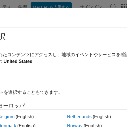
ニティ
学習
サインイン
MATLAB を入手する
ンテーション
例
関数
ブロック
アプリ
ビデオ
8
択
ットの符号なしの整数への
オブジェクトの変換
fi
されたコンテンツにアクセスし、地域のイベントやサービスを
:
United States
内をすべて折りたたむ
nt8(a)
イトを選択することもできます。
ヨーロッパ
は、
オブジェクト
の実際値に基づいて、その組み
t8(
)
fi
a
a
い場合、データが警告なしで最も近い整数に丸められて飽和し
Belgium
(English)
Netherlands
(English)
Denmark
(English)
Norway
(English)