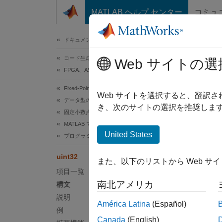
コンテンツへスキップ
MATLAB ヘルプ センター
コミュ
ドキュメ
ドキュメンテーションのホーム
コード生成
uint
Web サイトの選
FPGA、ASIC、および SoC 開発
Fixed-Point Designer
オブ
fi
Web サイトを選択すると、翻訳
データ型の調査
き、次のサイトの選択を推奨します
固定小数点の指定
構文
MATLAB での固定小数点の指定
United States
プログラミングとデータ型のための関数
c = ui
uint32
また、以下のリストから Web サ
説明
項目一覧
南北アメリカ
構文
c = ui
説明
ータは
América Latina
(Español)
例
Canada
(English)