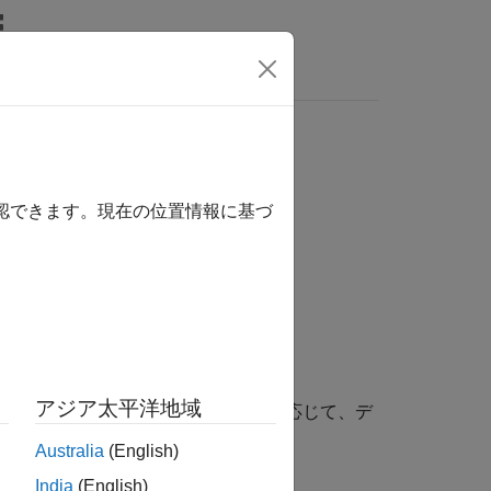
MATLAB Answers
確認できます。現在の位置情報に基づ
アジア太平洋地域
込み
の値を返します。必要に応じて、デ
uint32
Australia
(English)
India
(English)