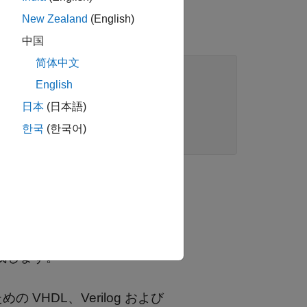
New Zealand
(English)
中国
简体中文
English
日本
(日本語)
한국
(한국어)
を生成します。
めの VHDL、Verilog および