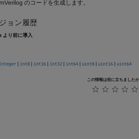
temVerilog のコードを生成します。
ジョン履歴
6a より前に導入
|
|
|
|
|
|
|
Integer
int8
int16
int32
int64
uint8
uint16
uint64
この情報は役に立ちました