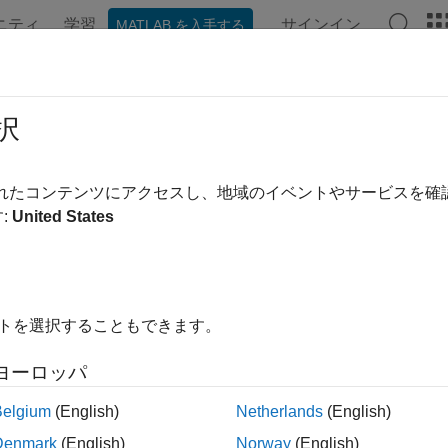
ニティ
学習
サインイン
MATLAB を入手する
ンテーション
例
関数
ブロック
アプリ
ビデオ
32
択
ジェクトの組み込み
での格納整数値
uint32
されたコンテンツにアクセスし、地域のイベントやサービスを
:
United States
nt32(a)
イトを選択することもできます。
ヨーロッパ
は、
オブジェクト
の実際値に基づいて、その組み
nt32(a)
fi
a
最も近い整数への丸めと飽和により、
に収められます。
uint32
Belgium
(English)
Netherlands
(English)
Denmark
(English)
Norway
(English)