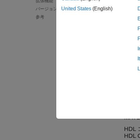
例
拡張機能
United States
(English)
バージョン履歴
以下の
参考
F
a = f
c = u
I
c =

I
   0
拡張
すべて
C/C
MAT
HDL
HDL