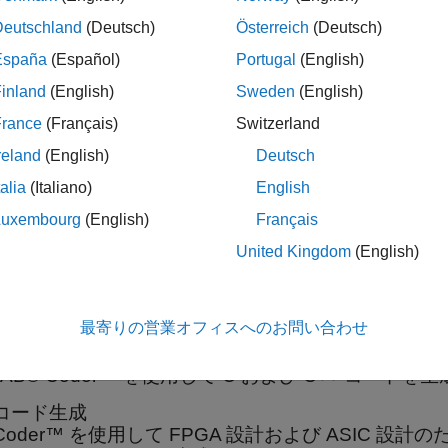
Deutschland
(Deutsch)
Österreich
(Deutsch)
例では、fi オブジェクトの
値を説明します。
uint32
España
(Español)
Portugal
(English)
inland
(English)
Sweden
(English)
i([-pi 0.5 pi],0,32);

int32(a)

France
(Français)
Switzerland
reland
(English)
Deutsch
talia
(Italiano)
English
    1    3
Luxembourg
(English)
Français
United Kingdom
(English)
機能
展開する
最寄りの営業オフィスへのお問い合わせ
++ コード生成
LAB® Coder™ を使用して C および C++ コード
 コード生成
 Coder™ を使用して FPGA 設計および ASIC 設計のた