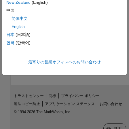
New Zealand
(English)
バージョン履歴
中国
R2006a より前に導入
简体中文
参考
English
日本
(日本語)
|
|
|
|
|
|
|
storedInteger
int8
int16
int32
int64
uint8
uint32
한국
(한국어)
uint64
この情報は役に立ちましたか？
最寄りの営業オフィスへのお問い合わせ
トラストセンター
商標
プライバシー ポリシー
違法コピー防止
アプリケーション ステータス
お問い合わせ
© 1994-2026 The MathWorks, Inc.
Web サイ
日本