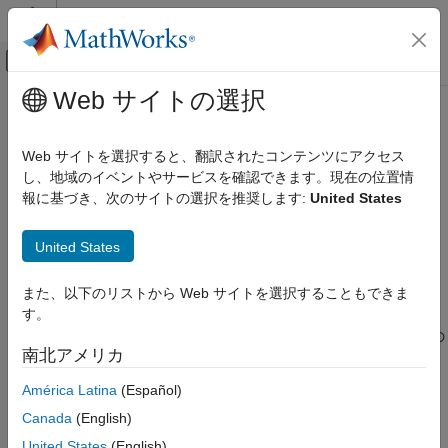
コンテンツへスキップ
MATLAB ヘルプ センター
オフキャンバス ナビゲーション メ
メインコンテンツ
Web サイトの選択
ドキュメンテーションのホーム
uint16
コード生成
Web サイトを選択すると、翻訳されたコンテンツにアクセス
FPGA、ASIC、および SoC 開発
16 ビットの符号なしの整数への
オブジェクトの変換
し、地域のイベントやサービスを確認できます。現在の位置情
fi
報に基づき、次のサイトの選択を推奨します:
United States
Fixed-Point Designer
構文
データ型の調査
United States
固定小数点の指定
c = uint16(a)
MATLAB での固定小数点の指定
また、以下のリストから Web サイトを選択することもできま
説明
プログラミングとデータ型のための関数
す。
は、
オブジェクト
の実際値に基づいて、その
c = uint16(a)
fi
a
uint16
南北アメリカ
組み込み
の値を返します。必要に応じて、データは最も
uint16
項目一覧
近い整数への丸めと飽和により、
に収められます。
uint16
América Latina
(Español)
構文
説明
Canada
(English)
例
例
United States
(English)