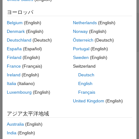
以下の例では、fi オブジェクトの
値を説明します。
uint16
拡張機能
ヨーロッパ
バージョン履歴
a = fi([-pi 0.5 pi],0,16);

参考
Belgium
(English)
Netherlands
(English)
c = uint16(a)

Denmark
(English)
Norway
(English)
c =

Deutschland
(Deutsch)
Österreich
(Deutsch)
   0    1    3
España
(Español)
Portugal
(English)
Finland
(English)
Sweden
(English)
拡張機能
France
(Français)
Switzerland
すべて展開する
Ireland
(English)
Deutsch
Italia
(Italiano)
English
C/C++ コード生成
MATLAB® Coder™ を使用して C および C++ コード
Luxembourg
(English)
Français
を生成します。
United Kingdom
(English)
HDL コード生成
アジア太平洋地域
HDL Coder™ を使用して FPGA 設計および ASIC 設
計のための VHDL、Verilog および SystemVerilog の
Australia
(English)
コードを生成します。
India
(English)