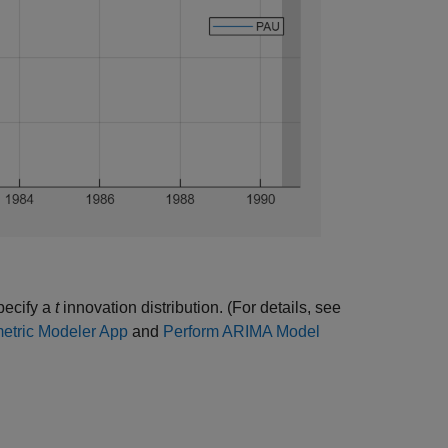
pecify a
t
innovation distribution. (For details, see
etric Modeler App
and
Perform ARIMA Model