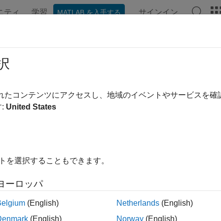
ニティ
学習
サインイン
MATLAB を入手する
ation
Examples
Functions
Apps
Videos
Answer
cify
t
Innovation Distribution Using
択
xample shows how to specify a
t
innovation distribution for an 
されたコンテンツにアクセスし、地域のイベントやサービスを
e example also shows how to fit the model to data. The data set
:
United States
s the log quarterly Australian Consumer Price Index (CPI) mea
t Data into Econometric Modeler
イトを選択することもできます。
command line, load the
data set.
Data_JAustralian.mat
ヨーロッパ
 
Data_JAustralian
Belgium
(English)
Netherlands
(English)
Denmark
(English)
Norway
(English)