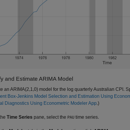
fy and Estimate ARIMA Model
e an ARIMA(2,1,0) model for the log quarterly Australian CPI. S
ent Box-Jenkins Model Selection and Estimation Using Econom
al Diagnostics Using Econometric Modeler App
.)
 the
Time Series
pane, select the
time series.
PAU