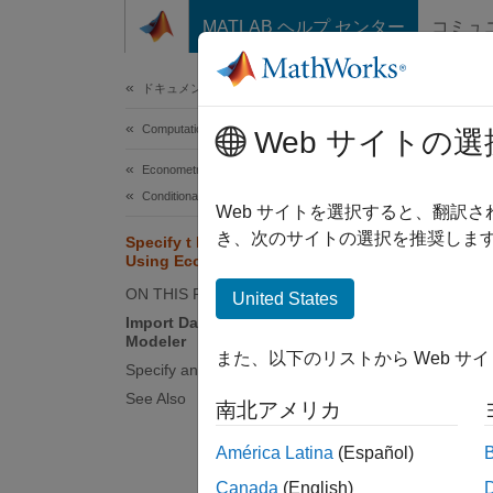
コンテンツへスキップ
MATLAB ヘルプ センター
コミュ
Document
ドキュメンテーションのホーム
Computational Finance
Spe
Web サイトの選
Econometrics Toolbox
Conditional Mean Models
This e
Web サイトを選択すると、翻訳
app. Th
き、次のサイトの選択を推奨します
Specify t Innovation Distribution
Using Econometric Modeler App
contain
series.
ON THIS PAGE
United States
Import Data into Econometric
Impor
Modeler
また、以下のリストから Web サ
Specify and Estimate ARIMA Model
At the 
See Also
南北アメリカ
load
América Latina
(Español)
Canada
(English)