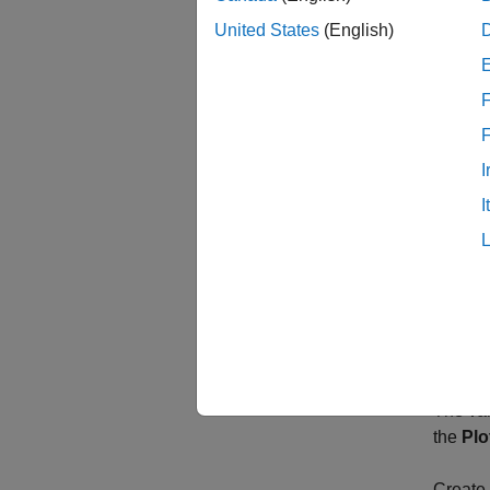
At the
United States
(English)
econ
F
Alterna
I
Import
I
On
In
Cl
The var
the
Plo
Create 