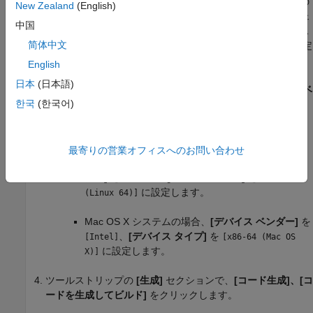
を指定します。これらの設定は、ターゲット接続構成の
New Zealand
(English)
ファイルにあるターゲット ハードウェ
rtwTargetInfo.m
中国
ア設定と一致していなければなりません。ホストベース
简体中文
の PIL の場合は、ホスト コンピューターと一致する設定
を選択します。以下に例を示します。
English
日本
(日本語)
®
Windows
64 ビット システムの場合、
[デバイス ベ
한국
(한국어)
ンダー]
を
、
[デバイス タイプ]
を
[Intel]
[x86-64
に設定します。さらに、
[long long
(Windows64)]
を有効にする]
を
に設定します。
[はい]
最寄りの営業オフィスへのお問い合わせ
®
Linux
64 ビット システムの場合、
[デバイス ベン
ダー]
を
、
[デバイス タイプ]
を
[Intel]
[x86-64
に設定します。
(Linux 64)]
Mac OS X
システムの場合、
[デバイス ベンダー]
を
、
[デバイス タイプ]
を
[Intel]
[x86-64 (Mac OS
に設定します。
X)]
ツールストリップの
[生成]
セクションで、
[コード生成]、[コ
ードを生成してビルド]
をクリックします。