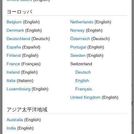
イコンをクリックします。アプリで、[MATLAB Coder プロ
ジェクトの作成] ダイアログ ボックスが開きます。
ヨーロッパ
プロジェクトを開くために、
[開く]
をクリックして、
Belgium
(English)
Netherlands
(English)
MATLAB Coder
プロジェクト ファイルが格納されているフ
Denmark
(English)
Norway
(English)
ォルダーに移動し、ファイルを選択します。たとえば、
Deutschland
(Deutsch)
Österreich
(Deutsch)
です。
kalman_filter01.coderprj
España
(Español)
Portugal
(English)
ツールストリップの
[MATLAB Coder]
タブの
[準備]
セクシ
Finland
(English)
Sweden
(English)
ョンで、以下を行います。
France
(Français)
Switzerland
[言語]
を指定します。
Ireland
(English)
Deutsch
Italia
(Italiano)
English
[出力タイプ]
を
[スタティック ライブラリ (.lib)]
または
Luxembourg
(English)
Français
[ダイナミック ライブラリ (.dll)]
に設定します。
United Kingdom
(English)
[設定]、[ハードウェア]
のリストで
[なし - 以下のデバイ
アジア太平洋地域
スを選択]
を選択します。
Australia
(English)
[設定]、[すべての設定を表示]
を開きます。
[ハードウェ
India
(English)
ア]
ペインで
[デバイス ベンダー]
と
[デバイス タイプ]