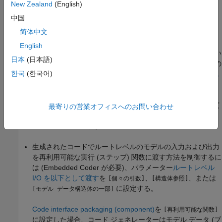
ッダー ファイルにエクスポートする。
New Zealand
(English)
中国
以下のモデル コンフィギュレーション パラメーターを設定し
简体中文
て、追加の診断およびコード生成制御を適用します。
English
モデルがマルチインスタンス コードの要件を満たしていない
日本
(日本語)
場合にコード ジェネレーターに表示される診断メッセージの
한국
(한국어)
重大度のレベルを選択するには、パラメーター
マルチインス
タンス コードのエラーの診断
を
、
、または
[なし]
[警告]
[エ
に設定する。モデルがマルチインスタンス コードの生
ラー]
成に対する要件に違反した場合に、表示される診断の重大度
最寄りの営業オフィスへのお問い合わせ
レベルを変更する必要がある場合を除き、パラメーターを
に設定します。
[エラー]
生成されたコードでルートレベルのモデルの入力および出力
を再利用可能な実行 (ステップ) 関数に渡す方法を制御するに
は (Embedded Coder が必要)、パラメーター
ルートレベル
I/O を以下として渡す
を
、
、または
[個々の引数]
[構造体参照]
に設定する。
[モデル データ構造体の一部]
Code interface packaging (component)
を
[再利用可能な関数]
に設定した場合、コード ジェネレーターはモデル データ (ブ