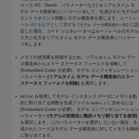
ロック I/O、Dwork、パラメーターなど) をリアルタイム モ
デル データ構造体にパッケージ化して、生成されたモデルの
エントリポイント関数にモデル構造体を渡します。
ルートレ
ベル I/O を以下として渡す
を
に設
[モデル データ構造体の一部]
定した場合、コード ジェネレーターはルートレベルのモデル
入力と出力をリアルタイム モデル データ構造体にパッケー
ジ化します。
メモリの使用量を削減するため、リアルタイム モデル デー
タ構造体からエラー ステータス フィールドを省略して
(Embedded Coder が必要)、モデル コンフィギュレーション
パラメーター
[リアルタイム モデル データ構造体のエラー
ステータス フィールドを削除]
を選択します。
を使用してモデル インスタンス データにメモリを動
malloc
的に割り当てる関数を生成ファイル
に含めるには
.c
model
(Embedded Coder が必要)、モデル コンフィギュレーション
パラメーター
[モデルの初期化に動的メモリ割り当てを使用]
を選択します。このパラメーターを選択していない場合、生
成されたコードはモデル データ構造体に対してメモリを静的
に割り当てます。