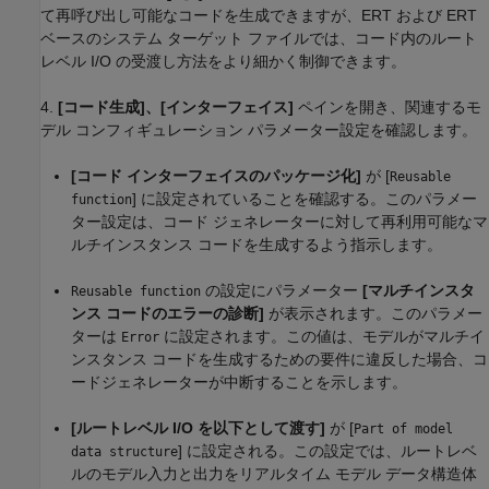
て再呼び出し可能なコードを生成できますが、ERT および ERT
ベースのシステム ターゲット ファイルでは、コード内のルート
レベル I/O の受渡し方法をより細かく制御できます。
4.
[コード生成]、[インターフェイス]
ペインを開き、関連するモ
デル コンフィギュレーション パラメーター設定を確認します。
[コード インターフェイスのパッケージ化]
が [
Reusable
] に設定されていることを確認する。このパラメー
function
ター設定は、コード ジェネレーターに対して再利用可能なマ
ルチインスタンス コードを生成するよう指示します。
の設定にパラメーター
[マルチインスタ
Reusable function
ンス コードのエラーの診断]
が表示されます。このパラメー
ターは
に設定されます。この値は、モデルがマルチイ
Error
ンスタンス コードを生成するための要件に違反した場合、コ
ードジェネレーターが中断することを示します。
[ルートレベル I/O を以下として渡す]
が [
Part of model
] に設定される。この設定では、ルートレベ
data structure
ルのモデル入力と出力をリアルタイム モデル データ構造体