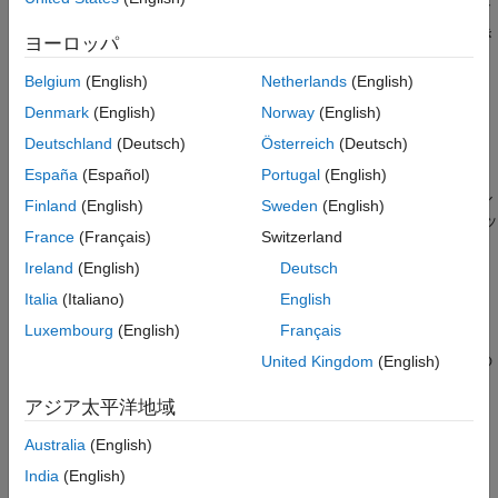
®
設定します。Embedded Coder
コードを使用して、C++ コード
を生成している場合は、パラメーターを
に設定でき
[C++ クラス]
ヨーロッパ
ます。
Belgium
(English)
Netherlands
(English)
[コード インターフェイスのパッケージ化]
が
[再利用可能な関数]
Denmark
(English)
Norway
(English)
に設定されている場合、コード ジェネレーターは以下を行いま
Deutschland
(Deutsch)
Österreich
(Deutsch)
す。
España
(Español)
Portugal
(English)
ブロック I/O、DWork ベクトル、パラメーターなどのモデル
Finland
(English)
Sweden
(English)
データをリアルタイム モデル データ構造体 (
) にパッ
rtModel
France
(Français)
Switzerland
ケージ化する。
Ireland
(English)
Deutsch
リアルタイム モデル データ構造体を入力引数として、生成
Italia
(Italiano)
English
されたモデルのエントリポイント関数に参照渡しする。
Luxembourg
(English)
Français
ルートレベルの入力引数と出力引数を、生成されたモデルの
United Kingdom
(English)
エントリポイント関数に個々の引数として渡す。
アジア太平洋地域
モデル データ構造体にメモリを静的に割り当てる。
Australia
(English)
India
(English)
リアルタイム モデル データ構造体を生成された
ヘ
.h
model