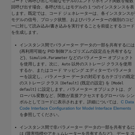
コードで再呼び出し可能なモデルのエントリポイント関数を複数
回呼び出す場合、各呼び出しはモデルの 1 つのインスタンスを表
します。既定では、コード ジェネレーターは、各インスタンスが
モデルの信号、ブロック状態、およびパラメーターの個別のコピ
ーに対して読み込み/書き込みを実行することを前提とするコード
を生成します。
インスタンス間でパラメーター データの一部を共有するには
(再利用可能な PID 制御アルゴリズムの設定点を共有するな
ど)、
などのパラメーター オブジェクト
Simulink.Parameter
を使用します。次に、
以外のストレージ クラスを使用
Auto
するか、またはコード マッピング エディターでパラメータ
ーを設定し、パラメーター データの対応するカテゴリの既定
のストレージ クラス
(既定の設定) を
[Default]
[Model
に設定します。パラメーター オブジェクトは、グ
default]
ローバル変数など、関数が直接アクセスするグローバル シン
ボルとしてコードに表示されます。詳細については、
C Data
Code Interface Configuration for Model Interface Elements
を参照してください。
インスタンス間で非パラメーター データの一部を共有するに
は (障害指標やアキュムレーターを共有するなど)、データ ス