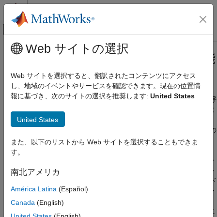
コンテンツへスキップ
MATLAB ヘルプ センター
オフキャンバス ナビゲーション メ
メインコンテンツ
Web サイトの選択
ドキュメンテーションのホーム
最上位モデルからの再呼び出し可能
コード生成
なコードの生成
Web サイトを選択すると、翻訳されたコンテンツにアクセス
し、地域のイベントやサービスを確認できます。現在の位置情
Embedded Coder
報に基づき、次のサイトの選択を推奨します:
United States
アーキテクチャとコンポーネントの設計
既定では、コード ジェネレーターは、最上位モデルに対して再呼
び出し可能でないコードを生成します。エントリポイント関数に
Simulink モデリング コンポーネント
United States
は void-void インターフェイスがあります。コードは、共有メモ
モデルのコンポジションと再利用
リ内にあるグローバル データ構造体へのアクセスを共有して他の
コードとやりとりします。
最上位モデルからの再呼び出し可能なコード
また、以下のリストから Web サイトを選択することもできま
の生成
す。
再利用によってメリットがあり、コードの使用またはインスタン
項目一覧
スごとに独自で固有なデータを維持する必要のあるアプリケーシ
南北アメリカ
再呼び出し可能なマルチインスタンス コー
ョンの場合は、コード ジェネレーターで再呼び出し可能なコード
ドの生成
América Latina
(Español)
が生成されるようにモデルを設定します。再呼び出し可能なコー
インスタンス間でのデータの共有
ドを生成するには、モデル コンフィギュレーション パラメータ
Canada
(English)
参考
ー
Code interface packaging (component)
を
に
[再利用可能な関数]
United States
(English)