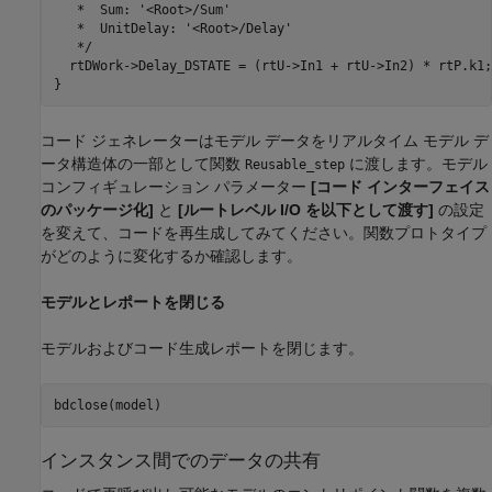
   *  Sum: '<Root>/Sum'

   *  UnitDelay: '<Root>/Delay'

   */

  rtDWork->Delay_DSTATE = (rtU->In1 + rtU->In2) * rtP.k1;

コード ジェネレーターはモデル データをリアルタイム モデル デ
ータ構造体の一部として関数
に渡します。モデル
Reusable_step
コンフィギュレーション パラメーター
[コード インターフェイス
のパッケージ化]
と
[ルートレベル I/O を以下として渡す]
の設定
を変えて、コードを再生成してみてください。関数プロトタイプ
がどのように変化するか確認します。
モデルとレポートを閉じる
モデルおよびコード生成レポートを閉じます。
インスタンス間でのデータの共有