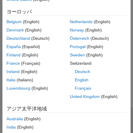
プロセスやツールを試すには、
コード置換ライブラリ開発のクイ
ック スタート - Simulink
を参照してください。
ヨーロッパ
参考
Belgium
(English)
Netherlands
(English)
トピック
Denmark
(English)
Norway
(English)
Deutschland
(Deutsch)
Österreich
(Deutsch)
Code You Can Replace From Simulink Models
España
(Español)
Portugal
(English)
コード置換ライブラリの要件の特定
Finland
(English)
Sweden
(English)
コード置換ライブラリ開発のクイック スタート - Simulink
France
(Français)
Switzerland
コード置換のカスタマイズとは
Ireland
(English)
Deutsch
この情報は役に立ちましたか？
Italia
(Italiano)
English
Luxembourg
(English)
Français
United Kingdom
(English)
アジア太平洋地域
トラストセンター
商標
プライバシー ポリシー
Australia
(English)
違法コピー防止
アプリケーション ステータス
お問い合わせ
India
(English)