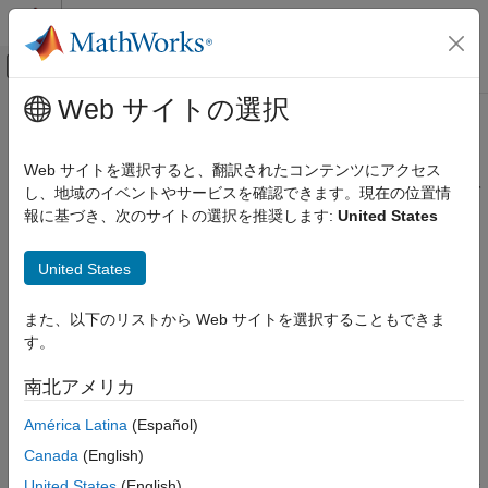
コンテンツへスキップ
MATLAB ヘルプ センター
オフキャンバス ナビゲーション メ
メインコンテンツ
Web サイトの選択
ドキュメンテーションのホーム
コード置換ライブラリの開発
コード生成
Web サイトを選択すると、翻訳されたコンテンツにアクセス
コード置換ライブラリを開発するには、次の手順を必要に応じて
し、地域のイベントやサービスを確認できます。現在の位置情
Embedded Coder
繰り返します。
報に基づき、次のサイトの選択を推奨します:
United States
コードとツールのカスタマイズ
コード置換のカスタマイズ
コード置換ライブラリの要件の特定
United States
ライブラリの開発
Define Code Replacement Library Optimizations
コード置換ライブラリの開発
また、以下のリストから Web サイトを選択することもできま
す。
項目一覧
コード置換ライブラリの登録
参考
南北アメリカ
Verify Code Replacement Library
América Latina
(Español)
コード置換ライブラリの展開
Canada
(English)
United States
(English)