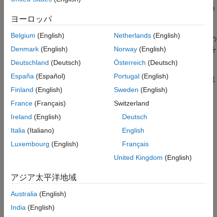
る場合は、コード置換ライブラリの情報をコピーして既存の
登録ファイルに貼り付けます。
ヨーロッパ
Belgium
(English)
Netherlands
(English)
セッションを更新し、ライブラリがコード ジェネレーターの
コンフィギュレーション オプションとして使用できることを
Denmark
(English)
Norway
(English)
確認します。
Deutschland
(Deutsch)
Österreich
(Deutsch)
España
(Español)
Portugal
(English)
コード置換が生成コードで想定どおりに行われることを確認
します。
Finland
(English)
Sweden
(English)
France
(Français)
Switzerland
コード置換ライブラリを使用できることをユーザーに伝えま
Ireland
(English)
Deutsch
す。
Italia
(Italiano)
English
参考
Luxembourg
(English)
Français
United Kingdom
(English)
トピック
生成コードの移動または共有
アジア太平洋地域
コード置換ライブラリの開発
Australia
(English)
コード置換のカスタマイズとは
India
(English)