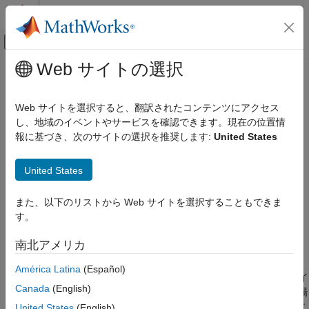
コンテンツへスキップ
MATLAB ヘルプ センター
オフキャンバス ナビゲーション メ
メインコンテンツ
Web サイトの選択
ドキュメンテーションのホーム
コード置換ライブラリの展開
コード生成
Web サイトを選択すると、翻訳されたコンテンツにアクセス
し、地域のイベントやサービスを確認できます。現在の位置情
Embedded Coder
ステップ 5 - 5:
コード置換ライブラリの開発
報に基づき、次のサイトの選択を推奨します:
United States
コードとツールのカスタマイズ
コード置換のカスタマイズ
3
United States
ライブラリの開発
4
コード置換ライブラリの展開
また、以下のリストから Web サイトを選択することもできま
5
す。
項目一覧
参考
南北アメリカ
コード置換ライブラリをパッケージ化して展開します。
América Latina
(Español)
コード置換ライブラリのカスタマイズ ファイルと登録ファイ
Canada
(English)
ルを他のユーザーがアクセス可能な MATLAB® 検索パスの場
所に移動します。その場所に既に別の登録ファイルが存在す
United States
(English)