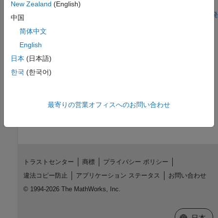
New Zealand
(English)
ステップ 5 - 5:
コード置換ライブラリの開発
中国
简体中文
3
English
4
日本
(日本語)
5
한국
(한국어)
この情報は役に立ちましたか？
最寄りの営業オフィスへのお問い合わせ
トラストセンター
商標
プライバシー ポリシー
違法コピー防止
アプリケーション ステータス
お問い合わせ
© 1994-2026 The MathWorks, Inc.
Web サイ
日本