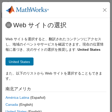
コンテンツへスキップ
MATLAB ヘルプ センター
オフキャンバス ナビゲーション メ
メインコンテンツ
Web サイトの選択
ドキュメンテーションのホーム
deployApplicationPackage
コード生成
Web サイトを選択すると、翻訳されたコンテンツにアクセス
選択したターゲット コンピューターにアプリケーション パッケ
し、地域のイベントやサービスを確認できます。現在の位置情
Embedded Coder
ージを展開する
報に基づき、次のサイトの選択を推奨します:
United States
展開、統合、サポートされているハードウェア
R2022b 以降
Embedded Coder Support Package for Linux
ページ内をすべて折りたたむ
Applications
United States
構文
deployApplicationPackage
また、以下のリストから Web サイトを選択することもできま
項目一覧
す。
[status,applicationId] = deployApplicationPackage(tg,
構文
swPackageName)
南北アメリカ
説明
説明
例
América Latina
(Español)
[
,
] = deployApplicationPackage(
,
status
applicationId
tg
入力引数
Canada
(English)
はアプリケーション パッケージをターゲットに
)
swPackageName
出力引数
展開し、ステータスを返します。
United States
(English)