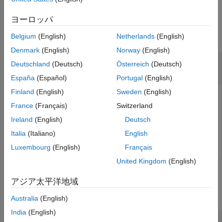
バージョン履歴
参考
例
ヨーロッパ
すべて折りたたむ
Belgium
(English)
Netherlands
(English)
Denmark
(English)
Norway
(English)
ターゲットへのアプリケーション パッケージの
Deutschland
(Deutsch)
Österreich
(Deutsch)
展開
España
(Español)
Portugal
(English)
Finland
(English)
Sweden
(English)
アプリケーション パッケージ
をター
myApplicationPackage
France
(Français)
Switzerland
ゲットに展開します。
Ireland
(English)
Deutsch
tg.deployApplicationPackage(
'myApplicationPackage'
)
Italia
(Italiano)
English
Luxembourg
(English)
Français
United Kingdom
(English)
入力引数
アジア太平洋地域
すべて折りたたむ
Australia
(English)
India
(English)
—
ターゲット コンピューターを表すオブジ
tg