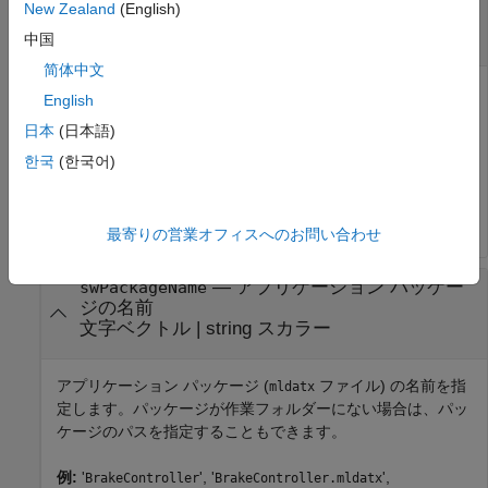
New Zealand
(English)
ェクト
ハンドル
中国
简体中文
ターゲット コンピューターを表すオブジェクトです。この
English
オブジェクトは、Linux ターゲットとの接続の確立や Linux
日本
(日本語)
ターゲットへのアプリケーションの展開、他にもいくつかの
アクションの実行に使用します。
한국
(한국어)
例:
myTargetHandle
最寄りの営業オフィスへのお問い合わせ
—
アプリケーション パッケー
swPackageName
ジの名前
文字ベクトル
|
string スカラー
アプリケーション パッケージ (
ファイル) の名前を指
mldatx
定します。パッケージが作業フォルダーにない場合は、パッ
ケージのパスを指定することもできます。
例:
'
', '
',
BrakeController
BrakeController.mldatx