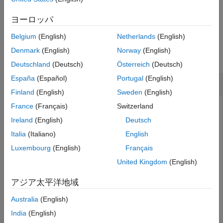
example
ヨーロッパ
Belgium
(English)
Netherlands
(English)
Examples
Denmark
(English)
Norway
(English)
collapse all
Deutschland
(Deutsch)
Österreich
(Deutsch)
España
(Español)
Portugal
(English)
Highlight Critical Path in Model Canvas
Finland
(English)
Sweden
(English)
France
(Français)
Switzerland
Use
to highlight
coder.profile.test.hiliteCriticalPath
the identified critical path in the model canvas
Ireland
(English)
Deutsch
programatically.
Italia
(Italiano)
English
Luxembourg
(English)
Français
Open the
model.
CriticalPathIdentify
United Kingdom
(English)
openExample(
'CriticalPathIdentify'
);

アジア太平洋地域
model = 
"CriticalPathIdentify"
;
Australia
(English)
Identify the critical path by using the
India
(English)
function and store the
coder.profile.test.analyzePath