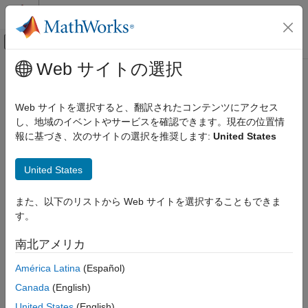
コンテンツへスキップ
MATLAB ヘルプ センター
オフキャンバス ナビゲーション メ
メインコンテンツ
Web サイトの選択
ドキュメンテーションのホーム
coder.profile.test.hiliteCriticalPath
コード生成
Web サイトを選択すると、翻訳されたコンテンツにアクセス
Highlight critical path in model canvas
し、地域のイベントやサービスを確認できます。現在の位置情
Embedded Coder
Since R2024a
報に基づき、次のサイトの選択を推奨します:
United States
Verification, Testing, and Certification
collapse all in page
Code Analysis and Tracing
United States
Syntax
coder.profile.test.hiliteCriticalPath
また、以下のリストから Web サイトを選択することもできま
ON THIS PAGE
coder.profile.test.hiliteCriticalPath =
す。
Syntax
(criticalPathBlocks)
Description
Description
南北アメリカ
Examples
coder.profile.test.hiliteCriticalPath =
América Latina
(Español)
Input Arguments
highlights the critical path identified by
(
)
criticalPathBlocks
Version History
Canada
(English)
in the model canvas. You can
coder.profile.test.analyzePath
See Also
also use Code Profile Analyzer app to highlight the path.
United States
(English)