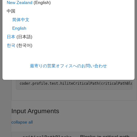
New Zealand
(English)
results in
.
myResults
中国
简体中文
myResults = coder.profile.test.analyzePath(model,SimMo
English
Get a list of the blocks in the identified path.
日本
(日本語)
한국
(한국어)
最寄りの営業オフィスへのお問い合わせ
Highlight the identified path in the model canvas.
coder.profile.test.hiliteCriticalPath(criticalPathBloc
Input Arguments
collapse all