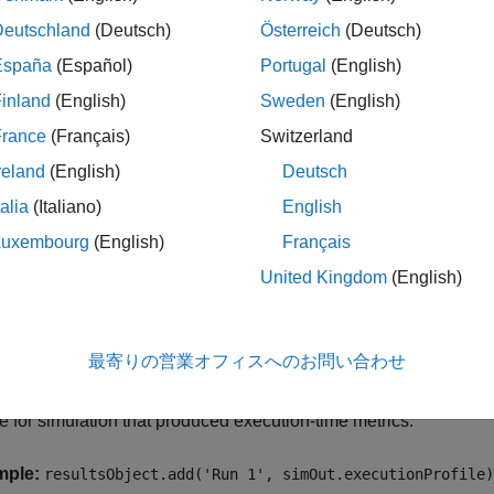
le
Deutschland
(Deutsch)
Österreich
(Deutsch)
España
(Español)
Portugal
(English)
ples
inland
(English)
Sweden
(English)
gate Execution-Time Profiles
France
(Français)
Switzerland
example that uses the function, see
Aggregate Execution-Time P
reland
(English)
Deutsch
talia
(Italiano)
English
t Arguments
Luxembourg
(English)
Français
e all
United Kingdom
(English)
—
Simulation name
imulationName
haracter vector
|
string
最寄りの営業オフィスへのお問い合わせ
 for simulation that produced execution-time metrics.
mple:
resultsObject.add('Run 1', simOut.executionProfile)