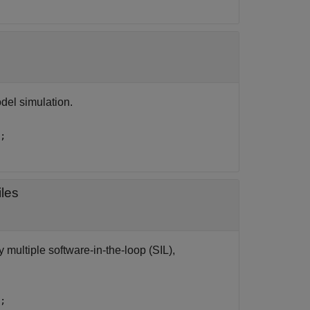
del simulation.
;
iles
 multiple software-in-the-loop (SIL),
;