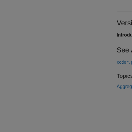
Vers
Introd
See 
coder.
Topic
Aggrega