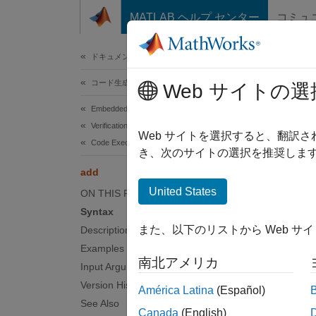
コンテンツへスキップ
MATLAB ヘルプ センター
コミュ
ドキュメ
ドキュメンテーションのホーム
コード生成
add
Web サイトの選
Embedded Coder
Verification, Testing, and Certification
Aggrega
Web サイトを選択すると、翻訳
Code Execution-Time Profiling
Since 
き、次のサイトの選択を推奨します
collaps
add
Synt
United States
ON THIS PAGE
Syntax
myResu
また、以下のリストから Web サ
Description
Desc
Examples
南北アメリカ
Input Arguments
myResul
myResu
Version History
América Latina
(Español)
profile
See Also
Canada
(English)