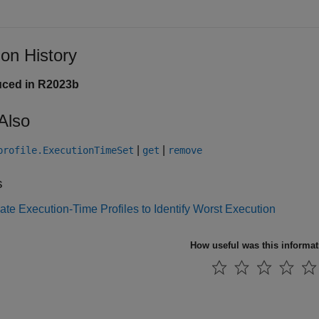
ion History
uced in R2023b
Also
|
|
profile.ExecutionTimeSet
get
remove
s
te Execution-Time Profiles to Identify Worst Execution
How useful was this informa