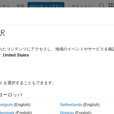
ニティ
学習
サインイン
MATLAB を入手する
ンテーション
例
関数
ブロック
モデル設定
アプ
択
te execution-time profiles
されたコンテンツにアクセスし、地域のイベントやサービスを
R2023b
:
United States
e all in page
ax
ltsObject.add(simulationName, anExecutionProfile);
イトを選択することもできます。
ription
ヨーロッパ
adds the exec
.add(
,
);
tsObject
simulationName
anExecutionProfile
and associates the added data with
.
ltsObject
simulationName
Belgium
(English)
Netherlands
(English)
s from multiple software-in-the-loop (SIL), processor-in-the-loop 
Denmark
(English)
Norway
(English)