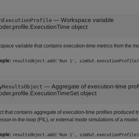
—
Workspace variable
nExecutionProfile
oder.profile.ExecutionTime object
space variable that contains execution-time metrics from the mo
mple:
resultsObject.add('Run 1', simOut.executionProfile)
—
Aggregate of execution-time prof
yResultsObject
oder.profile.ExecutionTimeSet object
t that contains aggregate of execution-time profiles produced by
ssor-in-the-loop (PIL), or external mode simulations of a model.
mple:
resultsObject.add('Run 1', simOut.executionProfile)