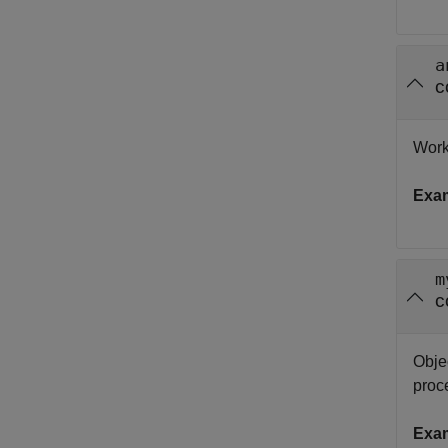
a
c
Work
Exa
m
c
Objec
proce
Exa