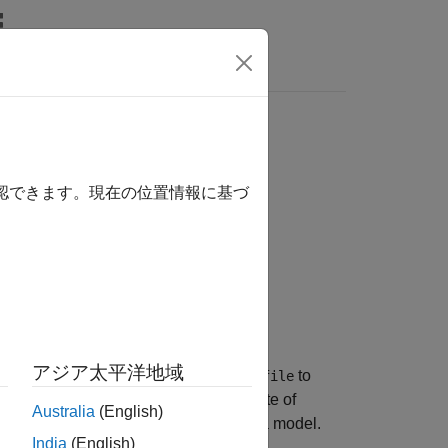
リ
Videos
Answers
確認できます。現在の位置情報に基づ
アジア太平洋地域
ution-time metrics in
to
anExecutionProfile
 Use this function to create an aggregate of
Australia
(English)
(PIL), or external mode simulations of a model.
India
(English)