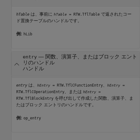
は、事前に
で返されたコー
hTable
= RTW.TflTable
hTable
ド置換テーブルのハンドルです。
例:
hLib
—
関数、演算子、またはブロック エント
entry
リのハンドル
ハンドル
は、
、
entry
= RTW.TflCFunctionEntry
=
hEntry
hEntry
、または
RTW.TflCOperationEntry
=
hEntry
を呼び出して作成した関数、演算子、ま
RTW.TflBlockEntry
たはブロック エントリのハンドルです。
例:
op_entry