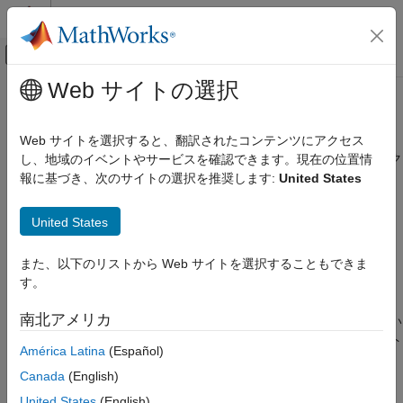
コンテンツへスキップ
MATLAB ヘルプ センター
オフキャンバス ナビゲーション メ
メインコンテンツ
Web サイトの選択
ドキュメンテーションのホーム
addEntry
コード生成
Web サイトを選択すると、翻訳されたコンテンツにアクセス
コード置換テーブルに登録されているテーブル エントリのコレク
し、地域のイベントやサービスを確認できます。現在の位置情
Embedded Coder
ションにテーブル エントリを追加
報に基づき、次のサイトの選択を推奨します:
United States
コードとツールのカスタマイズ
コード置換のカスタマイズ
ページ内をすべて折りたたむ
United States
ライブラリの開発
構文
Embedded Coder
また、以下のリストから Web サイトを選択することもできま
addEntry(hTable,entry)
コードとツールのカスタマイズ
す。
説明
コード置換のカスタマイズ
南北アメリカ
は、コード置換テーブルに登録されてい
addEntry(
,
)
hTable
entry
関数の置換
るテーブル エントリのコレクションに作成したコード置換エント
América Latina
(Español)
Embedded Coder
リを追加します。
Canada
(English)
コードとツールのカスタマイズ
例
United States
(English)
コード置換のカスタマイズ