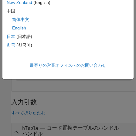
New Zealand
(English)
'ImplementationSourceFile'
, 
'u8_add_u8_u8.c'
 );

中国
arg = hLib.getTflArgFromString(
'y1'
,
'uint8'
);

arg.IOType = 
'RTW_IO_OUTPUT'
;

简体中文
op_entry.addConceptualArg( arg );

English
arg = hLib.getTflArgFromString(
'u1'
,
'uint8'
);

日本
(日本語)
op_entry.addConceptualArg( arg );

한국
(한국어)
arg = hLib.getTflArgFromString(
'u2'
,
'uint8'
);

op_entry.addConceptualArg( arg );

op_entry.copyConceptualArgsToImplementation();

最寄りの営業オフィスへのお問い合わせ
addEntry(hLib, op_entry);
入力引数
すべて折りたたむ
—
コード置換テーブルのハンドル
hTable
ハンドル