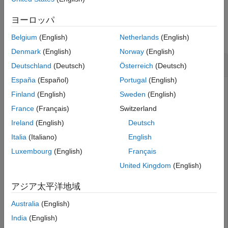
演算子の置換
例
ヨーロッパ
addEntry
すべて折りたたむ
Belgium
(English)
Netherlands
(English)
項目一覧
Denmark
(English)
Norway
(English)
構文
コード置換テーブルに演算子エントリを追加
Deutschland
(Deutsch)
Österreich
(Deutsch)
説明
España
(Español)
Portugal
(English)
例
この例では、関数
を使用して、演算子エントリを
addEntry
Finland
(English)
Sweden
(English)
入力引数
作成した後にコード置換テーブルに追加する方法を示しま
バージョン履歴
France
(Français)
Switzerland
す。
参考
Ireland
(English)
Deutsch
Italia
(Italiano)
English
hLib = RTW.TflTable;

Luxembourg
(English)
Français
% Create an entry for addition of built-in uint8 data 
op_entry = RTW.TflCOperationEntry;

United Kingdom
(English)
op_entry.setTflCOperationEntryParameters( 
...
'Key'
,                      
'RTW_OP_ADD'
, 
...
アジア太平洋地域
'Priority'
,                 90, 
...
'SaturationMode'
,           
'RTW_SATURATE_ON_OVERF
Australia
(English)
'RoundingModes'
,            {
'RTW_ROUND_UNSPECIFIE
'ImplementationName'
,       
'u8_add_u8_u8'
, 
...
India
(English)
'ImplementationHeaderFile'
, 
'u8_add_u8_u8.h'
, 
...