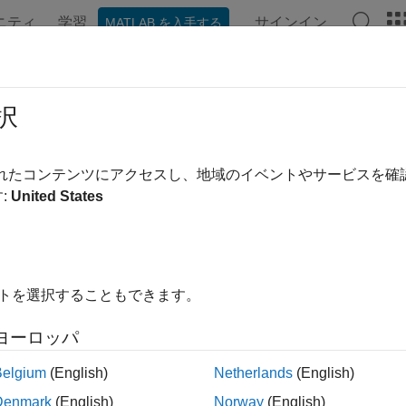
ニティ
学習
サインイン
MATLAB を入手する
ンテーション
例
関数
ブロック
モデル設定
アプ
ro NPU
択
®
®
ネットワークと Qualcomm
Hexagon
eNPU で作業する
されたコンテンツにアクセスし、地域のイベントやサービスを
®
ded Coder
Support Package for Qualcomm Hexagon Process
:
United States
 モデル) を使用して eNPU の応答を予測し、ターゲットに展開
®
®
imulink
ブロックと MATLAB
System object™ が用意さ
イトを選択することもできます。
Interface to predict responses 
gon.ENPU
ヨーロッパ
降)
Belgium
(English)
Netherlands
(English)
Read values for properties define
gon.ENPU.getEAIProperties
Denmark
(English)
Norway
(English)