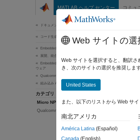
コンテンツへスキップ
MATLAB ヘルプ センター
コミュ
ドキュメ
ドキュメンテーションのホーム
コード生成
Mic
Web サイトの選
Embedded Coder
展開、統合、サポートされているハードウェア
深層学習
Web サイトを選択すると、翻訳
Embedded Coder でサポートされているハード
Embed
き、次のサイトの選択を推奨します
ウェア
eAI
Qualcomm Hexagon プロセッサ
ための S
組み込み AI
United States
カテゴリ
関数
また、以下のリストから Web サ
Micro NPU
Qualcomm AI Engine Direct
hexa
南北アメリカ
América Latina
(Español)
hexa
Canada
(English)