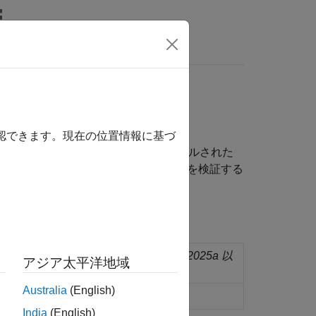
リ
ビデオ
MATLAB Answers
確認できます。現在の位置情報に基づ
ors
には、eAI ネットワーク (コンパイルされた
する前に eNPU の精度とパフォーマンスを検証する
れています。
of eNPU using a compiled eAI model
(R2025a 以
アジア太平洋地域
Australia
(English)
d in eAI network file
(R2025a 以降)
India
(English)