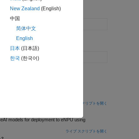
New Zealand
(English)
中国
AI model
(R2025a 以降)
简体中文
English
日本
(日本語)
agon Processor
한국
(한국어)
sing LPAI SDK Add-on
Deploy a Simulink model designed as smart speaker system on Qualcomm Hexagon eNPU.
ライブ スクリプトを開く
ng Qualcomm LPAI SDK
 using
ライブ スクリプトを開く
か？