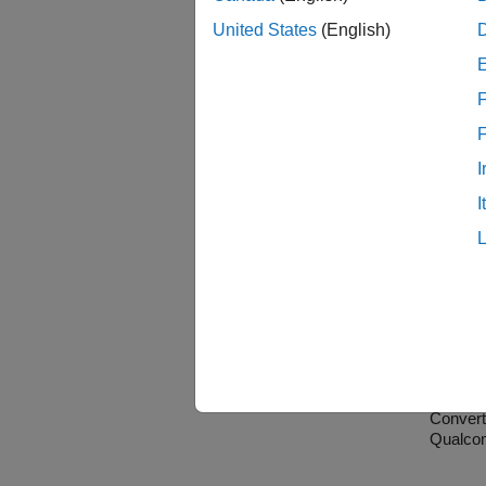
ブロ
United States
(English)
eNPU
F
モデ
I
Mode
I
注目
Deplo
Conve
Convert dee
Qualco