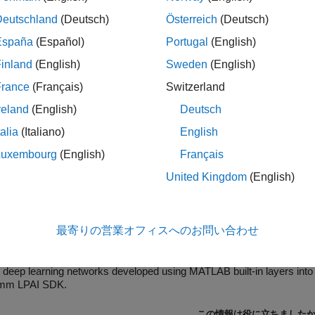
ック
Deutschland
(Deutsch)
Österreich
(Deutsch)
España
(Español)
Portugal
(English)
 Predict
Predict responses of eNPU using compiled e
inland
(English)
Sweden
(English)
France
(Français)
Switzerland
ル設定
reland
(English)
Deutsch
l Settings to Deploy Code for eNPU Module of Qualcomm Hex
talia
(Italiano)
English
Luxembourg
(English)
Français
の例
United Kingdom
(English)
y Smart Speaker Model on Qualcomm Hexagon eNPU U
最寄りの営業オフィスへのお問い合わせ
rt MATLAB Deep Learning Networks to eAI Model Usi
p learning networks developed using MATLAB built-in layers into eAI models for deployment to eNPU
mm LPAI SDK.
この情報は役に立ちました