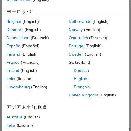
開発用コンピューターとターゲット ハードウェアの間の通信チャ
ARM Cortex-A プロセッサ用の CMSIS サポ
ネルを通じて、パラメーターを調整し、信号を監視する。
ート
ヨーロッパ
デバイス ドライバー ブロック
XCP 通信を使用したエクスターナル モード シミュレーション
Belgium
(English)
Netherlands
(English)
ターゲットの開発
XCP 通信チャネルを使用するエクスターナル モード シミュレー
Denmark
(English)
Norway
(English)
ションを実行する。
Deutschland
(Deutsch)
Österreich
(Deutsch)
TCP/IP を使用するエクスターナル モード シミュレーション
España
(Español)
Portugal
(English)
TCP/IP またはシリアル通信チャネルを使用するエクスターナル
Finland
(English)
Sweden
(English)
モード シミュレーションを実行します。
France
(Français)
Switzerland
Verify Numerical Accuracy Using PIL
Ireland
(English)
Deutsch
Verify numerical accuracy using Processor-in-the-Loop (PIL)
Italia
(Italiano)
English
simulation.
Luxembourg
(English)
Français
Optimize Code for ARM Cortex-A Processors
United Kingdom
(English)
Use Ne10 Code Replacement Library for
ARM Cortex
-A
Processors.
アジア太平洋地域
ARM プラットフォーム用の Simulink ブロックからの SIMD コ
Australia
(English)
ードの生成
India
(English)
ARM Neon テクノロジーを使用して、生成されたコードの実行速