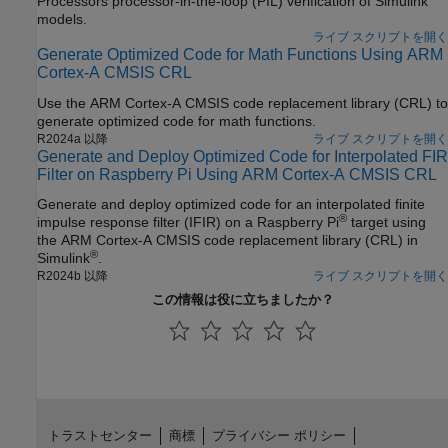
Processors
processor-in-the-loop (PIL) verification of Simulink
models.
ライブ スクリプトを開く
Generate Optimized Code for Math Functions Using ARM
Cortex-A CMSIS CRL
Use the
ARM Cortex
-A CMSIS code replacement library (CRL) to
generate optimized code for math functions.
R2024a 以降
ライブ スクリプトを開く
Generate and Deploy Optimized Code for Interpolated FIR
Filter on Raspberry Pi Using ARM Cortex-A CMSIS CRL
Generate and deploy optimized code for an interpolated finite
®
impulse response filter (IFIR) on a Raspberry Pi
target using
the
ARM Cortex
-A CMSIS code replacement library (CRL) in
®
Simulink
.
R2024b 以降
ライブ スクリプトを開く
この情報は役に立ちましたか？
トラストセンター
商標
プライバシー ポリシー