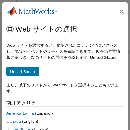
コンテンツへスキップ
MATLAB ヘルプ センター
オフキャンバス ナビゲーション メ
メインコンテンツ
Web サイトの選択
ドキュメンテーションのホーム
パフォーマンス
コード生成
Web サイトを選択すると、翻訳されたコンテンツにアクセス
シミュレーションの速度の改善、精度の向上、データ損失の削減
し、地域のイベントやサービスを確認できます。現在の位置情
Embedded Coder
®
®
ARM
Cortex
-A プロセッサ用に生成されたアルゴリズム コード
報に基づき、次のサイトの選択を推奨します:
United States
展開、統合、サポートされているハードウェア
の速度、精度を改善し、データ損失を削減します。
Embedded Coder でサポートされているハード
ウェア
United States
モデル設定
ARM Cortex-A プロセッサ
また、以下のリストから Web サイトを選択することもできま
カテゴリ
[ハードウェア実行] ペイン: ARM Cortex-A9 ハードウェア ボ
す。
ードと QEMU
設定と構成
モデル化
南北アメリカ
トピック
展開
América Latina
(Español)
パフォーマンス
エクスターナル モード シミュレーションによるホストとターゲ
Canada
(English)
ARM Cortex-A プロセッサ用の Ne10 サポー
ット間の通信
ト
United States
(English)