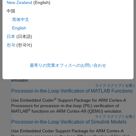
New Zealand
(English)
度を向上させる。
中国
Generate SIMD Code from MATLAB Functions for ARM
简体中文
Platforms
English
Improve the execution speed of the generated code using ARM
Neon technology.
日本
(日本語)
한국
(한국어)
注目の例
Real-Time Code Execution Profiling
最寄りの営業オフィスへのお問い合わせ
Learn how to profile the real-time execution of generated code
running as an executable on
ARM Cortex
-A (QEMU) processor
emulator.
ライブ スクリプトを開く
Processor-in-the-Loop Verification of MATLAB Functions
®
Use
Embedded Coder
Support Package for ARM Cortex-A
Processors
for processor-in-the-loop (PIL) verification of
®
MATLAB
functions on
ARM Cortex
-A9 (QEMU) emulator.
ライブ スクリプトを開く
Processor-in-the-Loop Verification of Simulink Models
Use
Embedded Coder Support Package for ARM Cortex-A